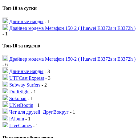
Топ-10 за сутки
Длинные нарды
- 1
Драйвер модема Мегафон 150-2 ( Huawei E3372s и E3372h )
- 1
Топ-10 за неделю
Драйвер модема Мегафон 150-2 ( Huawei E3372s и E3372h )
- 6
Длинные нарды
- 3
UTFCast Express
- 3
Subway Surfers
- 2
DraftSight
- 1
Sokoban
- 1
UNetBootin
- 1
Чат для друзей. ДругВокруг
- 1
jAlbum
- 1
LiveGames
- 1
Последние обновления