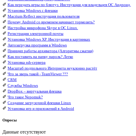
✐
Как передать игры по блютуз. Инструкция для владельцев ОС Андроид.
✐
Установка Windows с флешки
✐
Macrium Reflect инструкция пользователя
✐
Почему Android со временем начинает тормозить?
✐
Настройка микрофона Skype в ОС Linux.
✐
Регистрация электронной почты
✐
Установка Windows XP. Инструкция в картинках
✐
Автозагрузка программ в Windows
✐
Принцип работы архиватора (Алгоритмы сжатия)
✐
Как поставить на папку пароль? Легко
✐
Установка ssh-сервера
✐
Масштаб подпольного Интернета неуклонно растёт
✐
Что за зверь такой - TeamViewer ???
✐
CRM
✐
Службы Windows
✐
DropBox – виртуальная флешка
✐
Что такое Nepomuk?
✐
Создание загрузочной флешки Linux
✐
Установка игр и приложений в Android
Опросы
Данные отсутствуют