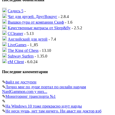
Садись 5
-
Чат для друзей. ДругВокруг
- 2.8.4
Вышки-тура от компании Скиф
- 1.6
Качественные матрасы от Sleep&fly
- 2.5.2
CCleaner
- 5.13
Английский для детей
- 7.4
LiveGames
- 1_85
The King of Chess
- 13.10
Subway Surfers
- 1.35.0
eM Client
- 6.0.24
Последние комментарии
✎
файл не доступен
✎
Лично мне по душе портал по онлайн нардам
NardGammon.com у них...
✎
Мониторинг транспорта №1
✎
✎
На Windows 10 тоже прекрасно идут нарды
✎
Не неси чушь, нет там ничего. Ни аваст ни доктор вэб