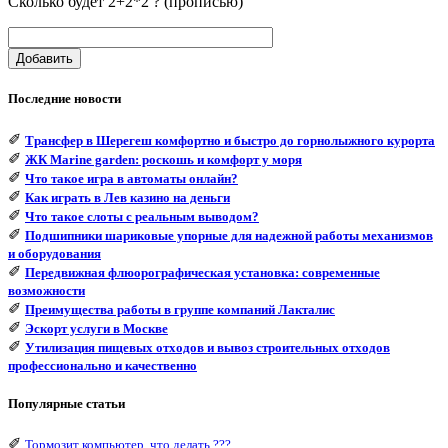
Сколько будет 2+2*2 ? (прописью)
Добавить
Последние новости
✐
Трансфер в Шерегеш комфортно и быстро до горнолыжного курорта
✐
ЖК Marine garden: роскошь и комфорт у моря
✐
Что такое игра в автоматы онлайн?
✐
Как играть в Лев казино на деньги
✐
Что такое слоты с реальным выводом?
✐
Подшипники шариковые упорные для надежной работы механизмов
и оборудования
✐
Передвижная флюорографическая установка: современные
возможности
✐
Преимущества работы в группе компаний Лакталис
✐
Эскорт услуги в Москве
✐
Утилизация пищевых отходов и вывоз строительных отходов
профессионально и качественно
Популярные статьи
✐
Тормозит компьютер, что делать ???