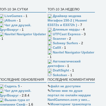
ТОП-10 ЗА СУТКИ
ТОП-10 ЗА НЕДЕЛЮ
LiveGames
- 1
Драйвер модема
jAlbum
- 1
Мегафон 150-2 ( Huawei
E3372s и E3372h )
- 7
Чат для друзей.
Длинные нарды
- 4
ДругВокруг
- 1
UTFCast Express
- 3
Navitel Navigator Updater
Scanner
- 2
- 1
Subway Surfers
- 2
CallX
- 1
Navitel Navigator Updater
- 1
Автоматический
диктофон
- 1
DraftSight
- 1
Sokoban
- 1
ПОСЛЕДНИЕ ОБНОВЛЕНИЯ
ПОСЛЕДНИЕ КОММЕНТАРИИ
Садись 5
-
✎
файл не доступен
✎
Лично мне по душе
Чат для друзей.
портал по онлайн нардам
ДругВокруг
- 2.8.4
NardGammon.com у них...
Вышки-тура от
✎
Мониторинг транспорта
компании Скиф
- 1.6