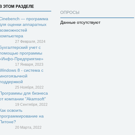
В ЭТОМ РАЗДЕЛЕ
ОПРОСЫ
Cinebench — программа
Данные отсутствуют
для оценки аппаратных
возможностей
компьютера
27 Февраля, 2024
Бухгалтерский учет с
помощью программы
«Инфо-Предприятие»
17 Января, 2023
Windows 8 - система с
многоязычной
поддержкой
25 Ноября, 2022
Программы для бизнеса
от компании "Akamsoft"
19 Сентября, 2022
Как освоить
программирование на
Питоне?
20 Марта, 2022