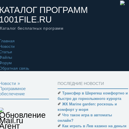
КАТАЛОГ ПРОГРАММ
1001FILE.RU
Каталог бесплатных программ
Главная
Новости
Статьи
Файлы
Форум
Обратная связь
Новости
»
ПОСЛЕДНИЕ НОВОСТИ
Программное
✐
Трансфер в Шерегеш комфортно и
обеспечение
быстро до горнолыжного курорта
✐
ЖК Marine garden: роскошь и
комфорт у моря
Обновление
✐
Что такое игра в автоматы
Mail.ru
онлайн?
Агент
✐
Как играть в Лев казино на деньги