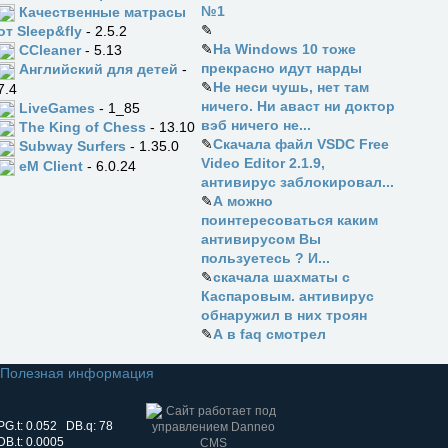
№1
Качественные матрасы
✎
от Sleep&fly
- 2.5.2
✎
На Windows 10 тоже
CCleaner
- 5.13
прекрасно идут нарды
Английский для детей
-
✎
Не неси чушь, нет там
7.4
ничего. Ни аваст ни доктор
LiveGames
- 1_85
вэб ничего не...
The King of Chess
- 13.10
✎
Скачала файл VSDC Free
Subway Surfers
- 1.35.0
Video Editor 2.1.9,
eM Client
- 6.0.24
антивирус заблокировал...
✎
А можно
поинтересоваться каким
антивирусом Вы
пользуетесь ? И...
✎
скачала шахматы с
Каспаровым. антивирус
обнаружил в них троян
✎
А в faq смотрел
Полезная информация
PG.t: 0.052 DB.q: 78
DB.t: 0.0005