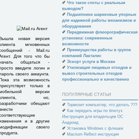
✐
Что такое слоты с реальным
выводом?
✐
Подшипники шариковые упорные
для надежной работы механизмов и
оборудования
✐
Передвижная флюорографическая
установка: современные
Вышла новая версия
возможности
клиента мгновенных
✐
Преимущества работы в группе
сообщений - Mail.ru
компаний Лакталис
Агент. Для того что бы
✐
Эскорт услуги в Москве
начать общаться -
✐
Утилизация пищевых отходов и
просто введите логин и
вывоз строительных отходов
пароль своего аккаунта.
профессионально и качественно
Пока эта возможность
присутствует только в
мобильной версии
ПОПУЛЯРНЫЕ СТАТЬИ
клиента, но,
разработчики обещают
✐
Тормозит компьютер, что делать ???
внести
✐
Как передать игры по блютуз.
соответствующие
Инструкция для владельцев ОС
изменения и в другие
Андроид.
модификации своего
✐
Установка Windows с флешки
продукта.
✐
Macrium Reflect инструкция