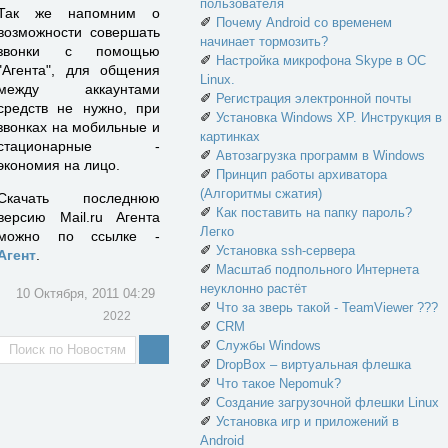
пользователя
Так же напомним о
✐
Почему Android со временем
возможности совершать
начинает тормозить?
звонки с помощью
✐
Настройка микрофона Skype в ОС
"Агента", для общения
Linux.
между аккаунтами
✐
Регистрация электронной почты
средств не нужно, при
✐
Установка Windows XP. Инструкция в
звонках на мобильные и
картинках
стационарные -
✐
Автозагрузка программ в Windows
экономия на лицо.
✐
Принцип работы архиватора
(Алгоритмы сжатия)
Скачать последнюю
✐
Как поставить на папку пароль?
версию Mail.ru Агента
Легко
можно по ссылке -
✐
Установка ssh-сервера
Агент
.
✐
Масштаб подпольного Интернета
неуклонно растёт
10 Октября, 2011 04:29
✐
Что за зверь такой - TeamViewer ???
2022
✐
CRM
✐
Службы Windows
✐
DropBox – виртуальная флешка
✐
Что такое Nepomuk?
✐
Создание загрузочной флешки Linux
✐
Установка игр и приложений в
Android