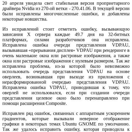
20 апреля увидела свет стабильная версия проприетарного
драйвера Nvidia из 270-ой ветки - 270.41.06. В текущей версии
были исправлены многочисленные ошибки, и добавлены
некоторые новшества.
Из исправлений стоит отметить ошибку, вызывающую
зависания X сервера каждые 49.7 дня на 32-битных
платформах, силами разработчиков она исправлена.
Исправлена ошибка очереди представления VDPAU,
вызывавшая «прерывания дисплея» VDPAU при рендеринге в
очень маленькие окна или растровые изображения, а также
окна или растровые изображения с нулевым размером. Так же
исправлена проблема, из-за которой было невозможно
использовать очередь представления VDPAU на основе
оверлеев, возникавшая при выходе из приложения с
нерасформированной очередью представления VDPAU.
Исправлена ошибка VDPAU, приводившая к тому, что
оверлей не использовался, если при создании очереди
представления целевое окно было перенаправлено при
помощи расширения Composite.
Исправлен ряд ошибок, связанных с аппаратным ускорением
градиентов, которые вызывали неверное отображение
графики в некоторых темах Ubuntu GNOME по умолчанию.
Так же удалось исправить ошибку, которая приводила к