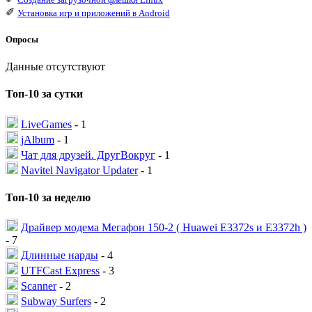
✐
Установка игр и приложений в Android
Опросы
Данные отсутствуют
Топ-10 за сутки
LiveGames
- 1
jAlbum
- 1
Чат для друзей. ДругВокруг
- 1
Navitel Navigator Updater
- 1
Топ-10 за неделю
Драйвер модема Мегафон 150-2 ( Huawei E3372s и E3372h )
- 7
Длинные нарды
- 4
UTFCast Express
- 3
Scanner
- 2
Subway Surfers
- 2