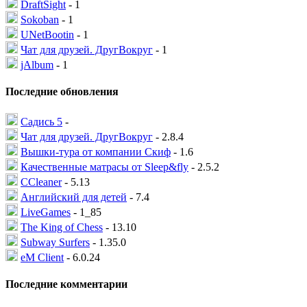
DraftSight
- 1
Sokoban
- 1
UNetBootin
- 1
Чат для друзей. ДругВокруг
- 1
jAlbum
- 1
Последние обновления
Садись 5
-
Чат для друзей. ДругВокруг
- 2.8.4
Вышки-тура от компании Скиф
- 1.6
Качественные матрасы от Sleep&fly
- 2.5.2
CCleaner
- 5.13
Английский для детей
- 7.4
LiveGames
- 1_85
The King of Chess
- 13.10
Subway Surfers
- 1.35.0
eM Client
- 6.0.24
Последние комментарии