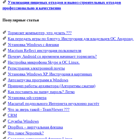
✐
Утилизация пищевых отходов и вывоз строительных отходов
профессионально и качественно
Популярные статьи
✐
Тормозит компьютер, что делать ???
✐
Как передать игры по блютуз. Инструкция для владельцев ОС Андроид.
✐
Установка Windows с флешки
✐
Macrium Reflect инструкция пользователя
✐
Почему Android со временем начинает тормозить?
✐
Настройка микрофона Skype в ОС Linux.
✐
Регистрация электронной почты
✐
Установка Windows XP. Инструкция в картинках
✐
Автозагрузка программ в Windows
✐
Принцип работы архиватора (Алгоритмы сжатия)
✐
Как поставить на папку пароль? Легко
✐
Установка ssh-сервера
✐
Масштаб подпольного Интернета неуклонно растёт
✐
Что за зверь такой - TeamViewer ???
✐
CRM
✐
Службы Windows
✐
DropBox – виртуальная флешка
✐
Что такое Nepomuk?
✐
Создание загрузочной флешки Linux