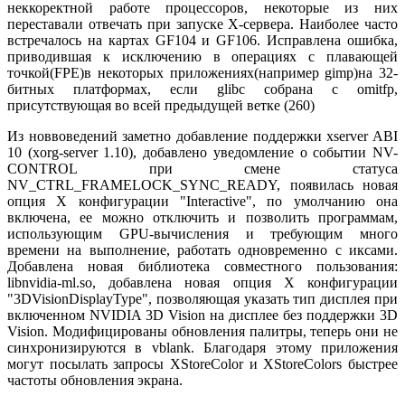
неккоректной работе процессоров, некоторые из них
переставали отвечать при запуске X-сервера. Наиболее часто
встречалось на картах GF104 и GF106. Исправлена ошибка,
приводившая к исключению в операциях с плавающей
точкой(FPE)в некоторых приложениях(например gimp)на 32-
битных платформах, если glibc собрана с omitfp,
присутствующая во всей предыдущей ветке (260)
Из новвоведений заметно добавление поддержки xserver ABI
10 (xorg-server 1.10), добавлено уведомление о событии NV-
CONTROL при смене статуса
NV_CTRL_FRAMELOCK_SYNC_READY, появилась новая
опция X конфигурации "Interactive", по умолчанию она
включена, ее можно отключить и позволить программам,
использующим GPU-вычисления и требующим много
времени на выполнение, работать одновременно с иксами.
Добавлена новая библиотека совместного пользования:
libnvidia-ml.so, добавлена новая опция X конфигурации
"3DVisionDisplayType", позволяющая указать тип дисплея при
включенном NVIDIA 3D Vision на дисплее без поддержки 3D
Vision. Модифицированы обновления палитры, теперь они не
синхронизируются в vblank. Благодаря этому приложения
могут посылать запросы XStoreColor и XStoreColors быстрее
частоты обновления экрана.