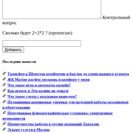
Контрольный
вопрос
Сколько будет 2+2*2 ? (прописью)
Добавить
Последние новости
✐
Трансфер в Шерегеш комфортно и быстро до горнолыжного курорта
✐
ЖК Marine garden: роскошь и комфорт у моря
✐
Что такое игра в автоматы онлайн?
✐
Как играть в Лев казино на деньги
✐
Что такое слоты с реальным выводом?
✐
Подшипники шариковые упорные для надежной работы механизмов
и оборудования
✐
Передвижная флюорографическая установка: современные
возможности
✐
Преимущества работы в группе компаний Лакталис
✐
Эскорт услуги в Москве