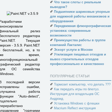
✐
Что такое слоты с реальным
выводом?
✐
Подшипники шариковые упорные
для надежной работы механизмов и
оборудования
Разработчики
✐
Передвижная флюорографическая
анонсировали
установка: современные
финальный релиз
возможности
бесплатного редактора
✐
Преимущества работы в группе
Paint.NET. Текущая
компаний Лакталис
версия - 3.5.9. Paint.NET
✐
Эскорт услуги в Москве
- бесплатный, но, в то
✐
Утилизация пищевых отходов и
же время,
вывоз строительных отходов
многофункциональный
профессионально и качественно
графический редактор
для ОС семейства
Windows.
ПОПУЛЯРНЫЕ СТАТЬИ
В последней версии
✐
Тормозит компьютер, что делать ???
исправлены ошибки,
✐
Как передать игры по блютуз.
улучшена работа
Инструкция для владельцев ОС
функции "Auto-detect",
Андроид.
тщательно
✐
Установка Windows с флешки
переработано
✐
Macrium Reflect инструкция
управление "горячими