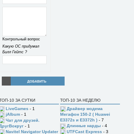
Контрольный вопрос
Какую ОС придумал
Билл Гейтс ?
ДОБАВИТЬ
ТОП-10 ЗА СУТКИ
ТОП-10 ЗА НЕДЕЛЮ
LiveGames
- 1
Драйвер модема
jAlbum
- 1
Мегафон 150-2 ( Huawei
E3372s и E3372h )
- 7
Чат для друзей.
Длинные нарды
- 4
ДругВокруг
- 1
UTFCast Express
- 3
Navitel Navigator Updater