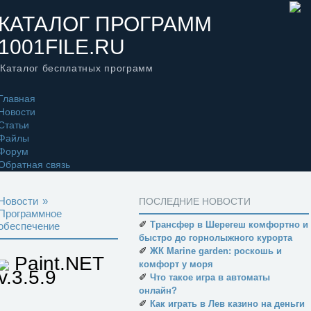
КАТАЛОГ ПРОГРАММ
1001FILE.RU
Каталог бесплатных программ
Главная
Новости
Статьи
Файлы
Форум
Обратная связь
Новости
»
ПОСЛЕДНИЕ НОВОСТИ
Программное
✐
Трансфер в Шерегеш комфортно и
обеспечение
быстро до горнолыжного курорта
✐
ЖК Marine garden: роскошь и
Paint.NET
комфорт у моря
v.3.5.9
✐
Что такое игра в автоматы
онлайн?
✐
Как играть в Лев казино на деньги