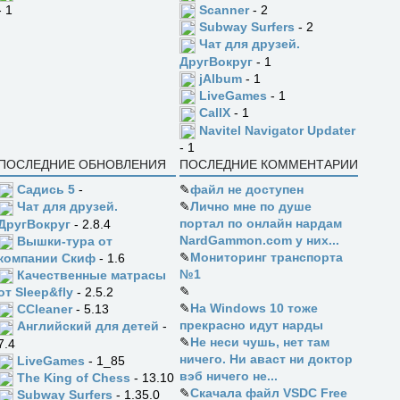
Scanner
- 2
- 1
Subway Surfers
- 2
Чат для друзей.
ДругВокруг
- 1
jAlbum
- 1
LiveGames
- 1
CallX
- 1
Navitel Navigator Updater
- 1
ПОСЛЕДНИЕ ОБНОВЛЕНИЯ
ПОСЛЕДНИЕ КОММЕНТАРИИ
Садись 5
-
✎
файл не доступен
✎
Лично мне по душе
Чат для друзей.
портал по онлайн нардам
ДругВокруг
- 2.8.4
NardGammon.com у них...
Вышки-тура от
✎
Мониторинг транспорта
компании Скиф
- 1.6
№1
Качественные матрасы
✎
от Sleep&fly
- 2.5.2
✎
На Windows 10 тоже
CCleaner
- 5.13
прекрасно идут нарды
Английский для детей
-
✎
Не неси чушь, нет там
7.4
ничего. Ни аваст ни доктор
LiveGames
- 1_85
вэб ничего не...
The King of Chess
- 13.10
✎
Скачала файл VSDC Free
Subway Surfers
- 1.35.0