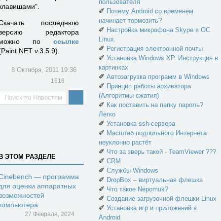
пользователя
клавишами".
✐
Почему Android со временем
начинает тормозить?
Скачать последнюю
✐
Настройка микрофона Skype в ОС
версию редактора
Linux.
можно по
ссылке
✐
Регистрация электронной почты
(Paint.NET v.3.5.9).
✐
Установка Windows XP. Инструкция в
картинках
8 Октября, 2011 19:36
✐
Автозагрузка программ в Windows
1618
✐
Принцип работы архиватора
(Алгоритмы сжатия)
✐
Как поставить на папку пароль?
Легко
✐
Установка ssh-сервера
✐
Масштаб подпольного Интернета
неуклонно растёт
✐
Что за зверь такой - TeamViewer ???
В ЭТОМ РАЗДЕЛЕ
✐
CRM
✐
Службы Windows
Cinebench — программа
✐
DropBox – виртуальная флешка
для оценки аппаратных
✐
Что такое Nepomuk?
возможностей
✐
Создание загрузочной флешки Linux
компьютера
✐
Установка игр и приложений в
27 Февраля, 2024
Android