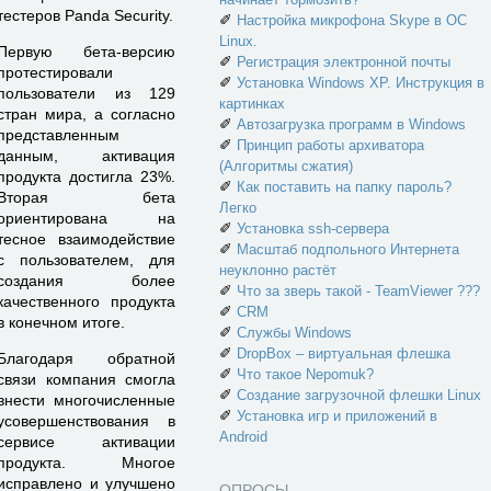
тестеров Panda Security.
✐
Настройка микрофона Skype в ОС
Linux.
Первую бета-версию
✐
Регистрация электронной почты
протестировали
✐
Установка Windows XP. Инструкция в
пользователи из 129
картинках
стран мира, а согласно
✐
Автозагрузка программ в Windows
представленным
✐
Принцип работы архиватора
данным, активация
(Алгоритмы сжатия)
продукта достигла 23%.
✐
Как поставить на папку пароль?
Вторая бета
Легко
ориентирована на
✐
Установка ssh-сервера
тесное взаимодействие
✐
Масштаб подпольного Интернета
с пользователем, для
неуклонно растёт
создания более
✐
Что за зверь такой - TeamViewer ???
качественного продукта
✐
CRM
в конечном итоге.
✐
Службы Windows
✐
DropBox – виртуальная флешка
Благодаря обратной
✐
Что такое Nepomuk?
связи компания смогла
✐
Создание загрузочной флешки Linux
внести многочисленные
✐
Установка игр и приложений в
усовершенствования в
Android
сервисе активации
продукта. Многое
исправлено и улучшено
ОПРОСЫ