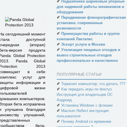
✐
Подшипники шариковые упорные
для надежной работы механизмов и
оборудования
✐
Передвижная флюорографическая
установка: современные
возможности
✐
Преимущества работы в группе
На сегодняшний момент
компаний Лакталис
стала доступной
✐
Эскорт услуги в Москве
очередная (вторая)
✐
Утилизация пищевых отходов и
бета-версия продукта
вывоз строительных отходов
Panda Global Protection
профессионально и качественно
2013. Panda Global
Protection 2013
совмещает в себе
ПОПУЛЯРНЫЕ СТАТЬИ
комплекс услуг для
защиты информации и
✐
Тормозит компьютер, что делать ???
цифровой жизни
✐
Как передать игры по блютуз.
пользователей
Инструкция для владельцев ОС
домашних компьютеров.
Андроид.
Вторая бета исправлена
✐
Установка Windows с флешки
и улучшена благодаря
✐
Macrium Reflect инструкция
множеству улучшений,
пользователя
представленных
✐
Почему Android со временем
сообществом бета-
начинает тормозить?