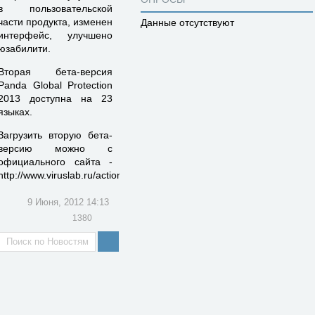
в пользовательской
части продукта, изменен
Данные отсутствуют
интерфейс, улучшено
юзабилити.
Вторая бета-версия
Panda Global Protection
2013 доступна на 23
языках.
Загрузить вторую бета-
версию можно с
официального сайта -
http://www.viruslab.ru/actions/2013/beta/
9 Июня, 2012 14:13
1380