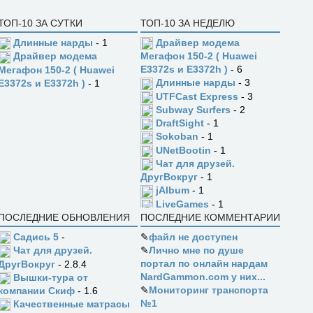
ТОП-10 ЗА СУТКИ
ТОП-10 ЗА НЕДЕЛЮ
Длинные нарды
- 1
Драйвер модема
Драйвер модема
Мегафон 150-2 ( Huawei
E3372s и E3372h )
- 6
Мегафон 150-2 ( Huawei
Длинные нарды
- 3
E3372s и E3372h )
- 1
UTFCast Express
- 3
Subway Surfers
- 2
DraftSight
- 1
Sokoban
- 1
UNetBootin
- 1
Чат для друзей.
ДругВокруг
- 1
jAlbum
- 1
LiveGames
- 1
ПОСЛЕДНИЕ ОБНОВЛЕНИЯ
ПОСЛЕДНИЕ КОММЕНТАРИИ
Садись 5
-
✎
файл не доступен
✎
Лично мне по душе
Чат для друзей.
портал по онлайн нардам
ДругВокруг
- 2.8.4
NardGammon.com у них...
Вышки-тура от
✎
Мониторинг транспорта
компании Скиф
- 1.6
№1
Качественные матрасы