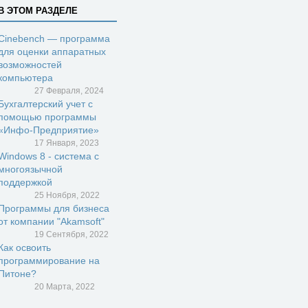
В ЭТОМ РАЗДЕЛЕ
Cinebench — программа
для оценки аппаратных
возможностей
компьютера
27 Февраля, 2024
Бухгалтерский учет с
помощью программы
«Инфо-Предприятие»
17 Января, 2023
Windows 8 - система с
многоязычной
поддержкой
25 Ноября, 2022
Программы для бизнеса
от компании "Akamsoft"
19 Сентября, 2022
Как освоить
программирование на
Питоне?
20 Марта, 2022