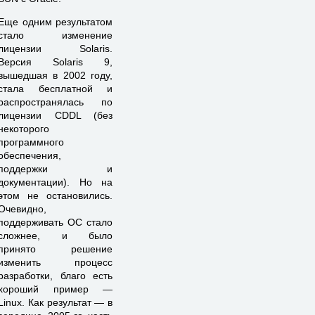
Еще одним результатом
стало изменение
лицензии Solaris.
Версия Solaris 9,
вышедшая в 2002 году,
стала бесплатной и
распространялась по
лицензии CDDL (без
некоторого
программного
обеспечения,
поддержки и
документации). Но на
этом не остановились.
Очевидно,
поддерживать ОС стало
сложнее, и было
принято решение
изменить процесс
разработки, благо есть
хороший пример —
Linux. Как результат — в