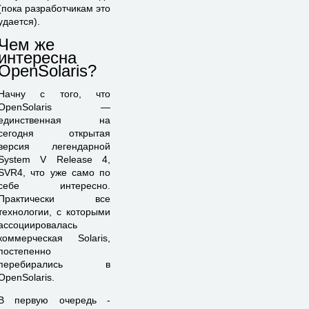
(пока разработчикам это
удается).
Чем же
интересна
OpenSolaris?
Начну с того, что
OpenSolaris —
единственная на
сегодня открытая
версия легендарной
System V Release 4,
SVR4, что уже само по
себе интересно.
Практически все
технологии, с которыми
ассоциировалась
коммерческая Solaris,
постепенно
перебирались в
OpenSolaris.
В первую очередь -