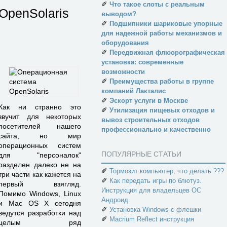
✐
Что такое слоты с реальным
OpenSolaris
выводом?
✐
Подшипники шариковые упорные
для надежной работы механизмов и
оборудования
✐
Передвижная флюорографическая
установка: современные
возможности
✐
Преимущества работы в группе
компаний Лакталис
✐
Эскорт услуги в Москве
Как ни странно это
✐
Утилизация пищевых отходов и
звучит для некоторых
вывоз строительных отходов
посетителей нашего
профессионально и качественно
сайта, но мир
операционных систем
ПОПУЛЯРНЫЕ СТАТЬИ
для "персоналок"
разделен далеко не на
✐
Тормозит компьютер, что делать ???
три части как кажется на
✐
Как передать игры по блютуз.
первый взягляд.
Инструкция для владельцев ОС
Помимо Windows, Linux
Андроид.
и Mac OS X сегодня
✐
Установка Windows с флешки
ведутся разработки над
✐
Macrium Reflect инструкция
целым ряд