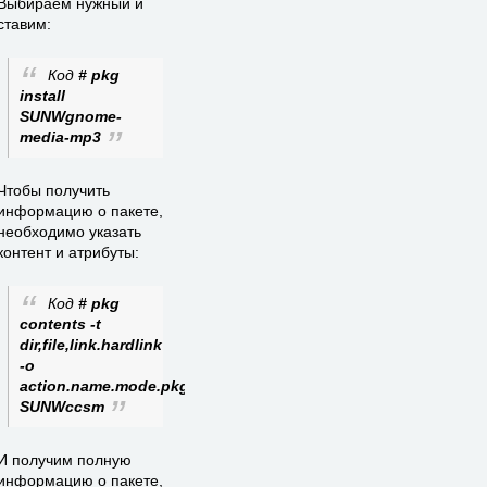
Выбираем нужный и
ставим:
Код
# pkg
install
SUNWgnome-
media-mp3
Чтобы получить
информацию о пакете,
необходимо указать
контент и атрибуты:
Код
# pkg
contents -t
dir,file,link.hardlink
-о
action.name.mode.pkg.size.path.target
SUNWccsm
И получим полную
информацию о пакете,