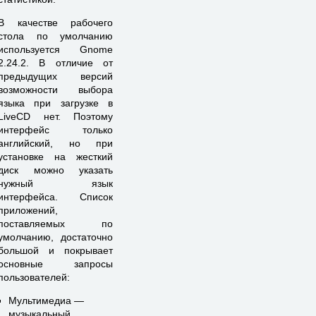
В качестве рабочего
стола по умолчанию
используется Gnome
2.24.2. В отличие от
предыдущих версий
возможности выбора
языка при загрузке в
LiveCD нет. Поэтому
интерфейс только
английский, но при
установке на жесткий
диск можно указать
нужный язык
интерфейса. Список
приложений,
поставляемых по
умолчанию, достаточно
большой и покрывает
основные запросы
пользователей:
Мультимедиа —
музыкальный