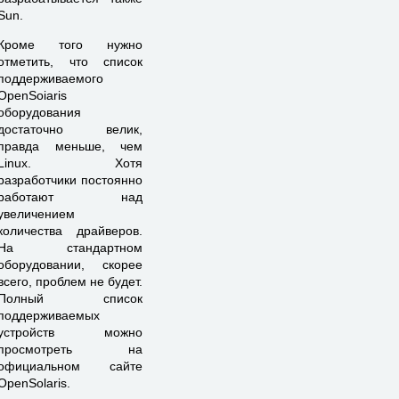
Sun.
Кроме того нужно
отметить, что список
поддерживаемого
OpenSoiaris
оборудования
достаточно велик,
правда меньше, чем
Linux. Хотя
разработчики постоянно
работают над
увеличением
количества драйверов.
На стандартном
оборудовании, скорее
всего, проблем не будет.
Полный список
поддерживаемых
устройств можно
просмотреть на
официальном сайте
OpenSolaris.