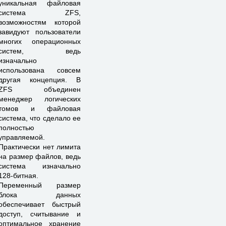
уникальная файловая
система ZFS,
возможностям которой
завидуют пользователи
многих операционных
систем, ведь
изначально
использована совсем
другая концепция. В
ZFS объединен
менеджер логических
томов и файловая
система, что сделало ее
полностью
управляемой.
Практически нет лимита
на размер файлов, ведь
система изначально
128-битная.
Переменный размер
блока данных
обеспечивает быстрый
доступ, считывание и
оптимальное хранение