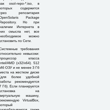
как osol-repo-*.iso, в
которых содержится
срез репозитария
OpenSolaris Package
Repository. Но при
наличии Интернета в
них смысла нет, все
необходимое можно
установить по Сети.
Системные требования
относительно невысоки:
процессор класса
Intel/AMD (x32/x64). 512
Мб ОЗУ и не менее 3 Гб
места на жестком диске
(для более удобной
работы рекомендуется
7 Гб). Если планируется
установка на
виртуальную машину,
рекомендую VirtualBox,
который
разрабатывается также