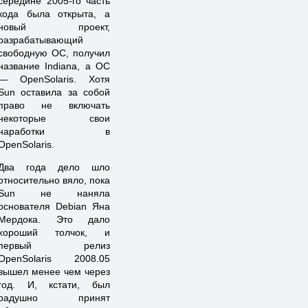
середине 2005-го часть
кода была открыта, а
новый проект,
разрабатывающий
свободную ОС, получил
название Indiana, а ОС
— OpenSolaris. Хотя
Sun оставила за собой
право не включать
некоторые свои
наработки в
OpenSolaris.
Два года дело шло
относительно вяло, пока
Sun не наняла
основателя Debian Яна
Мердока. Это дало
хороший толчок, и
первый релиз
OpenSolaris 2008.05
вышел менее чем через
год. И, кстати, был
радушно принят