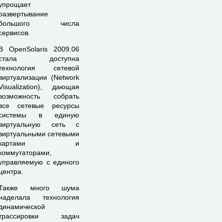
упрощает
развертывание
большого числа
сервисов.
В OpenSolaris 2009.06
стала доступна
технология сетевой
виртуализации (Network
Visualization), дающая
возможность собрать
все сетевые ресурсы
системы в единую
виртуальную сеть с
виртуальными сетевыми
картами и
коммутаторами,
управляемую с единого
центра.
Также много шума
наделала технология
динамической
трассировки задач