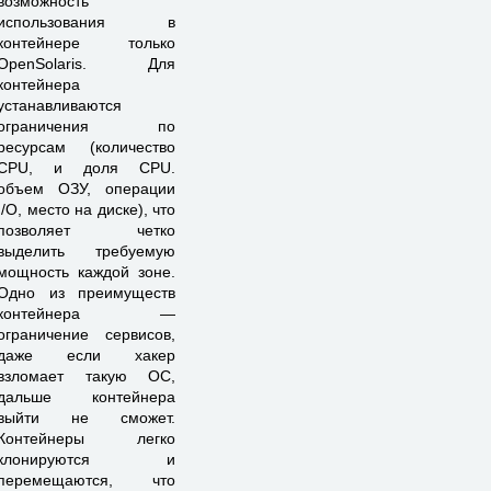
возможность
использования в
контейнере только
OpenSolaris. Для
контейнера
устанавливаются
ограничения по
ресурсам (количество
CPU, и доля CPU.
объем ОЗУ, операции
I/O, место на диске), что
позволяет четко
выделить требуемую
мощность каждой зоне.
Одно из преимуществ
контейнера —
ограничение сервисов,
даже если хакер
взломает такую ОС,
дальше контейнера
выйти не сможет.
Контейнеры легко
клонируются и
перемещаются, что