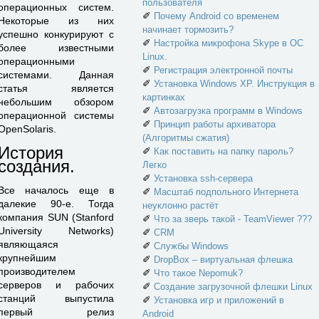
пользователя
операционных систем.
✐
Почему Android со временем
Некоторые из них
начинает тормозить?
успешно конкурируют с
✐
Настройка микрофона Skype в ОС
более известными
Linux.
операционными
✐
Регистрация электронной почты
системами. Данная
✐
Установка Windows XP. Инструкция в
статья является
картинках
небольшим обзором
✐
Автозагрузка программ в Windows
операционной системы
✐
Принцип работы архиватора
OpenSolaris.
(Алгоритмы сжатия)
История
✐
Как поставить на папку пароль?
создания.
Легко
✐
Установка ssh-сервера
Все началось еще в
✐
Масштаб подпольного Интернета
далекие 90-е. Тогда
неуклонно растёт
компания SUN (Stanford
✐
Что за зверь такой - TeamViewer ???
University Networks)
✐
CRM
являющаяся
✐
Службы Windows
крупнейшим
✐
DropBox – виртуальная флешка
производителем
✐
Что такое Nepomuk?
серверов и рабочих
✐
Создание загрузочной флешки Linux
станций выпустила
✐
Установка игр и приложений в
первый релиз
Android