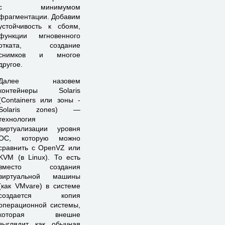
с минимумом
фрагментации. Добавим
устойчивость к сбоям,
функции мгновенного
отката, создание
снимков и многое
другое.
Далее назовем
контейнеры Solaris
(Containers или зоны -
Solaris zones) —
технология
виртуализации уровня
ОС, которую можно
сравнить с OpenVZ или
KVM (в Linux). То есть
вместо создания
виртуальной машины
(как VMvare) в системе
создается копия
операционной системы,
которая внешне
выглядит как обычная