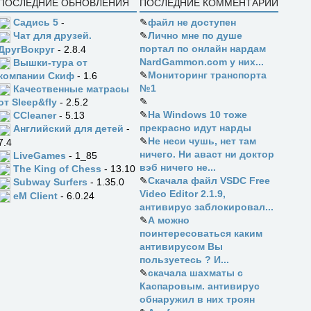
ПОСЛЕДНИЕ ОБНОВЛЕНИЯ
ПОСЛЕДНИЕ КОММЕНТАРИИ
Садись 5
-
✎
файл не доступен
✎
Лично мне по душе
Чат для друзей.
портал по онлайн нардам
ДругВокруг
- 2.8.4
NardGammon.com у них...
Вышки-тура от
✎
Мониторинг транспорта
компании Скиф
- 1.6
№1
Качественные матрасы
✎
от Sleep&fly
- 2.5.2
✎
На Windows 10 тоже
CCleaner
- 5.13
прекрасно идут нарды
Английский для детей
-
✎
Не неси чушь, нет там
7.4
ничего. Ни аваст ни доктор
LiveGames
- 1_85
вэб ничего не...
The King of Chess
- 13.10
✎
Скачала файл VSDC Free
Subway Surfers
- 1.35.0
Video Editor 2.1.9,
eM Client
- 6.0.24
антивирус заблокировал...
✎
А можно
поинтересоваться каким
антивирусом Вы
пользуетесь ? И...
✎
скачала шахматы с
Каспаровым. антивирус
обнаружил в них троян