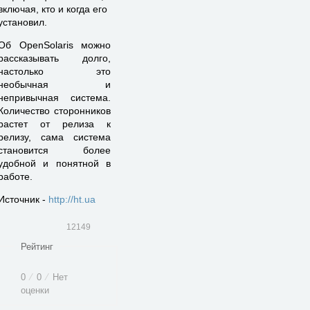
включая, кто и когда его
установил.
Об OpenSolaris можно
рассказывать долго,
настолько это
необычная и
непривычная система.
Количество сторонников
растет от релиза к
релизу, сама система
становится более
удобной и понятной в
работе.
Источник -
http://ht.ua
12149
Рейтинг
0
⁄
0
⁄
Нет
оценки