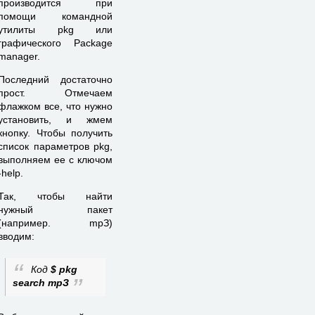
производится при
помощи командной
утилиты pkg или
графического Package
manager.
Последний достаточно
прост. Отмечаем
флажком все, что нужно
установить, и жмем
кнопку. Чтобы получить
список параметров pkg,
выполняем ее с ключом
-help.
Так, чтобы найти
нужный пакет
(например. mpЗ)
вводим:
Код
$ pkg
search mpЗ