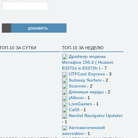
ДОБАВИТЬ
ТОП-10 ЗА СУТКИ
ТОП-10 ЗА НЕДЕЛЮ
Драйвер модема
Мегафон 150-2 ( Huawei
E3372s и E3372h )
- 7
UTFCast Express
- 3
Subway Surfers
- 2
Scanner
- 2
Длинные нарды
- 2
jAlbum
- 1
LiveGames
- 1
CallX
- 1
Navitel Navigator Updater
- 1
Автоматический
диктофон
- 1