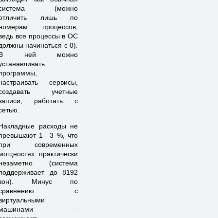
система (можно
отличить лишь по
номерам процессов,
ведь все процессы в ОС
должны начинаться с 0).
В ней можно
устанавливать
программы,
настраивать сервисы,
создавать учетные
записи, работать с
сетью.
Накладные расходы не
превышают 1—3 %, что
при современных
мощностях практически
незаметно (система
поддерживает до 8192
зон). Минус по
сравнению с
виртуальными
машинами —