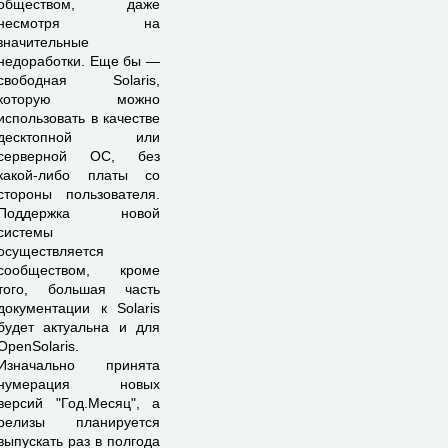
обществом, даже
несмотря на
значительные
недоработки. Еще бы —
свободная Solaris,
которую можно
использовать в качестве
десктопной или
серверной ОС, без
какой-либо платы со
стороны пользователя.
Поддержка новой
системы
осуществляется
сообществом, кроме
того, большая часть
документации к Solaris
будет актуальна и для
OpenSolaris.
Изначально принята
нумерация новых
версий "Год.Месяц", а
релизы планируется
выпускать раз в полгода