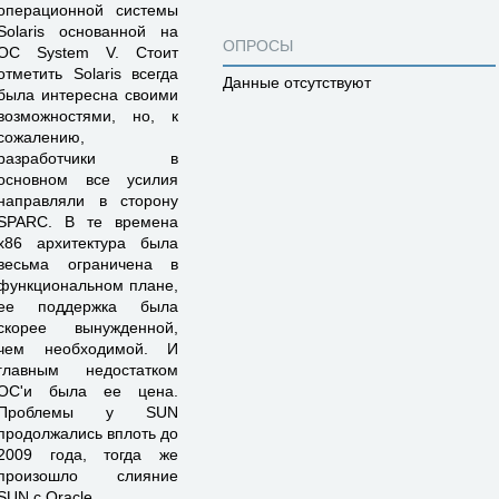
операционной системы
Solaris основанной на
ОПРОСЫ
ОС System V. Стоит
отметить Solaris всегда
Данные отсутствуют
была интересна своими
возможностями, но, к
сожалению,
разработчики в
основном все усилия
направляли в сторону
SPARC. В те времена
х86 архитектура была
весьма ограничена в
функциональном плане,
ее поддержка была
скорее вынужденной,
чем необходимой. И
главным недостатком
ОС'и была ее цена.
Проблемы у SUN
продолжались вплоть до
2009 года, тогда же
произошло слияние
SUN с Oracle.