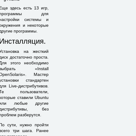
Еще здесь есть 13 игр,
программы для
настройки системы и
окружения и некоторые
другие программы.
Инсталляция.
Установка на жесткий
диск достаточно проста.
Для этого необходимо
выбрать «Install
OpenSolaris». Мастер
установки стандартен
для Live-дистрибутивов.
Те пользователи,
которые ставили Ubuntu
или любые другие
дистрибутивы, без
проблем разберутся.
По сути, нужно пройти
всего три шага. Ранее