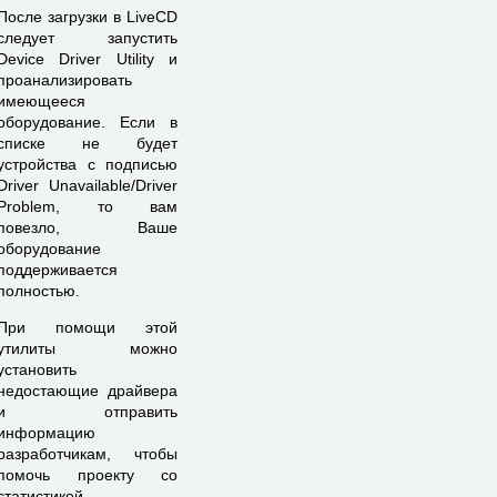
После загрузки в LiveCD
следует запустить
Device Driver Utility и
проанализировать
имеющееся
оборудование. Если в
списке не будет
устройства с подписью
Driver Unavailable/Driver
Problem, то вам
повезло, Ваше
оборудование
поддерживается
полностью.
При помощи этой
утилиты можно
установить
недостающие драйвера
и отправить
информацию
разработчикам, чтобы
помочь проекту со
статистикой.