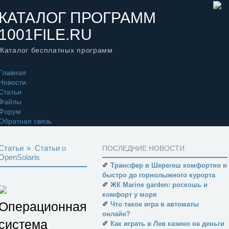
КАТАЛОГ ПРОГРАММ
1001FILE.RU
Каталог бесплатных программ
Главная
Новости
Статьи
Файлы
Форум
Обратная связь
Статьи
»
Статьи о
ПОСЛЕДНИЕ НОВОСТИ
OpenSolaris
✐
Трансфер в Шерегеш комфортно и
быстро до горнолыжного курорта
✐
ЖК Marine garden: роскошь и
комфорт у моря
Операционная
✐
Что такое игра в автоматы
онлайн?
система
✐
Как играть в Лев казино на деньги