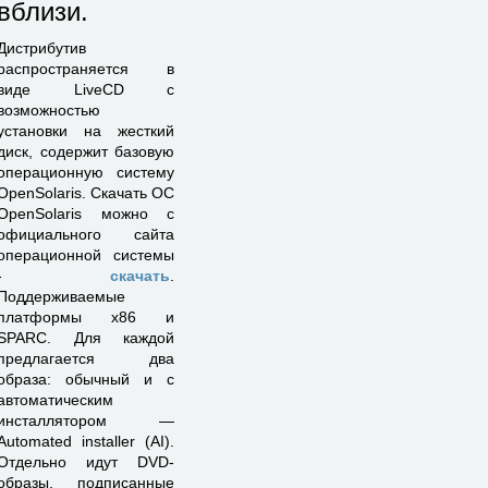
вблизи.
Дистрибутив
распространяется в
виде LiveCD с
возможностью
установки на жесткий
диск, содержит базовую
операционную систему
OpenSolaris. Скачать ОС
OpenSolaris можно с
официального сайта
операционной системы
-
скачать
.
Поддерживаемые
платформы х86 и
SPARC. Для каждой
предлагается два
образа: обычный и с
автоматическим
инсталлятором —
Automated installer (AI).
Отдельно идут DVD-
образы, подписанные