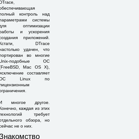
DTrace,
обеспечивающая
полный контроль над
параметрами системы
для оптимизации
работы и ускорения
создания приложений.
Кстати, DTrace
настолько удачен, что
портирован во многие
Unix-подобные ОС
(FreeBSD, Mac OS X),
исключение составляет
ОС Linux по
лицензионным
ограничения.
И многое другое.
Конечно, каждая из этих
технологий требует
отдельного обзора, но
сейчас не о них.
Знакомство