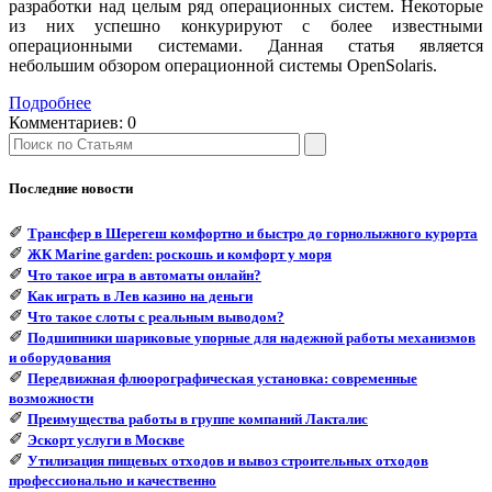
разработки над целым ряд операционных систем. Некоторые
из них успешно конкурируют с более известными
операционными системами. Данная статья является
небольшим обзором операционной системы OpenSolaris.
Подробнее
Комментариев:
0
Последние новости
✐
Трансфер в Шерегеш комфортно и быстро до горнолыжного курорта
✐
ЖК Marine garden: роскошь и комфорт у моря
✐
Что такое игра в автоматы онлайн?
✐
Как играть в Лев казино на деньги
✐
Что такое слоты с реальным выводом?
✐
Подшипники шариковые упорные для надежной работы механизмов
и оборудования
✐
Передвижная флюорографическая установка: современные
возможности
✐
Преимущества работы в группе компаний Лакталис
✐
Эскорт услуги в Москве
✐
Утилизация пищевых отходов и вывоз строительных отходов
профессионально и качественно