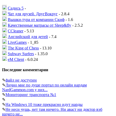
Садись 5
-
Чат для друзей. ДругВокруг
- 2.8.4
Вышки-тура от компании Скиф
- 1.6
Качественные матрасы от Sleep&fly
- 2.5.2
CCleaner
- 5.13
Английский для детей
- 7.4
LiveGames
- 1_85
The King of Chess
- 13.10
Subway Surfers
- 1.35.0
eM Client
- 6.0.24
Последние комментарии
✎
файл не доступен
✎
Лично мне по душе портал по онлайн нардам
NardGammon.com у них...
✎
Мониторинг транспорта №1
✎
✎
На Windows 10 тоже прекрасно идут нарды
✎
Не неси чушь, нет там ничего. Ни аваст ни доктор вэб
ничего не...