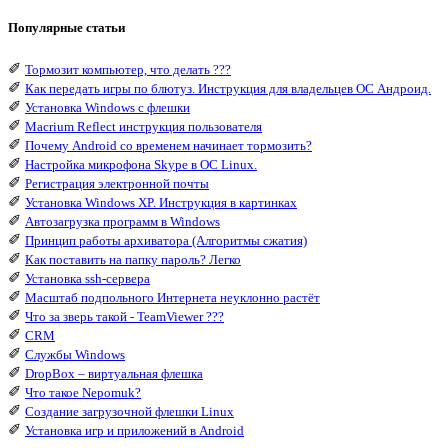
Популярные статьи
✐
Тормозит компьютер, что делать ???
✐
Как передать игры по блютуз. Инструкция для владельцев ОС Андроид.
✐
Установка Windows с флешки
✐
Macrium Reflect инструкция пользователя
✐
Почему Android со временем начинает тормозить?
✐
Настройка микрофона Skype в ОС Linux.
✐
Регистрация электронной почты
✐
Установка Windows XP. Инструкция в картинках
✐
Автозагрузка программ в Windows
✐
Принцип работы архиватора (Алгоритмы сжатия)
✐
Как поставить на папку пароль? Легко
✐
Установка ssh-сервера
✐
Масштаб подпольного Интернета неуклонно растёт
✐
Что за зверь такой - TeamViewer ???
✐
CRM
✐
Службы Windows
✐
DropBox – виртуальная флешка
✐
Что такое Nepomuk?
✐
Создание загрузочной флешки Linux
✐
Установка игр и приложений в Android