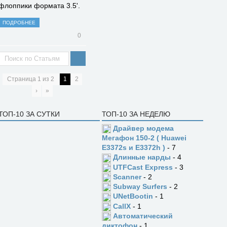
флоппики формата 3.5'.
ПОДРОБНЕЕ
0
Страница
1
из
2
1
2
›
»
ТОП-10 ЗА СУТКИ
ТОП-10 ЗА НЕДЕЛЮ
Драйвер модема
Мегафон 150-2 ( Huawei
E3372s и E3372h )
- 7
Длинные нарды
- 4
UTFCast Express
- 3
Scanner
- 2
Subway Surfers
- 2
UNetBootin
- 1
CallX
- 1
Автоматический
диктофон
- 1