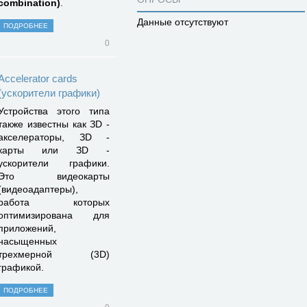
combination)
.
Данные отсутствуют
ПОДРОБНЕЕ
0
Accelerator cards
(ускорители графики)
Устройства этого типа
также известны как ЗD -
акселераторы, ЗD -
карты или ЗD -
ускорители графики.
Это видеокарты
(видеоадаптеры),
работа которых
оптимизирована для
приложений,
насыщенных
трехмерной (3D)
графикой.
ПОДРОБНЕЕ