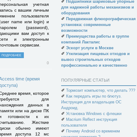
✐
Подшипники шариковые упорные
персональная учетная
для надежной работы механизмов и
запись с вашим личным
оборудования
именем пользователя
✐
Передвижная флюорографическая
(user name или login) и
установка: современные
паро­лем (password),
возможности
дающими вам доступ к
✐
Преимущества работы в группе
сети и электронным
компаний Лакталис
почтовым сервисам.
✐
Эскорт услуги в Москве
✐
Утилизация пищевых отходов и
ПОДРОБНЕЕ
вывоз строительных отходов
0
профессионально и качественно
Access time (время
ПОПУЛЯРНЫЕ СТАТЬИ
доступа)
✐
Тормозит компьютер, что делать ???
Среднее время, которое
✐
Как передать игры по блютуз.
требуется для
Инструкция для владельцев ОС
нахождения данных в
Андроид.
памяти или на диске ПК
✐
Установка Windows с флешки
и готовности к их
✐
Macrium Reflect инструкция
считыванию. Жесткие
пользователя
диски обычно имеют
✐
Почему Android со временем
время доступа 12 мс
начинает тормозить?