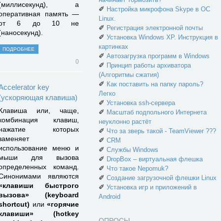
(миллисекунд), а
✐
Настройка микрофона Skype в ОС
оперативная память —
Linux.
от 6 до 10 не
✐
Регистрация электронной почты
(наносекунд).
✐
Установка Windows XP. Инструкция в
картинках
ПОДРОБНЕЕ
✐
Автозагрузка программ в Windows
0
✐
Принцип работы архиватора
(Алгоритмы сжатия)
✐
Как поставить на папку пароль?
Accelerator key
Легко
(ускоряющая клавиша)
✐
Установка ssh-сервера
Клавиша или, чаще,
✐
Масштаб подпольного Интернета
комбинация клавиш,
неуклонно растёт
нажатие которых
✐
Что за зверь такой - TeamViewer ???
заменяет
✐
CRM
использование меню и
✐
Службы Windows
мыши для вызова
✐
DropBox – виртуальная флешка
определенных команд.
✐
Что такое Nepomuk?
Синонимами являются
✐
Создание загрузочной флешки Linux
«клавиши быстрого
✐
Установка игр и приложений в
вызова» (keyboard
Android
shortcut)
или
«горячие
клавиши» (hotkey
ОПРОСЫ