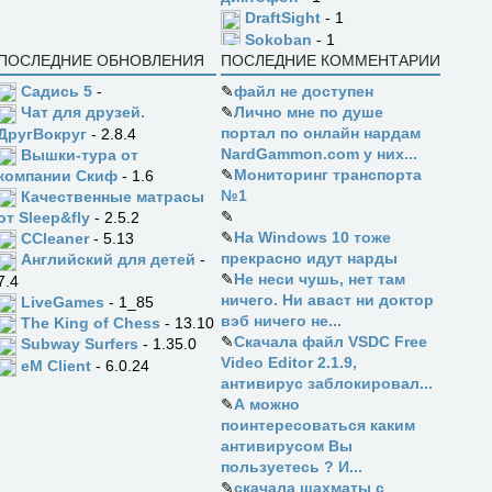
DraftSight
- 1
Sokoban
- 1
ПОСЛЕДНИЕ ОБНОВЛЕНИЯ
ПОСЛЕДНИЕ КОММЕНТАРИИ
Садись 5
-
✎
файл не доступен
✎
Лично мне по душе
Чат для друзей.
портал по онлайн нардам
ДругВокруг
- 2.8.4
NardGammon.com у них...
Вышки-тура от
✎
Мониторинг транспорта
компании Скиф
- 1.6
№1
Качественные матрасы
✎
от Sleep&fly
- 2.5.2
✎
На Windows 10 тоже
CCleaner
- 5.13
прекрасно идут нарды
Английский для детей
-
✎
Не неси чушь, нет там
7.4
ничего. Ни аваст ни доктор
LiveGames
- 1_85
вэб ничего не...
The King of Chess
- 13.10
✎
Скачала файл VSDC Free
Subway Surfers
- 1.35.0
Video Editor 2.1.9,
eM Client
- 6.0.24
антивирус заблокировал...
✎
А можно
поинтересоваться каким
антивирусом Вы
пользуетесь ? И...
✎
скачала шахматы с