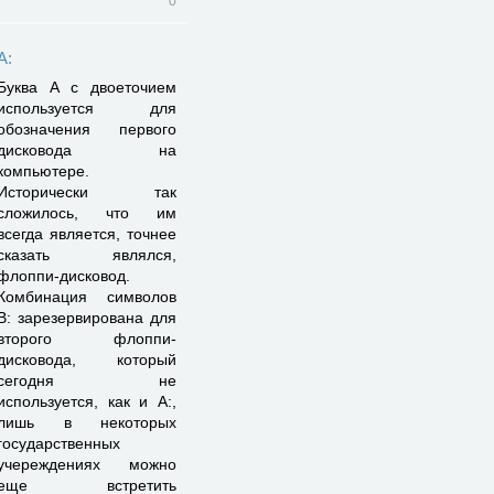
0
А:
Буква А с двоеточием
используется для
обозначения первого
дисковода на
компьютере.
Исторически так
сложилось, что им
всегда является, точнее
сказать являлся,
флоппи-дисковод.
Комбинация символов
В: зарезервирована для
второго флоппи-
дисковода, который
сегодня не
используется, как и А:,
лишь в некоторых
государственных
учереждениях можно
еще встретить