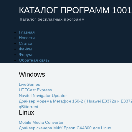
КАТАЛОГ ПРОГРАММ 1001
Каталог бесплатных программ
Главная
Новости
Статьи
Файлы
Форум
Обратная связь
Windows
LiveGames
UTFCast Express
Navitel Navigator Updater
Драйвер модема Мегафон 150-2 ( Huawei E3372s и E3372
qBittorrent
Linux
Mobile Media Converter
Драйвер сканера МФУ Epson CX4300 для Linux