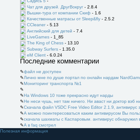
Садись 5
-
Чат для друзей. ДругВокруг
- 2.8.4
Вышки-тура от компании Скиф
- 1.6
Качественные матрасы от Sleep&fly
- 2.5.2
CCleaner
- 5.13
Английский для детей
- 7.4
LiveGames
- 1_85
The King of Chess
- 13.10
Subway Surfers
- 1.35.0
eM Client
- 6.0.24
Последние комментарии
✎
файл не доступен
✎
Лично мне по душе портал по онлайн нардам NardGamm
✎
Мониторинг транспорта №1
✎
✎
На Windows 10 тоже прекрасно идут нарды
✎
Не неси чушь, нет там ничего. Ни аваст ни доктор вэб ни
✎
Скачала файл VSDC Free Video Editor 2.1.9, антивирус 
✎
А можно поинтересоваться каким антивирусом Вы пользу
✎
скачала шахматы с Каспаровым. антивирус обнаружил в
✎
А в faq смотрел
Полезная информация