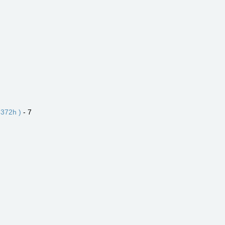
372h )
- 7