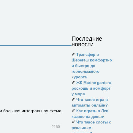
Последние
новости
✐
Трансфер в
Шерегеш комфортно
и быстро до
горнолыжного
курорта
✐
ЖК Marine garden:
роскошь и комфорт
у моря
✐
Что такое игра в
автоматы онлайн?
ли большая интег­ральная схема.
✐
Как играть в Лев
казино на деньги
✐
Что такое слоты с
2160
реальным