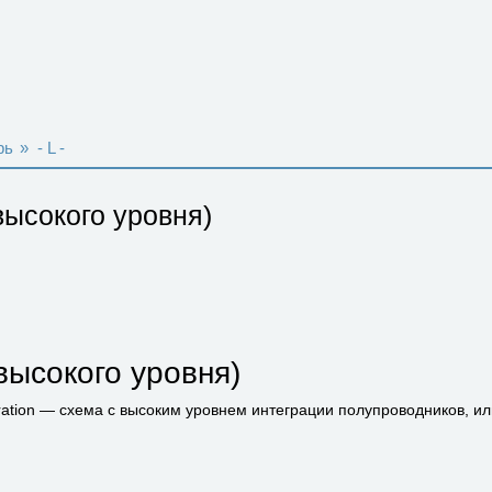
рь
»
- L -
высокого уровня)
высокого уровня)
egration — схема с высоким уровнем интеграции полупроводников, и