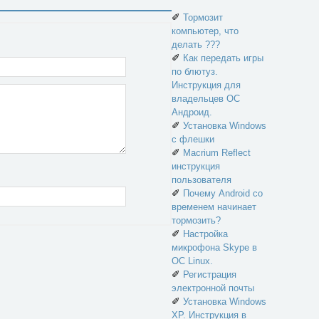
✐
Тормозит
компьютер, что
делать ???
✐
Как передать игры
по блютуз.
Инструкция для
владельцев ОС
Андроид.
✐
Установка Windows
с флешки
✐
Macrium Reflect
инструкция
пользователя
✐
Почему Android со
временем начинает
тормозить?
✐
Настройка
микрофона Skype в
ОС Linux.
✐
Регистрация
электронной почты
✐
Установка Windows
XP. Инструкция в