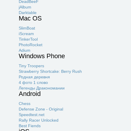
DeadBeeF
jAlbum
Darktable
Mac OS
SlimBoat
iScream
TinkerTool
PhotoRocket
Adium
Windows Phone
Tiny Troopers
Strawberry Shortcake: Berry Rush
Родная деревня
4 фото 1 слово
Легенды Дракономании
Android
Chess
Defense Zone - Original
Speedtest.net
Rally Racer Unlocked
Best Fiends