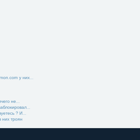
on.com у них...
чего не...
заблокировал...
етесь ? И...
 них троян