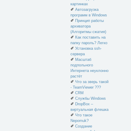
картинках
✐
Автозагрузка
программ в Windows
✐
Принцип работы
архиватора
(Алгоритмы сжатия)
✐
Как поставить на
папку пароль? Легко
✐
Установка ssh-
сервера
✐
Масштаб
подпольного
Интернета неуклонно
растёт
✐
Что за зверь такой
- TeamViewer ???
✐
CRM
✐
Службы Windows
✐
DropBox –
виртуальная флешка
✐
Что такое
Nepomuk?
✐
Создание