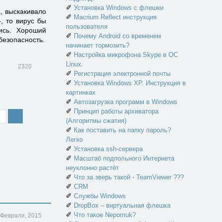
✐
Установка Windows с флешки
, выскакивало
✐
Macrium Reflect инструкция
, то вирус бы
пользователя
ись. Хороший
✐
Почему Android со временем
безопасность.
начинает тормозить?
✐
Настройка микрофона Skype в ОС
Linux.
2320
✐
Регистрация электронной почты
✐
Установка Windows XP. Инструкция в
картинках
✐
Автозагрузка программ в Windows
✐
Принцип работы архиватора
(Алгоритмы сжатия)
✐
Как поставить на папку пароль?
Легко
✐
Установка ssh-сервера
✐
Масштаб подпольного Интернета
неуклонно растёт
✐
Что за зверь такой - TeamViewer ???
✐
CRM
✐
Службы Windows
✐
DropBox – виртуальная флешка
✐
Что такое Nepomuk?
 Февраля, 2015