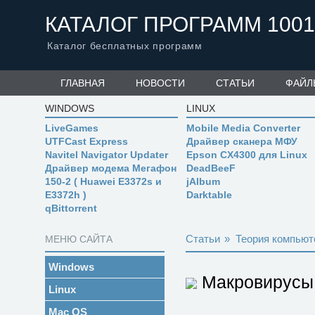
КАТАЛОГ ПРОГРАММ 1001
Каталог бесплатных программ
ГЛАВНАЯ
НОВОСТИ
СТАТЬИ
ФАЙЛ
WINDOWS
LINUX
LiveGames
Mobile Media Converter
UTFCast Express
Драйвер сканера МФУ
Navitel Navigator Updater
Epson CX4300 для Linux
Драйвер модема Мегафон
DeadBeeF
150-2 ( Huawei E3372s и
jAlbum
E3372h )
Darktable
qBittorrent
Статьи
»
Теория компьют
МЕНЮ САЙТА
Windows
Макровирусы
Linux
Mac OS