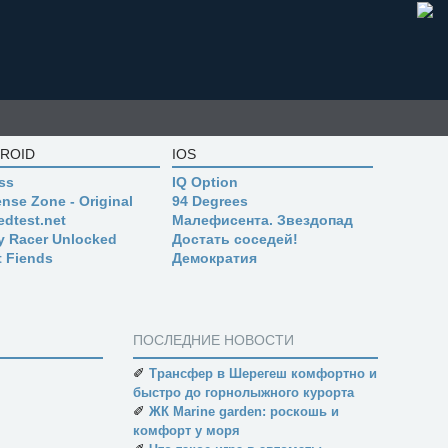
ROID
IOS
ss
IQ Option
nse Zone - Original
94 Degrees
edtest.net
Малефисента. Звездопад
ly Racer Unlocked
Достать соседей!
t Fiends
Демократия
ПОСЛЕДНИЕ НОВОСТИ
✐
Трансфер в Шерегеш комфортно и
быстро до горнолыжного курорта
✐
ЖК Marine garden: роскошь и
комфорт у моря