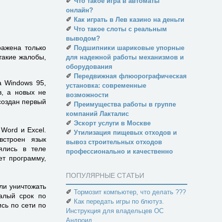
✐
Что такое игра в автоматы
онлайн?
✐
Как играть в Лев казино на деньги
✐
Что такое слоты с реальным
выводом?
ражена только
✐
Подшипники шариковые упорные
 такие жалобы,
для надежной работы механизмов и
.
оборудования
✐
Передвижная флюорографическая
а Windows 95,
установка: современные
, а новых не
возможности
создан первый
✐
Преимущества работы в группе
компаний Лакталис
✐
Эскорт услуги в Москве
Word и Excel.
✐
Утилизация пищевых отходов и
встроен язык
вывоз строительных отходов
ялись в теле
профессионально и качественно
ет программу,
ПОПУЛЯРНЫЕ СТАТЬИ
ли уничтожать
✐
Тормозит компьютер, что делать ???
алый срок по
✐
Как передать игры по блютуз.
сь по сети по
Инструкция для владельцев ОС
Андроид.