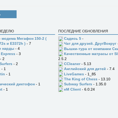
Ь
 НЕДЕЛЮ
ПОСЛЕДНИЕ ОБНОВЛЕНИЯ
 модема Мегафон 150-2 (
Садись 5
-
72s и E3372h )
- 7
Чат для друзей. ДругВокруг
е нарды
- 4
Вышки-тура от компании Ск
 Express
- 3
Качественные матрасы от Sl
- 2
2.5.2
Surfers
- 2
CCleaner
- 5.13
n
- 1
Английский для детей
- 7.4
tin
- 1
LiveGames
- 1_85
The King of Chess
- 13.10
ический диктофон
- 1
Subway Surfers
- 1.35.0
ht
- 1
eM Client
- 6.0.24