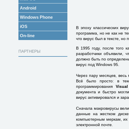
Android
Windows Phone
iOS
В эпоху классических вир
программа, но не как не т
On-line
что вирус был в тексте, но
В 1995 году, после того 
ПАРТНЕРЫ
разработчики объявили, 
должно быть по определени
вирус под Windows 95.
Через пару месяцев, весь 
Всё было просто: в тек
программирования
Visual
документа и быстро могли
вирус активировался и зар
Сначала макровирусы вели 
данные на жестком диске
компьютерным меркам, их н
электронной почте.