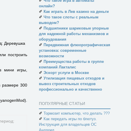
✐
Что такое игра в автоматы
онлайн?
✐
Как играть в Лев казино на деньги
✐
Что такое слоты с реальным
выводом?
✐
Подшипники шариковые упорные
для надежной работы механизмов и
оборудования
✐
Передвижная флюорографическая
установка: современные
или построить
возможности
✐
Преимущества работы в группе
компаний Лакталис
в мини игры,
✐
Эскорт услуги в Москве
✐
Утилизация пищевых отходов и
вывоз строительных отходов
в размере 300
профессионально и качественно
yanogenMod).
ПОПУЛЯРНЫЕ СТАТЬИ
✐
Тормозит компьютер, что делать ???
✐
Как передать игры по блютуз.
Инструкция для владельцев ОС
Андроид.