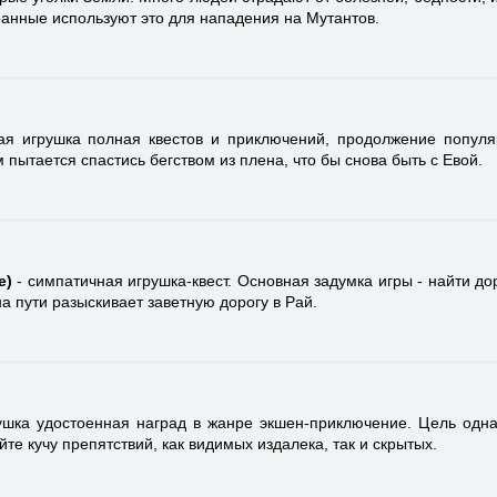
ранные используют это для нападения на Мутантов.
ая игрушка полная квестов и приключений, продолжение популя
м пытается спастись бегством из плена, что бы снова быть с Евой.
e)
- симпатичная игрушка-квест. Основная задумка игры - найти дор
а пути разыскивает заветную дорогу в Рай.
ушка удостоенная наград в жанре экшен-приключение. Цель одна
те кучу препятствий, как видимых издалека, так и скрытых.