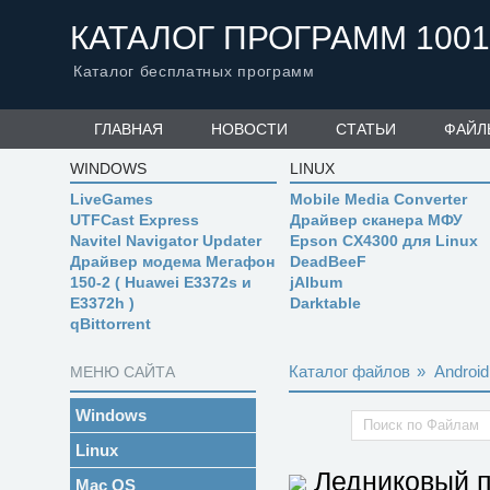
КАТАЛОГ ПРОГРАММ 1001
Каталог бесплатных программ
ГЛАВНАЯ
НОВОСТИ
СТАТЬИ
ФАЙЛ
WINDOWS
LINUX
LiveGames
Mobile Media Converter
UTFCast Express
Драйвер сканера МФУ
Navitel Navigator Updater
Epson CX4300 для Linux
Драйвер модема Мегафон
DeadBeeF
150-2 ( Huawei E3372s и
jAlbum
E3372h )
Darktable
qBittorrent
Каталог файлов
»
Android
МЕНЮ САЙТА
Windows
Linux
Ледниковый 
Mac OS