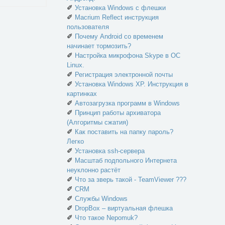
✐
Установка Windows с флешки
✐
Macrium Reflect инструкция
пользователя
✐
Почему Android со временем
начинает тормозить?
✐
Настройка микрофона Skype в ОС
Linux.
✐
Регистрация электронной почты
✐
Установка Windows XP. Инструкция в
картинках
✐
Автозагрузка программ в Windows
✐
Принцип работы архиватора
(Алгоритмы сжатия)
✐
Как поставить на папку пароль?
Легко
✐
Установка ssh-сервера
✐
Масштаб подпольного Интернета
неуклонно растёт
✐
Что за зверь такой - TeamViewer ???
✐
CRM
✐
Службы Windows
✐
DropBox – виртуальная флешка
✐
Что такое Nepomuk?