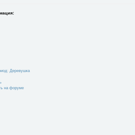
мация:
риод: Деревушка
ь
ть на форуме