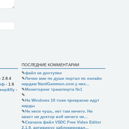
ПОСЛЕДНИЕ КОММЕНТАРИИ
✎
файл не доступен
✎
Лично мне по душе портал по онлайн
- 2.8.4
нардам NardGammon.com у них...
иф
- 1.6
✎
Мониторинг транспорта №1
eep&fly
-
✎
✎
На Windows 10 тоже прекрасно идут
нарды
✎
Не неси чушь, нет там ничего. Ни
аваст ни доктор вэб ничего не...
✎
Скачала файл VSDC Free Video Editor
2.1.9, антивирус заблокировал...