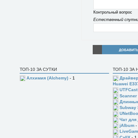
Контрольный вопрос
Естественный спутни
ДОБАВИТ
ТОП-10 ЗА СУТКИ
ТОП-10 ЗА
Алхимия (Alchemy)
- 1
Драйвер
Huawei E33
UTFCast
Scanner
Длинны
Subway 
UNetBoo
Чат для
jAlbum
-
LiveGam
CallX
- 1