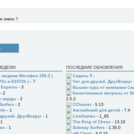
к земли ?
Ь
 НЕДЕЛЮ
ПОСЛЕДНИЕ ОБНОВЛЕНИЯ
 модема Мегафон 150-2 (
Садись 5
-
72s и E3372h )
- 7
Чат для друзей. ДругВокруг
 Express
- 3
Вышки-тура от компании Ск
- 2
Качественные матрасы от Sl
е нарды
- 2
2.5.2
Surfers
- 2
CCleaner
- 5.13
tin
- 1
Английский для детей
- 7.4
 друзей. ДругВокруг
- 1
LiveGames
- 1_85
 1
The King of Chess
- 13.10
es
- 1
Subway Surfers
- 1.35.0
eM Client
- 6.0.24