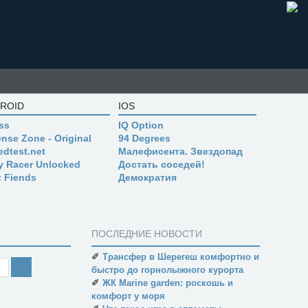
ROID
IOS
ss
IQ Option
nse Zone - Original
94 Degrees
edtest.net
Малефисента. Звездопад
ly Racer Unlocked
Достать соседей!
t Fiends
Демократия
ПОСЛЕДНИЕ НОВОСТИ
✐
Трансфер в Шерегеш комфортно и
быстро до горнолыжного курорта
✐
ЖК Marine garden: роскошь и
комфорт у моря