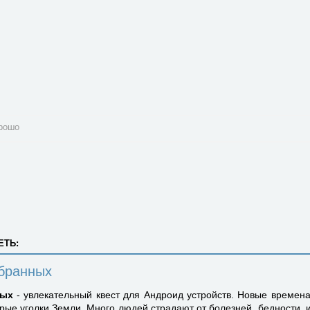
рошо
ЕТЬ:
бранных
ных
- увлекательный квест для Андроид устройств. Новые времен
рые уголки Земли. Много людей страдают от болезней, бедности, 