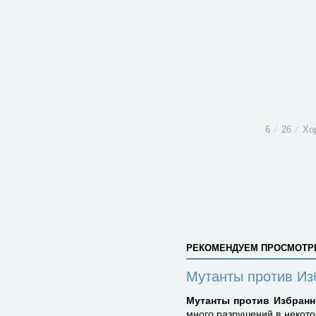
6
⁄
26
⁄
Хо
РЕКОМЕНДУЕМ ПРОСМОТР
Мутанты против Из
Мутанты против Избран
много разрушений в некото