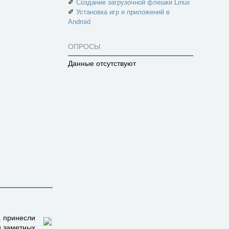
✐
Создание загрузочной флешки Linux
✐
Установка игр и приложений в
Android
ОПРОСЫ
Данные отсутствуют
а принесли
и заметных