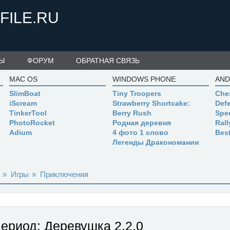
FILE.RU
Ы
ФОРУМ
ОБРАТНАЯ СВЯЗЬ
MAC OS
WINDOWS PHONE
AND
SlimBoat
Tiny Troopers
Che
iScream
Strawberry Shortcake:
Defe
TinkerTool
Berry Rush
Spe
PhotoRocket
Родная деревня
Ral
Adium
4 фото 1 слово
Bes
Легенды Дракономании
»
Игры
»
Приключения
период: Деревушка
2.2.0