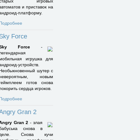
старых игровых
автоматов и приставок на
андроид-платформу.
Подробнее
Sky Force
Sky Force
-
легендарная
мобильная игрушка для
андроид-устройств.
Необыкновенный шутер с
невероятным, новым
геймплеем готов снова
покорить сердца игроков.
Подробнее
Angry Gran 2
Angry Gran 2
- злая
бабуська снова в
деле. Снова кучи