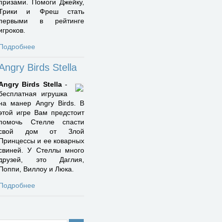
призами. Помоги Джейку,
Трики и Фреш стать
первыми в рейтинге
игроков.
Подробнее
Angry Birds Stella
Angry Birds Stella
-
бесплатная игрушка
на манер Angry Birds. В
этой игре Вам предстоит
помочь Стелле спасти
свой дом от Злой
Принцессы и ее коварных
свиней. У Стеллы много
друзей, это Даглия,
Поппи, Виллоу и Люка.
Подробнее