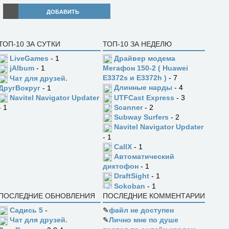
ДОБАВИТЬ
ТОП-10 ЗА СУТКИ
ТОП-10 ЗА НЕДЕЛЮ
LiveGames
- 1
Драйвер модема
jAlbum
- 1
Мегафон 150-2 ( Huawei
E3372s и E3372h )
- 7
Чат для друзей.
Длинные нарды
- 4
ДругВокруг
- 1
UTFCast Express
- 3
Navitel Navigator Updater
Scanner
- 2
- 1
Subway Surfers
- 2
Navitel Navigator Updater
- 1
CallX
- 1
Автоматический
диктофон
- 1
DraftSight
- 1
Sokoban
- 1
ПОСЛЕДНИЕ ОБНОВЛЕНИЯ
ПОСЛЕДНИЕ КОММЕНТАРИИ
Садись 5
-
✎
файл не доступен
✎
Лично мне по душе
Чат для друзей.