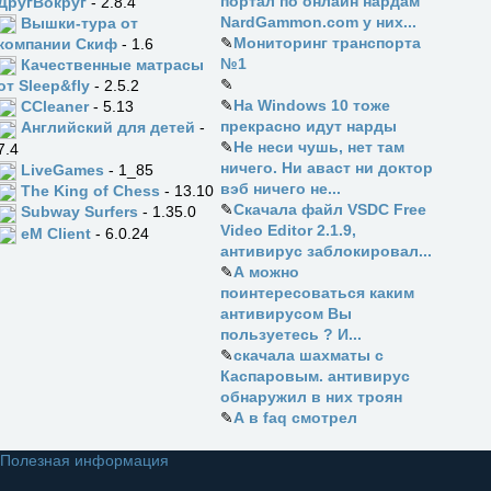
портал по онлайн нардам
ДругВокруг
- 2.8.4
NardGammon.com у них...
Вышки-тура от
✎
Мониторинг транспорта
компании Скиф
- 1.6
№1
Качественные матрасы
✎
от Sleep&fly
- 2.5.2
✎
На Windows 10 тоже
CCleaner
- 5.13
прекрасно идут нарды
Английский для детей
-
✎
Не неси чушь, нет там
7.4
ничего. Ни аваст ни доктор
LiveGames
- 1_85
вэб ничего не...
The King of Chess
- 13.10
✎
Скачала файл VSDC Free
Subway Surfers
- 1.35.0
Video Editor 2.1.9,
eM Client
- 6.0.24
антивирус заблокировал...
✎
А можно
поинтересоваться каким
антивирусом Вы
пользуетесь ? И...
✎
скачала шахматы с
Каспаровым. антивирус
обнаружил в них троян
✎
А в faq смотрел
Полезная информация