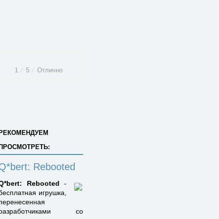
1
⁄
5
⁄
Отлично
РЕКОМЕНДУЕМ
ПРОСМОТРЕТЬ:
Q*bert: Rebooted
Q*bert: Rebooted
-
бесплатная игрушка,
перенесенная
разработчиками со