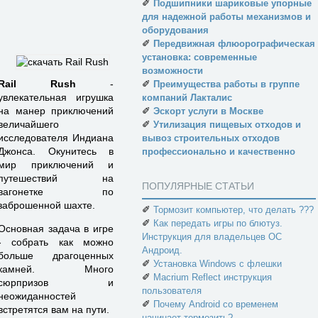
✐
Подшипники шариковые упорные
для надежной работы механизмов и
оборудования
✐
Передвижная флюорографическая
установка: современные
возможности
✐
Rail Rush
-
Преимущества работы в группе
увлекательная игрушка
компаний Лакталис
✐
на манер приключений
Эскорт услуги в Москве
✐
величайшего
Утилизация пищевых отходов и
исследователя Индиана
вывоз строительных отходов
Джонса. Окунитесь в
профессионально и качественно
мир приключений и
путешествий на
ПОПУЛЯРНЫЕ СТАТЬИ
вагонетке по
заброшенной шахте.
✐
Тормозит компьютер, что делать ???
✐
Как передать игры по блютуз.
Основная задача в игре
Инструкция для владельцев ОС
- собрать как можно
Андроид.
больше драгоценных
✐
Установка Windows с флешки
камней. Много
✐
Macrium Reflect инструкция
сюрпризов и
пользователя
неожиданностей
✐
Почему Android со временем
встретятся вам на пути.
начинает тормозить?