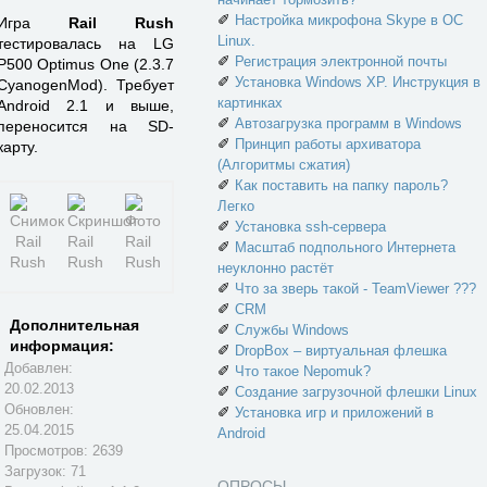
✐
Настройка микрофона Skype в ОС
Игра
Rail Rush
Linux.
тестировалась на LG
✐
Регистрация электронной почты
P500 Optimus One (2.3.7
✐
Установка Windows XP. Инструкция в
CyanogenMod). Требует
картинках
Android 2.1 и выше,
✐
Автозагрузка программ в Windows
переносится на SD-
✐
Принцип работы архиватора
карту.
(Алгоритмы сжатия)
✐
Как поставить на папку пароль?
Легко
✐
Установка ssh-сервера
✐
Масштаб подпольного Интернета
неуклонно растёт
✐
Что за зверь такой - TeamViewer ???
✐
CRM
Дополнительная
✐
Службы Windows
информация:
✐
DropBox – виртуальная флешка
Добавлен:
✐
Что такое Nepomuk?
20.02.2013
✐
Создание загрузочной флешки Linux
Обновлен:
✐
Установка игр и приложений в
25.04.2015
Android
Просмотров: 2639
Загрузок: 71
ОПРОСЫ