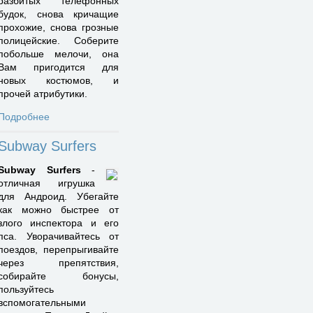
разбитых телефонных
будок, снова кричащие
прохожие, снова грозные
полицейские. Соберите
побольше мелочи, она
Вам пригодится для
новых костюмов, и
прочей атрибутики.
Подробнее
Subway Surfers
Subway Surfers
-
отличная игрушка
для Андроид. Убегайте
как можно быстрее от
злого инспектора и его
пса. Уворачивайтесь от
поездов, перепрыгивайте
через препятствия,
собирайте бонусы,
пользуйтесь
вспомогательными