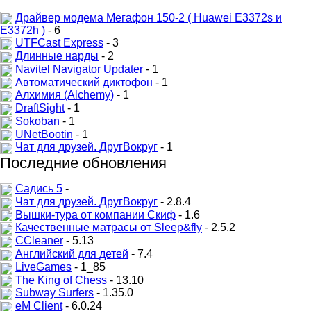
Драйвер модема Мегафон 150-2 ( Huawei E3372s и
E3372h )
- 6
UTFCast Express
- 3
Длинные нарды
- 2
Navitel Navigator Updater
- 1
Автоматический диктофон
- 1
Алхимия (Alchemy)
- 1
DraftSight
- 1
Sokoban
- 1
UNetBootin
- 1
Чат для друзей. ДругВокруг
- 1
Последние обновления
Садись 5
-
Чат для друзей. ДругВокруг
- 2.8.4
Вышки-тура от компании Скиф
- 1.6
Качественные матрасы от Sleep&fly
- 2.5.2
CCleaner
- 5.13
Английский для детей
- 7.4
LiveGames
- 1_85
The King of Chess
- 13.10
Subway Surfers
- 1.35.0
eM Client
- 6.0.24