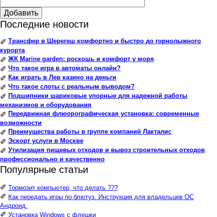
Добавить
Последние новости
Трансфер в Шерегеш комфортно и быстро до горнолыжного
✐
курорта
ЖК Marine garden: роскошь и комфорт у моря
✐
Что такое игра в автоматы онлайн?
✐
Как играть в Лев казино на деньги
✐
Что такое слоты с реальным выводом?
✐
Подшипники шариковые упорные для надежной работы
✐
механизмов и оборудования
Передвижная флюорографическая установка: современные
✐
возможности
Преимущества работы в группе компаний Лакталис
✐
Эскорт услуги в Москве
✐
Утилизация пищевых отходов и вывоз строительных отходов
✐
профессионально и качественно
Популярные статьи
✐
Тормозит компьютер, что делать ???
✐
Как передать игры по блютуз. Инструкция для владельцев ОС
Андроид.
✐
Установка Windows с флешки