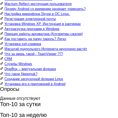
✐
Macrium Reflect инструкция пользователя
✐
Почему Android со временем начинает тормозить?
✐
Настройка микрофона Skype в ОС Linux.
✐
Регистрация электронной почты
✐
Установка Windows XP. Инструкция в картинках
✐
Автозагрузка программ в Windows
✐
Принцип работы архиватора (Алгоритмы сжатия)
✐
Как поставить на папку пароль? Легко
✐
Установка ssh-сервера
✐
Масштаб подпольного Интернета неуклонно растёт
✐
Что за зверь такой - TeamViewer ???
✐
CRM
✐
Службы Windows
✐
DropBox – виртуальная флешка
✐
Что такое Nepomuk?
✐
Создание загрузочной флешки Linux
✐
Установка игр и приложений в Android
Опросы
Данные отсутствуют
Топ-10 за сутки
Топ-10 за неделю