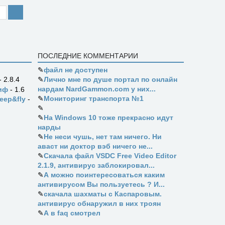
ПОСЛЕДНИЕ КОММЕНТАРИИ
✎
файл не доступен
✎
Лично мне по душе портал по онлайн
- 2.8.4
нардам NardGammon.com у них...
иф
- 1.6
✎
Мониторинг транспорта №1
eep&fly
-
✎
✎
На Windows 10 тоже прекрасно идут
нарды
✎
Не неси чушь, нет там ничего. Ни
аваст ни доктор вэб ничего не...
✎
Скачала файл VSDC Free Video Editor
2.1.9, антивирус заблокировал...
✎
А можно поинтересоваться каким
антивирусом Вы пользуетесь ? И...
✎
скачала шахматы с Каспаровым.
антивирус обнаружил в них троян
✎
А в faq смотрел