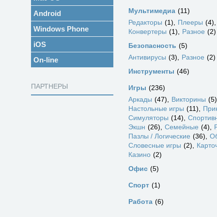
Мультимедиа
11
Android
Редакторы
1
Плееры
4
Windows Phone
Конвертеры
1
Разное
2
iOS
Безопасность
5
Антивирусы
3
Разное
2
On-line
Инструменты
46
ПАРТНЕРЫ
Игры
236
Аркады
47
Викторины
5
Настольные игры
11
При
Симуляторы
14
Спортив
Экшн
26
Семейные
4
Пазлы / Логические
36
О
Словесные игры
2
Карто
Казино
2
Офис
5
Спорт
1
Работа
6