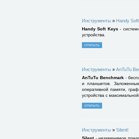
Инструменты
»
Handy Soft
Handy Soft Keys
- систем
устройства.
ОТКРЫТЬ
Инструменты
»
AnTuTu Be
AnTuTu Benchmark
- бесп
и планшетов. Заложенные
оперативной памяти, граф
устройства с максимальной
ОТКРЫТЬ
Инструменты
»
Silent!
Silent
- незаменимое прило