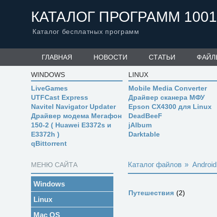
КАТАЛОГ ПРОГРАММ 1001
Каталог бесплатных программ
ГЛАВНАЯ
НОВОСТИ
СТАТЬИ
ФАЙЛ
WINDOWS
LINUX
LiveGames
Mobile Media Converter
UTFCast Express
Драйвер сканера МФУ
Navitel Navigator Updater
Epson CX4300 для Linux
Драйвер модема Мегафон
DeadBeeF
150-2 ( Huawei E3372s и
jAlbum
E3372h )
Darktable
qBittorrent
Каталог файлов
»
Android
МЕНЮ САЙТА
Windows
Путешествия
2
Linux
Mac OS