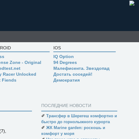
ROID
IOS
ss
IQ Option
nse Zone - Original
94 Degrees
edtest.net
Малефисента. Звездопад
ly Racer Unlocked
Достать соседей!
t Fiends
Демократия
ПОСЛЕДНИЕ НОВОСТИ
✐
Трансфер в Шерегеш комфортно и
быстро до горнолыжного курорта
✐
ЖК Marine garden: роскошь и
7
комфорт у моря