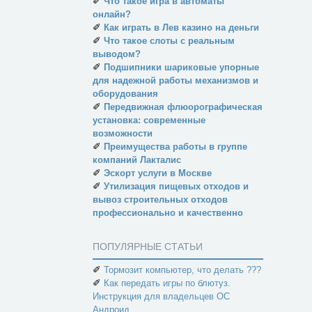
✐
Что такое игра в автоматы
онлайн?
✐
Как играть в Лев казино на деньги
✐
Что такое слоты с реальным
выводом?
✐
Подшипники шариковые упорные
для надежной работы механизмов и
оборудования
✐
Передвижная флюорографическая
установка: современные
возможности
✐
Преимущества работы в группе
компаний Лакталис
✐
Эскорт услуги в Москве
✐
Утилизация пищевых отходов и
вывоз строительных отходов
профессионально и качественно
ПОПУЛЯРНЫЕ СТАТЬИ
✐
Тормозит компьютер, что делать ???
✐
Как передать игры по блютуз.
Инструкция для владельцев ОС
Андроид.