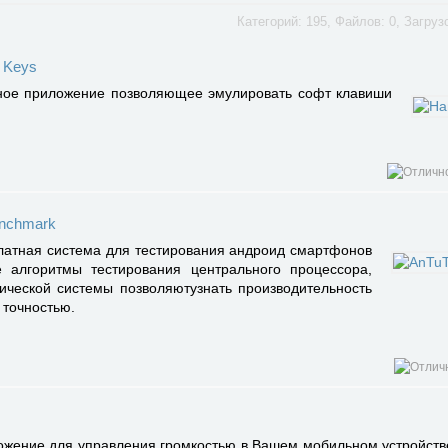
Категорий: 195, Файлов: 0, Загруз
 Keys
ное приложение позволяющее эмулировать софт клавиши
nchmark
латная система для тестирования андроид смартфонов
 алгоритмы тестирования центрального процессора,
ической системы позволяютузнать производительность
 точностью.
жение для управления громкостью в Вашем мобильном устройств