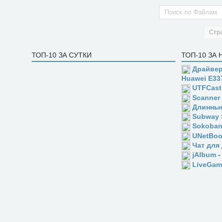
Стр
ТОП-10 ЗА СУТКИ
ТОП-10 ЗА
Драйвер
Huawei E33
UTFCast
Scanner
Длинны
Subway 
Sokoba
UNetBoo
Чат для
jAlbum
-
LiveGam