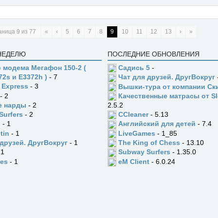
аница
9
из
77
«
‹
5
6
7
8
9
10
11
12
13
›
»
 НЕДЕЛЮ
ПОСЛЕДНИЕ ОБНОВЛЕНИЯ
 модема Мегафон 150-2 (
Садись 5
-
72s и E3372h )
- 7
Чат для друзей. ДругВокруг
 Express
- 3
Вышки-тура от компании Ск
- 2
Качественные матрасы от Sl
е нарды
- 2
2.5.2
Surfers
- 2
CCleaner
- 5.13
n
- 1
Английский для детей
- 7.4
tin
- 1
LiveGames
- 1_85
 друзей. ДругВокруг
- 1
The King of Chess
- 13.10
 1
Subway Surfers
- 1.35.0
es
- 1
eM Client
- 6.0.24