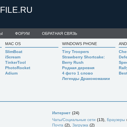
FILE.RU
Ы
ФОРУМ
ОБРАТНАЯ СВЯЗЬ
MAC OS
WINDOWS PHONE
AND
SlimBoat
Tiny Troopers
Che
iScream
Strawberry Shortcake:
Defe
TinkerTool
Berry Rush
Spe
PhotoRocket
Родная деревня
Ral
Adium
4 фото 1 слово
Bes
Легенды Дракономании
Интернет
24
Чаты/Социальные сети
13
Браузеры
Почта
2
Загрузка
2