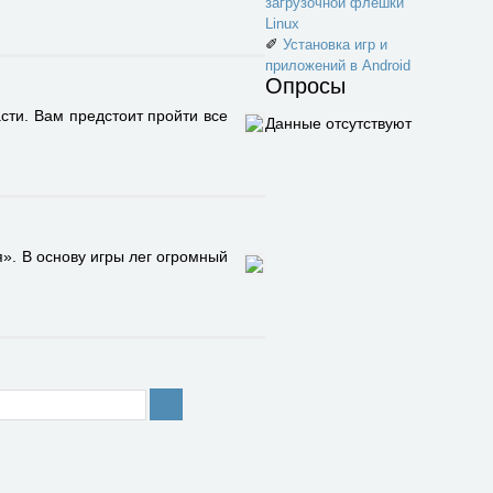
загрузочной флешки
Linux
✐
Установка игр и
приложений в Android
Опросы
сти. Вам предстоит пройти все
Данные отсутствуют
я». В основу игры лег огромный