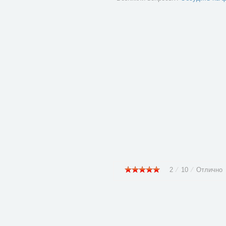
2
⁄
10
⁄
Отлично