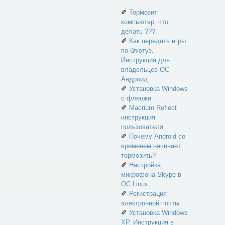
✐
Тормозит
компьютер, что
делать ???
✐
Как передать игры
по блютуз.
Инструкция для
владельцев ОС
Андроид.
✐
Установка Windows
с флешки
✐
Macrium Reflect
инструкция
пользователя
✐
Почему Android со
временем начинает
тормозить?
✐
Настройка
микрофона Skype в
ОС Linux.
✐
Регистрация
электронной почты
✐
Установка Windows
XP. Инструкция в