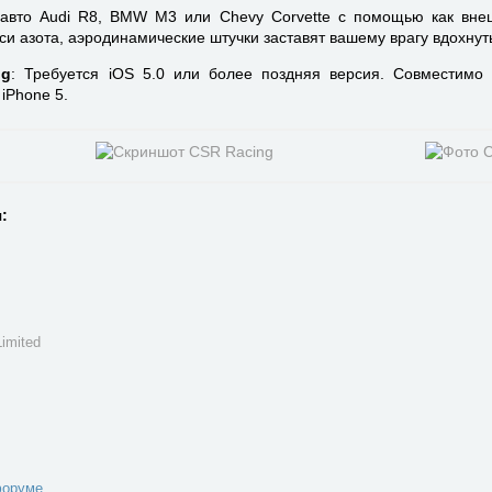
авто Audi R8, BMW M3 или Chevy Corvette с помощью как внеш
и азота, аэродинамические штучки заставят вашему врагу вдохнуть
ng
: Требуется iOS 5.0 или более поздняя версия. Совместимо с
iPhone 5.
:
imited
форуме