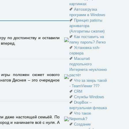
картинках
✐
Автозагрузка
программ в Windows
✐
Принцип работы
архиватора
(Алгоритмы сжатия)
✐
Как поставить на
ру по достоинству и оставили
папку пароль? Легко
 вперед.
✐
Установка ssh-
сервера
✐
Масштаб
подпольного
Интернета неуклонно
 игры положен сюжет нового
растёт
натов Диснея – это очередное
✐
Что за зверь такой
- TeamViewer ???
✐
CRM
✐
Службы Windows
✐
DropBox –
виртуальная флешка
✐
Что такое
или даже настоящей семьёй. По
Nepomuk?
род и начинаете всё с нуля. А
✐
Создание