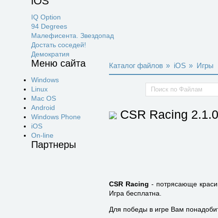
iOS
IQ Option
94 Degrees
Малефисента. Звездопад
Достать соседей!
Демократия
Меню сайта
Каталог файлов
»
iOS
»
Игры
Windows
Linux
Mac OS
Android
CSR Racing
2.1.
Windows Phone
iOS
On-line
Партнеры
CSR Racing
- потрясающе красив
Игра бесплатна.
Для победы в игре Вам понадобит