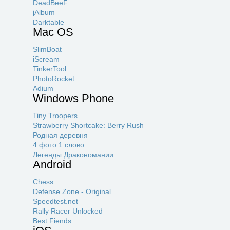
DeadBeeF
jAlbum
Darktable
Mac OS
SlimBoat
iScream
TinkerTool
PhotoRocket
Adium
Windows Phone
Tiny Troopers
Strawberry Shortcake: Berry Rush
Родная деревня
4 фото 1 слово
Легенды Дракономании
Android
Chess
Defense Zone - Original
Speedtest.net
Rally Racer Unlocked
Best Fiends