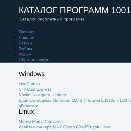
КАТАЛОГ ПРОГРАММ 1001
Каталог бесплатных программ
Главная
Новости
Статьи
Файлы
Форум
Обратная связь
Windows
LiveGames
UTFCast Express
Navitel Navigator Updater
Драйвер модема Мегафон 150-2 ( Huawei E3372s и E3372
qBittorrent
Linux
Mobile Media Converter
Драйвер сканера МФУ Epson CX4300 для Linux