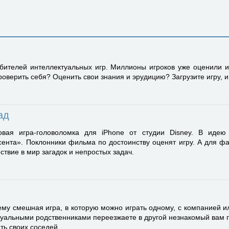
бителей интеллектуальных игр. Миллионы игроков уже оценили иг
оверить себя? Оценить свои знания и эрудицию? Загрузите игру, и
ад
вая игра-головоломка для iPhone от студии Disney. В идею
нта». Поклонники фильма по достоинству оценят игру. А для фа
ствие в мир загадок и непростых задач.
му смешная игра, в которую можно играть одному, с компанией 
уальными родственниками переезжаете в другой незнакомый вам го
ать своих соседей…