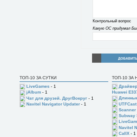
Контрольный вопрос
Какую ОС придумал Би
ДОБАВИТ
ТОП-10 ЗА СУТКИ
ТОП-10 ЗА
LiveGames
- 1
Драйвер
jAlbum
- 1
Huawei E33
Длинны
Чат для друзей. ДругВокруг
- 1
UTFCast
Navitel Navigator Updater
- 1
Scanner
Subway 
LiveGam
Navitel 
CallX
- 1