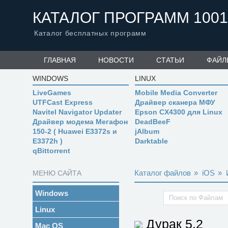
КАТАЛОГ ПРОГРАММ 1001
Каталог бесплатных программ
ГЛАВНАЯ
НОВОСТИ
СТАТЬИ
ФАЙЛ
WINDOWS
LINUX
LiveGames
Mobile Media Converter
UTFCast Express
Драйвер сканера МФУ
Navitel Navigator Updater
Epson CX4300 для Linux
Драйвер модема Мегафон
DeadBeeF
150-2 ( Huawei E3372s и
jAlbum
E3372h )
Darktable
qBittorrent
Каталог файлов
»
iOS
»
МЕНЮ САЙТА
Windows
Linux
Дурак
5.2
Mac OS