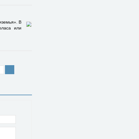
иземья». В
оласа или