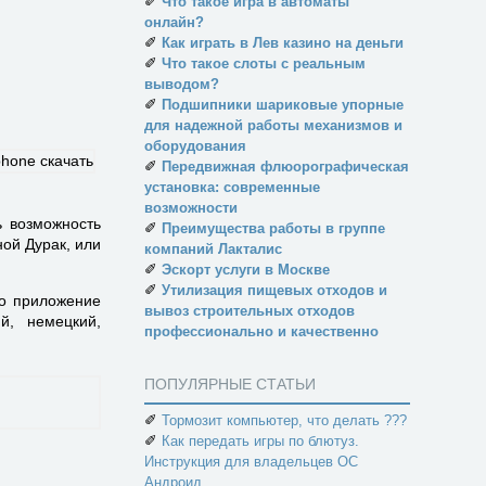
✐
Что такое игра в автоматы
онлайн?
✐
Как играть в Лев казино на деньги
✐
Что такое слоты с реальным
выводом?
✐
Подшипники шариковые упорные
для надежной работы механизмов и
оборудования
✐
Передвижная флюорографическая
установка: современные
возможности
ь возможность
✐
Преимущества работы в группе
ной Дурак, или
компаний Лакталис
✐
Эскорт услуги в Москве
✐
Утилизация пищевых отходов и
то приложение
вывоз строительных отходов
й, немецкий,
профессионально и качественно
ПОПУЛЯРНЫЕ СТАТЬИ
✐
Тормозит компьютер, что делать ???
✐
Как передать игры по блютуз.
Инструкция для владельцев ОС
Андроид.