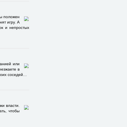
ры положен
ят игру. А
ок и непростых
панией или
еезжаете в
своих соседей…
ки власти.
ать, чтобы