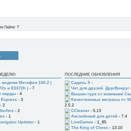
лл Гейтс ?
Ь
 НЕДЕЛЮ
ПОСЛЕДНИЕ ОБНОВЛЕНИЯ
 модема Мегафон 150-2 (
Садись 5
-
72s и E3372h )
- 7
Чат для друзей. ДругВокруг
е нарды
- 4
Вышки-тура от компании Ск
 Express
- 3
Качественные матрасы от Sl
- 2
2.5.2
Surfers
- 2
CCleaner
- 5.13
es
- 1
Английский для детей
- 7.4
Navigator Updater
- 1
LiveGames
- 1_85
The King of Chess
- 13.10