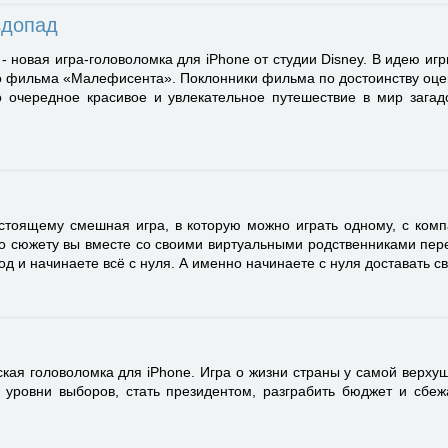
здопад
- новая игра-головоломка для iPhone от студии Disney. В идею иг
о фильма «Малефисента». Поклонники фильма по достоинству оцен
 очередное красивое и увлекательное путешествие в мир загад
стоящему смешная игра, в которую можно играть одному, с ком
о сюжету вы вместе со своими виртуальными родственниками пер
од и начинаете всё с нуля. А именно начинаете с нуля доставать 
кая головоломка для iPhone. Игра о жизни страны у самой верхуш
 уровни выборов, стать президентом, разграбить бюджет и сбеж