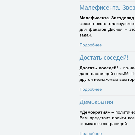
Малефисента. Зве
Малефисента. Звездопад
сюжет нового голливудског
для фанатов Диснея – это
задач.
Подробнее
Достать соседей!
Достать соседей!
- по-на
даже настоящей семьёй. П
другой незнакомый вам гор
Подробнее
Демократия
«Демократия»
– политичес
Вам предстоит пройти все
скрываться за границей.
Подробнее