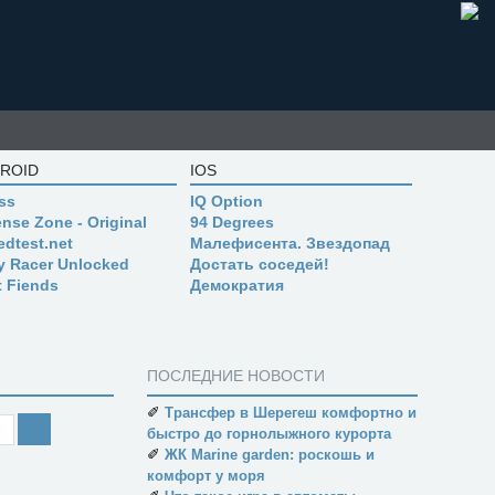
ROID
IOS
ss
IQ Option
nse Zone - Original
94 Degrees
edtest.net
Малефисента. Звездопад
ly Racer Unlocked
Достать соседей!
t Fiends
Демократия
ПОСЛЕДНИЕ НОВОСТИ
✐
Трансфер в Шерегеш комфортно и
быстро до горнолыжного курорта
✐
ЖК Marine garden: роскошь и
комфорт у моря