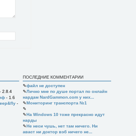
ПОСЛЕДНИЕ КОММЕНТАРИИ
✎
файл не доступен
✎
Лично мне по душе портал по онлайн
- 2.8.4
нардам NardGammon.com у них...
иф
- 1.6
✎
Мониторинг транспорта №1
eep&fly
-
✎
✎
На Windows 10 тоже прекрасно идут
нарды
✎
Не неси чушь, нет там ничего. Ни
аваст ни доктор вэб ничего не...