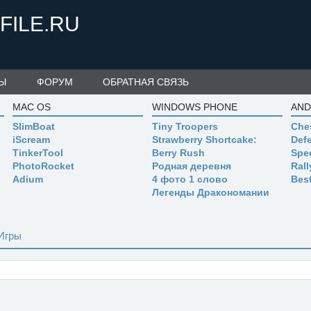
FILE.RU
Ы
ФОРУМ
ОБРАТНАЯ СВЯЗЬ
MAC OS
WINDOWS PHONE
AND
SlimBoat
Tiny Troopers
Che
iScream
Strawberry Shortcake:
Defe
TinkerTool
Berry Rush
Spe
PhotoRocket
Родная деревня
Ral
Adium
4 фото 1 слово
Bes
Легенды Дракономании
Игры