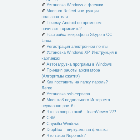
✐
Установка Windows с флешки
✐
Macrium Reflect инструкция
пользователя
✐
Почему Android со временем
начинает тормозить?
✐
Настройка микрофона Skype в ОС
Linux.
✐
Регистрация электронной почты
✐
Установка Windows XP. Инструкция в
картинках
✐
Автозагрузка программ в Windows
✐
Принцип работы архиватора
(Алгоритмы сжатия)
✐
Как поставить на папку пароль?
Легко
✐
Установка ssh-сервера
✐
Масштаб подпольного Интернета
неуклонно растёт
✐
Что за зверь такой - TeamViewer ???
✐
CRM
✐
Службы Windows
✐
DropBox – виртуальная флешка
✐
Что такое Nepomuk?