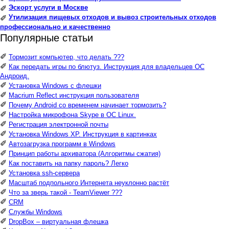
Эскорт услуги в Москве
✐
Утилизация пищевых отходов и вывоз строительных отходов
✐
профессионально и качественно
Популярные статьи
✐
Тормозит компьютер, что делать ???
✐
Как передать игры по блютуз. Инструкция для владельцев ОС
Андроид.
✐
Установка Windows с флешки
✐
Macrium Reflect инструкция пользователя
✐
Почему Android со временем начинает тормозить?
✐
Настройка микрофона Skype в ОС Linux.
✐
Регистрация электронной почты
✐
Установка Windows XP. Инструкция в картинках
✐
Автозагрузка программ в Windows
✐
Принцип работы архиватора (Алгоритмы сжатия)
✐
Как поставить на папку пароль? Легко
✐
Установка ssh-сервера
✐
Масштаб подпольного Интернета неуклонно растёт
✐
Что за зверь такой - TeamViewer ???
✐
CRM
✐
Службы Windows
✐
DropBox – виртуальная флешка