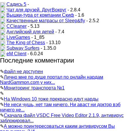
Садись 5
-
Чат для друзей. ДругВокруг
- 2.8.4
Вышки-тура от компании Скиф
- 1.6
Качественные матрасы от Sleep&fly
- 2.5.2
CCleaner
- 5.13
Английский для детей
- 7.4
LiveGames
- 1_85
The King of Chess
- 13.10
Subway Surfers
- 1.35.0
eM Client
- 6.0.24
Последние комментарии
✎
файл не доступен
✎
Лично мне по душе портал по онлайн нардам
NardGammon.com у них...
✎
Мониторинг транспорта №1
✎
✎
На Windows 10 тоже прекрасно идут нарды
✎
Не неси чушь, нет там ничего. Ни аваст ни доктор вэб
ничего не...
✎
Скачала файл VSDC Free Video Editor 2.1.9, антивирус
заблокировал...
✎
А можно поинтересоваться каким антивирусом Вы