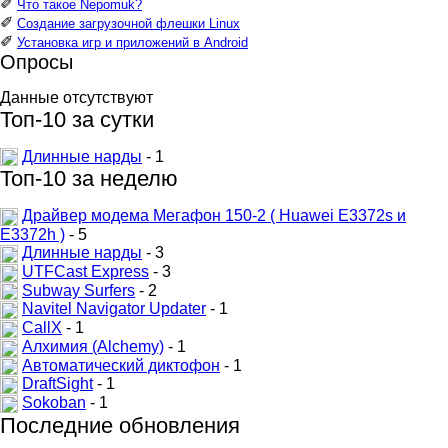
✐
Что такое Nepomuk?
✐
Создание загрузочной флешки Linux
✐
Установка игр и приложений в Android
Опросы
Данные отсутствуют
Топ-10 за сутки
Длинные нарды
- 1
Топ-10 за неделю
Драйвер модема Мегафон 150-2 ( Huawei E3372s и
E3372h )
- 5
Длинные нарды
- 3
UTFCast Express
- 3
Subway Surfers
- 2
Navitel Navigator Updater
- 1
CallX
- 1
Алхимия (Alchemy)
- 1
Автоматический диктофон
- 1
DraftSight
- 1
Sokoban
- 1
Последние обновления