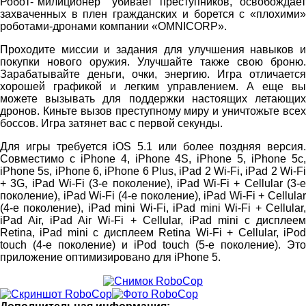
Робот-"милиционер" убивает преступников, освобождает
захваченных в плен гражданских и борется с «плохими»
роботами-дронами компании «OMNICORP».
Проходите миссии и задания для улучшения навыков и
покупки нового оружия. Улучшайте также свою броню.
Зарабатывайте деньги, очки, энергию. Игра отличается
хорошей графикой и легким управлением. А еще вы
можете вызывать для поддержки настоящих летающих
дронов. Киньте вызов преступному миру и уничтожьте всех
боссов. Игра затянет вас с первой секунды.
Для игры требуется iOS 5.1 или более поздняя версия.
Совместимо с iPhone 4, iPhone 4S, iPhone 5, iPhone 5c,
iPhone 5s, iPhone 6, iPhone 6 Plus, iPad 2 Wi-Fi, iPad 2 Wi-Fi
+ 3G, iPad Wi-Fi (3-е поколение), iPad Wi-Fi + Cellular (3-е
поколение), iPad Wi-Fi (4-е поколение), iPad Wi-Fi + Cellular
(4-е поколение), iPad mini Wi-Fi, iPad mini Wi-Fi + Cellular,
iPad Air, iPad Air Wi-Fi + Cellular, iPad mini с дисплеем
Retina, iPad mini с дисплеем Retina Wi-Fi + Cellular, iPod
touch (4-е поколение) и iPod touch (5-е поколение). Это
приложение оптимизировано для iPhone 5.