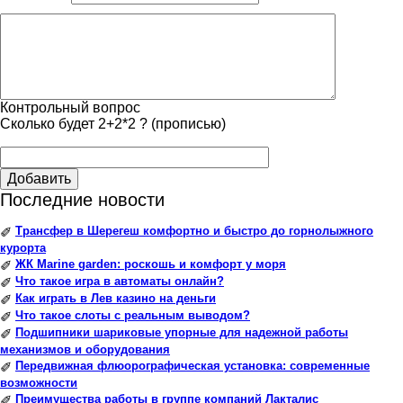
Контрольный вопрос
Сколько будет 2+2*2 ? (прописью)
Добавить
Последние новости
Трансфер в Шерегеш комфортно и быстро до горнолыжного
✐
курорта
ЖК Marine garden: роскошь и комфорт у моря
✐
Что такое игра в автоматы онлайн?
✐
Как играть в Лев казино на деньги
✐
Что такое слоты с реальным выводом?
✐
Подшипники шариковые упорные для надежной работы
✐
механизмов и оборудования
Передвижная флюорографическая установка: современные
✐
возможности
Преимущества работы в группе компаний Лакталис
✐