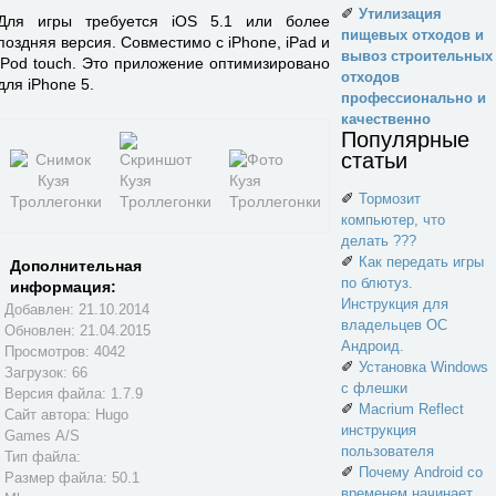
✐
Утилизация
Для игры требуется iOS 5.1 или более
пищевых отходов и
поздняя версия. Совместимо с iPhone, iPad и
вывоз строительных
iPod touch. Это приложение оптимизировано
отходов
для iPhone 5.
профессионально и
качественно
Популярные
статьи
✐
Тормозит
компьютер, что
делать ???
✐
Как передать игры
Дополнительная
по блютуз.
информация:
Инструкция для
Добавлен: 21.10.2014
владельцев ОС
Обновлен:
21.04.2015
Андроид.
Просмотров: 4042
✐
Установка Windows
Загрузок: 66
с флешки
Версия файла: 1.7.9
✐
Macrium Reflect
Сайт автора:
Hugo
инструкция
Games A/S
пользователя
Тип файла:
✐
Почему Android со
Размер файла: 50.1
временем начинает