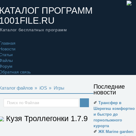
КАТАЛОГ ПРОГРАММ
1001FILE.RU
Каталог бесплатных программ
Главная
Новости
Статьи
Файлы
Форум
Обратная связь
Последние
Каталог файлов
»
iOS
»
Игры
новости
✐
Трансфер в
Шерегеш комфортно
и быстро до
Кузя Троллегонки
1.7.9
горнолыжного
курорта
✐
ЖК Marine garden: