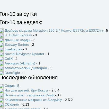
Топ-10 за сутки
Топ-10 за неделю
Драйвер модема Мегафон 150-2 ( Huawei E3372s и E3372h )
- 5
UTFCast Express
- 3
Длинные нарды
- 2
Subway Surfers
- 2
LiveGames
- 1
Navitel Navigator Updater
- 1
CallX
- 1
Алхимия (Alchemy)
- 1
Автоматический диктофон
- 1
DraftSight
- 1
Последние обновления
Садись 5
-
Чат для друзей. ДругВокруг
- 2.8.4
Вышки-тура от компании Скиф
- 1.6
Качественные матрасы от Sleep&fly
- 2.5.2
CCleaner
- 5.13