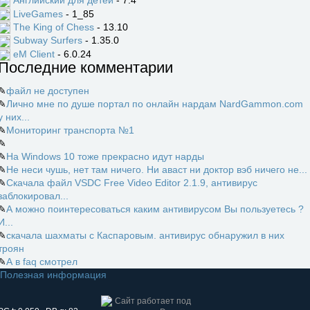
Английский для детей
- 7.4
LiveGames
- 1_85
The King of Chess
- 13.10
Subway Surfers
- 1.35.0
eM Client
- 6.0.24
Последние комментарии
✎
файл не доступен
✎
Лично мне по душе портал по онлайн нардам NardGammon.com
у них...
✎
Мониторинг транспорта №1
✎
✎
На Windows 10 тоже прекрасно идут нарды
✎
Не неси чушь, нет там ничего. Ни аваст ни доктор вэб ничего не...
✎
Скачала файл VSDC Free Video Editor 2.1.9, антивирус
заблокировал...
✎
А можно поинтересоваться каким антивирусом Вы пользуетесь ?
И...
✎
скачала шахматы с Каспаровым. антивирус обнаружил в них
троян
✎
А в faq смотрел
Полезная информация