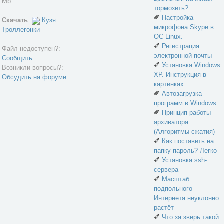
Mb
тормозить?
✐
Настройка
Скачать
:
Кузя
микрофона Skype в
Троллегонки
ОС Linux.
✐
Регистрация
Файл недоступен?:
электронной почты
Сообщить
✐
Установка Windows
Возникли вопросы?:
XP. Инструкция в
Обсудить на форуме
картинках
✐
Автозагрузка
программ в Windows
✐
Принцип работы
архиватора
(Алгоритмы сжатия)
✐
Как поставить на
папку пароль? Легко
✐
Установка ssh-
сервера
✐
Масштаб
подпольного
Интернета неуклонно
растёт
✐
Что за зверь такой