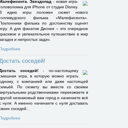
Малефисента. Звездопад
- новая игра-
головоломка для iPhone от студии Disney.
В идею игры положен сюжет нового
голливудского фильма «Малефисента».
Поклонники фильма по достоинству оценят
игру. А для фанатов Диснея – это очередное
красивое и увлекательное путешествие в мир
загадок и непростых задач.
Подробнее
Достать соседей!
Достать соседей!
- по-настоящему
смешная игра, в которую можно играть
одному, с компанией или даже настоящей
семьёй. По сюжету вы вместе со своими
виртуальными родственниками переезжаете в
другой незнакомый вам город и начинаете всё
с нуля. А именно начинаете с нуля доставать
своих соседей…
Подробнее