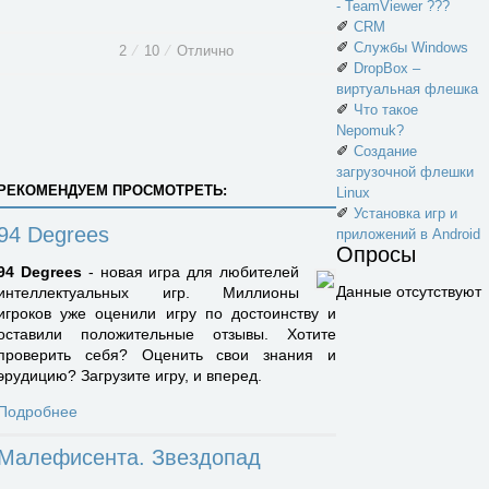
- TeamViewer ???
✐
CRM
✐
Службы Windows
2
⁄
10
⁄
Отлично
✐
DropBox –
виртуальная флешка
✐
Что такое
Nepomuk?
✐
Создание
загрузочной флешки
РЕКОМЕНДУЕМ ПРОСМОТРЕТЬ:
Linux
✐
Установка игр и
94 Degrees
приложений в Android
Опросы
94 Degrees
- новая игра для любителей
Данные отсутствуют
интеллектуальных игр. Миллионы
игроков уже оценили игру по достоинству и
оставили положительные отзывы. Хотите
проверить себя? Оценить свои знания и
эрудицию? Загрузите игру, и вперед.
Подробнее
Малефисента. Звездопад