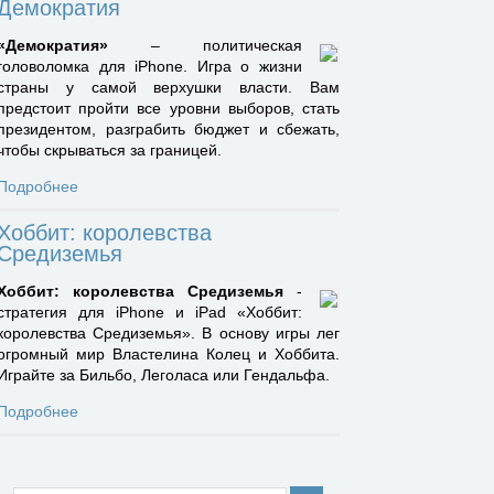
Демократия
«Демократия»
– политическая
головоломка для iPhone. Игра о жизни
страны у самой верхушки власти. Вам
предстоит пройти все уровни выборов, стать
президентом, разграбить бюджет и сбежать,
чтобы скрываться за границей.
Подробнее
Хоббит: королевства
Средиземья
Хоббит: королевства Средиземья
-
стратегия для iPhone и iPad «Хоббит:
королевства Средиземья». В основу игры лег
огромный мир Властелина Колец и Хоббита.
Играйте за Бильбо, Леголаса или Гендальфа.
Подробнее