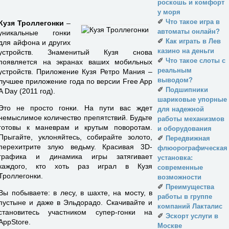
роскошь и комфорт
у моря
✐
Что такое игра в
Кузя Троллегонки
–
автоматы онлайн?
уникальные гонки
✐
Как играть в Лев
для айфона и других
казино на деньги
устройств. Знаменитый Кузя снова
✐
Что такое слоты с
появляется на экранах ваших мобильных
реальным
устройств. Приложение Кузя Ретро Мания –
выводом?
лучшее приложение года по версии Free App
✐
Подшипники
A Day (2011 год).
шариковые упорные
Это не просто гонки. На пути вас ждет
для надежной
немыслимое количество препятствий. Будьте
работы механизмов
готовы к маневрам и крутым поворотам.
и оборудования
Прыгайте, уклоняйтесь, собирайте золото,
✐
Передвижная
перехитрите злую ведьму. Красивая 3D-
флюорографическая
графика и динамика игры затягивает
установка:
каждого, кто хоть раз играл в Кузя
современные
Троллегонки.
возможности
✐
Преимущества
Вы побываете: в лесу, в шахте, на мосту, в
работы в группе
пустыне и даже в Эльдорадо. Скачивайте и
компаний Лакталис
становитесь участником супер-гонки на
✐
Эскорт услуги в
AppStore.
Москве