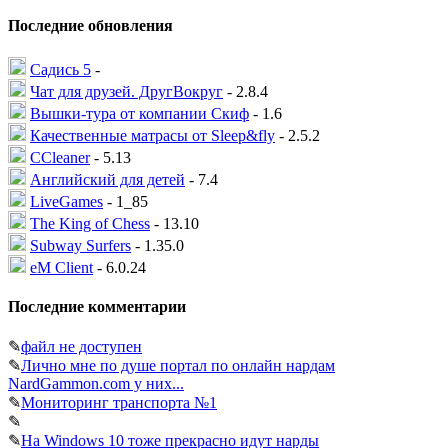
Последние обновления
Садись 5
-
Чат для друзей. ДругВокруг
- 2.8.4
Вышки-тура от компании Скиф
- 1.6
Качественные матрасы от Sleep&fly
- 2.5.2
CCleaner
- 5.13
Английский для детей
- 7.4
LiveGames
- 1_85
The King of Chess
- 13.10
Subway Surfers
- 1.35.0
eM Client
- 6.0.24
Последние комментарии
✎
файл не доступен
✎
Лично мне по душе портал по онлайн нардам
NardGammon.com у них...
✎
Мониторинг транспорта №1
✎
✎
На Windows 10 тоже прекрасно идут нарды