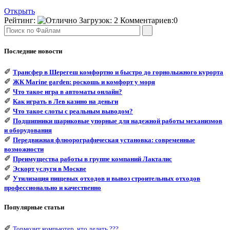
Открыть
Рейтинг:
Загрузок:
2
Комментариев:
0
Последние новости
✐
Трансфер в Шерегеш комфортно и быстро до горнолыжного курорта
✐
ЖК Marine garden: роскошь и комфорт у моря
✐
Что такое игра в автоматы онлайн?
✐
Как играть в Лев казино на деньги
✐
Что такое слоты с реальным выводом?
✐
Подшипники шариковые упорные для надежной работы механизмов
и оборудования
✐
Передвижная флюорографическая установка: современные
возможности
✐
Преимущества работы в группе компаний Лакталис
✐
Эскорт услуги в Москве
✐
Утилизация пищевых отходов и вывоз строительных отходов
профессионально и качественно
Популярные статьи
✐
Тормозит компьютер, что делать ???