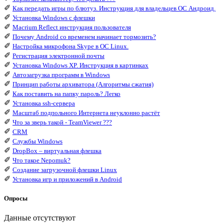
✐
Как передать игры по блютуз. Инструкция для владельцев ОС Андроид.
✐
Установка Windows с флешки
✐
Macrium Reflect инструкция пользователя
✐
Почему Android со временем начинает тормозить?
✐
Настройка микрофона Skype в ОС Linux.
✐
Регистрация электронной почты
✐
Установка Windows XP. Инструкция в картинках
✐
Автозагрузка программ в Windows
✐
Принцип работы архиватора (Алгоритмы сжатия)
✐
Как поставить на папку пароль? Легко
✐
Установка ssh-сервера
✐
Масштаб подпольного Интернета неуклонно растёт
✐
Что за зверь такой - TeamViewer ???
✐
CRM
✐
Службы Windows
✐
DropBox – виртуальная флешка
✐
Что такое Nepomuk?
✐
Создание загрузочной флешки Linux
✐
Установка игр и приложений в Android
Опросы
Данные отсутствуют