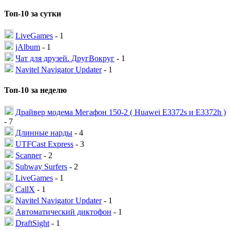
Топ-10 за сутки
LiveGames
- 1
jAlbum
- 1
Чат для друзей. ДругВокруг
- 1
Navitel Navigator Updater
- 1
Топ-10 за неделю
Драйвер модема Мегафон 150-2 ( Huawei E3372s и E3372h )
- 7
Длинные нарды
- 4
UTFCast Express
- 3
Scanner
- 2
Subway Surfers
- 2
LiveGames
- 1
CallX
- 1
Navitel Navigator Updater
- 1
Автоматический диктофон
- 1
DraftSight
- 1