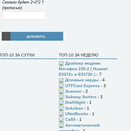
Сколько будет 2+2*2 ?
(прописью)
ДОБАВИТЬ
ТОП-10 ЗА СУТКИ
ТОП-10 ЗА НЕДЕЛЮ
Драйвер модема
Мегафон 150-2 ( Huawei
E3372s и E3372h )
- 7
Длинные нарды
- 4
UTFCast Express
- 3
Scanner
- 2
Subway Surfers
- 2
DraftSight
- 1
Sokoban
- 1
UNetBootin
- 1
CallX
- 1
Автоматический
диктофон
- 1