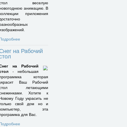
стол веселую
новогоднюю анимацию. В
коллекции приложения
достаточно
разнообразных
изображений.
Подробнее
Снег на Рабочий
стол
Снег на Рабочий
стол
- небольшая
программка которая
украсит Ваш Рабочий
стол летающими
снежинками. Хотите к
Новому Году украсить не
только свой дом но и
компьютер, эта
программа для Вас.
Подробнее