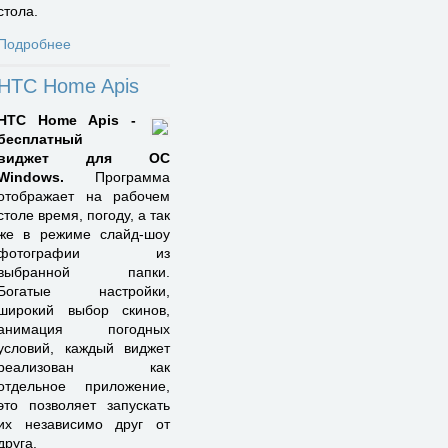
стола.
Подробнее
HTC Home Apis
HTC Home Apis -
бесплатный
виджет для ОС
Windows.
Программа
отображает на рабочем
столе время, погоду, а так
же в режиме слайд-шоу
фотографии из
выбранной папки.
Богатые настройки,
широкий выбор скинов,
анимация погодных
условий, каждый виджет
реализован как
отдельное приложение,
это позволяет запускать
их независимо друг от
друга.