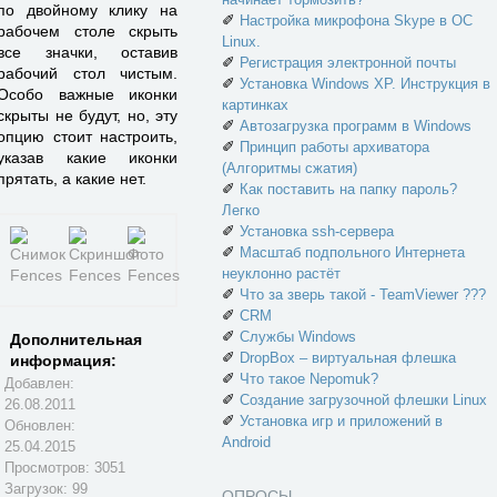
по двойному клику на
✐
Настройка микрофона Skype в ОС
рабочем столе скрыть
Linux.
все значки, оставив
✐
Регистрация электронной почты
рабочий стол чистым.
✐
Установка Windows XP. Инструкция в
Особо важные иконки
картинках
скрыты не будут, но, эту
✐
Автозагрузка программ в Windows
опцию стоит настроить,
✐
Принцип работы архиватора
указав какие иконки
(Алгоритмы сжатия)
прятать, а какие нет.
✐
Как поставить на папку пароль?
Легко
✐
Установка ssh-сервера
✐
Масштаб подпольного Интернета
неуклонно растёт
✐
Что за зверь такой - TeamViewer ???
✐
CRM
✐
Службы Windows
Дополнительная
✐
DropBox – виртуальная флешка
информация:
✐
Что такое Nepomuk?
Добавлен:
✐
Создание загрузочной флешки Linux
26.08.2011
✐
Установка игр и приложений в
Обновлен:
Android
25.04.2015
Просмотров: 3051
Загрузок: 99
ОПРОСЫ