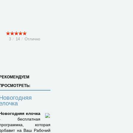
3
⁄
14
⁄
Отлично
РЕКОМЕНДУЕМ
ПРОСМОТРЕТЬ:
Новогодняя
елочка
Новогодняя елочка
- бесплатная
программка, которая
добавит на Ваш Рабочий