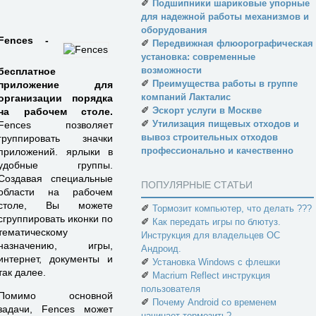
✐
Подшипники шариковые упорные
для надежной работы механизмов и
оборудования
Fences -
✐
Передвижная флюорографическая
установка: современные
возможности
бесплатное
✐
Преимущества работы в группе
приложение для
компаний Лакталис
организации порядка
✐
Эскорт услуги в Москве
на рабочем столе.
✐
Утилизация пищевых отходов и
Fences позволяет
вывоз строительных отходов
группировать значки
профессионально и качественно
приложений. ярлыки в
удобные группы.
Создавая специальные
ПОПУЛЯРНЫЕ СТАТЬИ
области на рабочем
столе, Вы можете
✐
Тормозит компьютер, что делать ???
сгруппировать иконки по
✐
Как передать игры по блютуз.
тематическому
Инструкция для владельцев ОС
назначению, игры,
Андроид.
интернет, документы и
✐
Установка Windows с флешки
так далее.
✐
Macrium Reflect инструкция
пользователя
Помимо основной
✐
Почему Android со временем
задачи, Fences может
начинает тормозить?