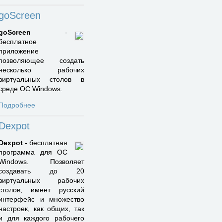
goScreen
goScreen
-
бесплатное
приложение
позволяющее создать
несколько рабочих
виртуальных столов в
среде ОС Windows.
Подробнее
Dexpot
Dexpot
- бесплатная
программа для ОС
Windows. Позволяет
создавать до 20
виртуальных рабочих
столов, имеет русский
интерфейс и множество
настроек, как общих, так
и для каждого рабочего