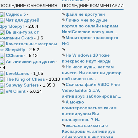
ПОСЛЕДНИЕ ОБНОВЛЕНИЯ
ПОСЛЕДНИЕ КОММЕНТАРИИ
Садись 5
-
✎
файл не доступен
✎
Лично мне по душе
Чат для друзей.
портал по онлайн нардам
ДругВокруг
- 2.8.4
NardGammon.com у них...
Вышки-тура от
✎
Мониторинг транспорта
компании Скиф
- 1.6
№1
Качественные матрасы
✎
от Sleep&fly
- 2.5.2
✎
На Windows 10 тоже
CCleaner
- 5.13
прекрасно идут нарды
Английский для детей
-
✎
Не неси чушь, нет там
7.4
ничего. Ни аваст ни доктор
LiveGames
- 1_85
вэб ничего не...
The King of Chess
- 13.10
✎
Скачала файл VSDC Free
Subway Surfers
- 1.35.0
Video Editor 2.1.9,
eM Client
- 6.0.24
антивирус заблокировал...
✎
А можно
поинтересоваться каким
антивирусом Вы
пользуетесь ? И...
✎
скачала шахматы с
Каспаровым. антивирус
обнаружил в них троян