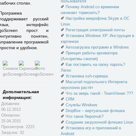
пользователя
рабочих столах.
✐
Почему Android со временем
начинает тормозить?
Программа
✐
Настройка микрофона Skype в ОС
поддерживает русский
Linux.
язык, интерфейс
✐
Регистрация электронной почты
goScreen прост и
✐
Установка Windows XP. Инструкция в
интуитивно понятен,
картинках
управление программой
✐
Автозагрузка программ в Windows
простое и удобное.
✐
Принцип работы архиватора
(Алгоритмы сжатия)
✐
Как поставить на папку пароль?
Легко
✐
Установка ssh-сервера
✐
Масштаб подпольного Интернета
неуклонно растёт
Дополнительная
✐
Что за зверь такой - TeamViewer ???
информация:
✐
CRM
Добавлен:
✐
Службы Windows
06.12.2013
✐
DropBox – виртуальная флешка
Обновлен:
✐
Что такое Nepomuk?
25.04.2015
✐
Создание загрузочной флешки Linux
Просмотров: 2223
✐
Установка игр и приложений в
Загрузок: 32
Android