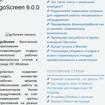
✐
Что такое слоты с реальным
goScreen
9.0.0.551
выводом?
✐
Подшипники шариковые упорные
для надежной работы механизмов и
оборудования
✐
Передвижная флюорографическая
установка: современные
возможности
✐
Преимущества работы в группе
goScreen
- бесплатное
компаний Лакталис
приложение
✐
Эскорт услуги в Москве
позволяющее создать
✐
Утилизация пищевых отходов и
несколько рабочих
вывоз строительных отходов
виртуальных столов в
профессионально и качественно
среде ОС Windows.
ПОПУЛЯРНЫЕ СТАТЬИ
goScreen позволяет
создать множество
✐
Тормозит компьютер, что делать ???
рабочих экранов,
✐
Как передать игры по блютуз.
обеспечивая работу за
Инструкция для владельцев ОС
компьютером более
Андроид.
продуктивной, за счет
✐
Установка Windows с флешки
размещения группы
✐
Macrium Reflect инструкция
приложений на разных