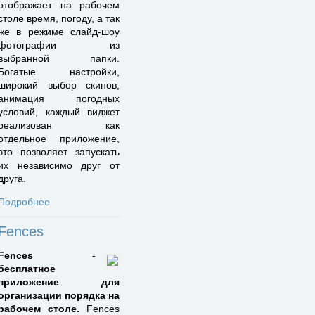
отображает на рабочем
столе время, погоду, а так
же в режиме слайд-шоу
фотографии из
выбранной папки.
Богатые настройки,
широкий выбор скинов,
анимация погодных
условий, каждый виджет
реализован как
отдельное приложение,
это позволяет запускать
их независимо друг от
друга.
Подробнее
Fences
Fences -
бесплатное
приложение для
организации порядка на
рабочем столе.
Fences