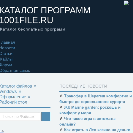
КАТАЛОГ ПРОГРАММ
1001FILE.RU
Каталог бесплатных программ
Главная
Новости
Статьи
Файлы
Форум
Обратная связь
Каталог файлов
»
ПОСЛЕДНИЕ НОВОСТИ
Windows
»
✐
Трансфер в Шерегеш комфортно и
Оформление
»
Рабочий стол
быстро до горнолыжного курорта
✐
ЖК Marine garden: роскошь и
комфорт у моря
✐
Что такое игра в автоматы
онлайн?
✐
Как играть в Лев казино на деньги