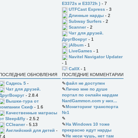
E3372s и E3372h )
- 7
UTFCast Express
- 3
Длинные нарды
- 2
Subway Surfers
- 2
Scanner
- 2
Чат для друзей.
ДругВокруг
- 1
jAlbum
- 1
LiveGames
- 1
Navitel Navigator Updater
- 1
CallX
- 1
ПОСЛЕДНИЕ ОБНОВЛЕНИЯ
ПОСЛЕДНИЕ КОММЕНТАРИИ
Садись 5
-
✎
файл не доступен
✎
Лично мне по душе
Чат для друзей.
портал по онлайн нардам
ДругВокруг
- 2.8.4
NardGammon.com у них...
Вышки-тура от
✎
Мониторинг транспорта
компании Скиф
- 1.6
№1
Качественные матрасы
✎
от Sleep&fly
- 2.5.2
✎
На Windows 10 тоже
CCleaner
- 5.13
прекрасно идут нарды
Английский для детей
-
✎
Не неси чушь, нет там
7.4