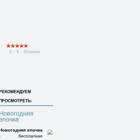
2
⁄
9
⁄
Отлично
РЕКОМЕНДУЕМ
ПРОСМОТРЕТЬ:
Новогодняя
елочка
Новогодняя елочка
- бесплатная