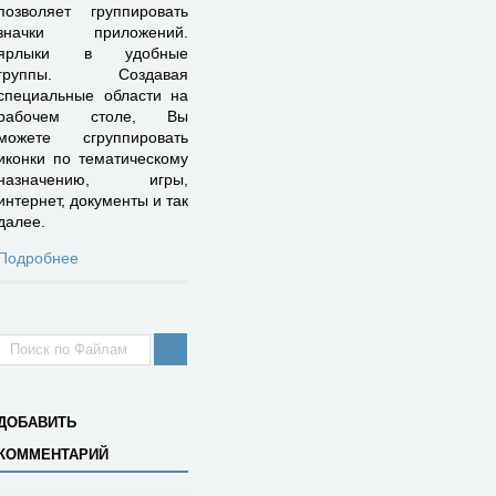
позволяет группировать
значки приложений.
ярлыки в удобные
группы. Создавая
специальные области на
рабочем столе, Вы
можете сгруппировать
иконки по тематическому
назначению, игры,
интернет, документы и так
далее.
Подробнее
ДОБАВИТЬ
КОММЕНТАРИЙ