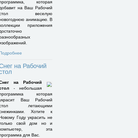
программка, которая
добавит на Ваш Рабочий
стол веселую
новогоднюю анимацию. В
коллекции приложения
достаточно
разнообразных
изображений.
Подробнее
Снег на Рабочий
стол
Снег на Рабочий
стол
- небольшая
программка которая
украсит Ваш Рабочий
стол летающими
снежинками. Хотите к
Новому Году украсить не
только свой дом но и
компьютер, эта
программа для Вас.