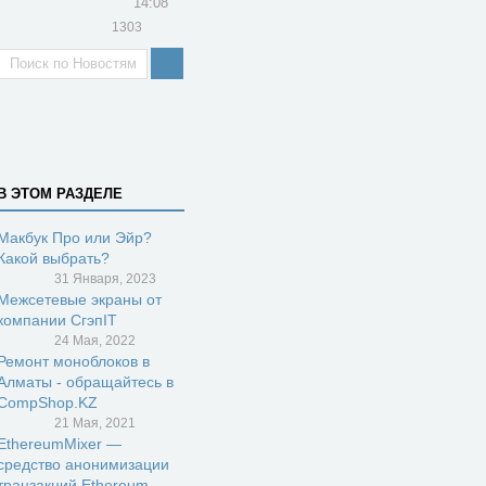
14:08
1303
В ЭТОМ РАЗДЕЛЕ
Макбук Про или Эйр?
Какой выбрать?
31 Января, 2023
Межсетевые экраны от
компании СгэпIT
24 Мая, 2022
Ремонт моноблоков в
Алматы - обращайтесь в
CompShop.KZ
21 Мая, 2021
EthereumMixer —
средство анонимизации
транзакций Ethereum