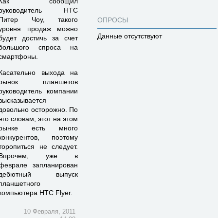
Как сообщил
руководитель HTC
Питер Чоу, такого
ОПРОСЫ
уровня продаж можно
Данные отсутствуют
будет достичь за счет
большого спроса на
смартфоны.
Касательно выхода на
рынок планшетов
руководитель компании
высказывается
довольно осторожно. По
его словам, этот на этом
рынке есть много
конкурентов, поэтому
торопиться не следует.
Впрочем, уже в
феврале запланирован
дебютный выпуск
планшетного
компьютера HTC Flyer.
10 Февраля, 2011