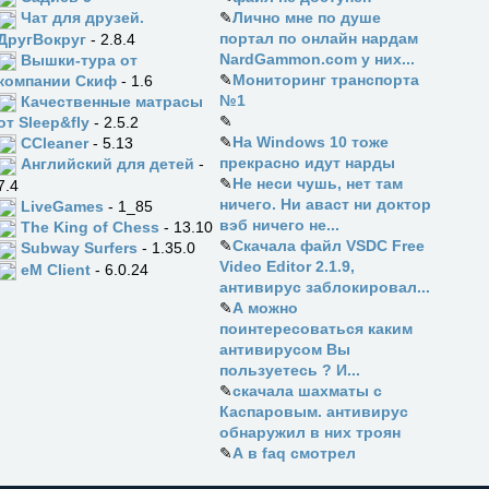
✎
Лично мне по душе
Чат для друзей.
портал по онлайн нардам
ДругВокруг
- 2.8.4
NardGammon.com у них...
Вышки-тура от
✎
Мониторинг транспорта
компании Скиф
- 1.6
№1
Качественные матрасы
✎
от Sleep&fly
- 2.5.2
✎
На Windows 10 тоже
CCleaner
- 5.13
прекрасно идут нарды
Английский для детей
-
✎
Не неси чушь, нет там
7.4
ничего. Ни аваст ни доктор
LiveGames
- 1_85
вэб ничего не...
The King of Chess
- 13.10
✎
Скачала файл VSDC Free
Subway Surfers
- 1.35.0
Video Editor 2.1.9,
eM Client
- 6.0.24
антивирус заблокировал...
✎
А можно
поинтересоваться каким
антивирусом Вы
пользуетесь ? И...
✎
скачала шахматы с
Каспаровым. антивирус
обнаружил в них троян
✎
А в faq смотрел