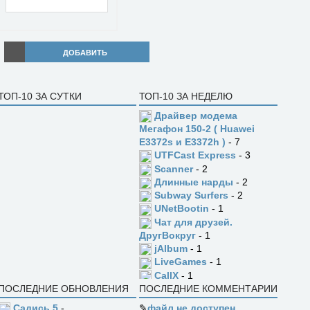
ДОБАВИТЬ
ТОП-10 ЗА СУТКИ
ТОП-10 ЗА НЕДЕЛЮ
Драйвер модема
Мегафон 150-2 ( Huawei
E3372s и E3372h )
- 7
UTFCast Express
- 3
Scanner
- 2
Длинные нарды
- 2
Subway Surfers
- 2
UNetBootin
- 1
Чат для друзей.
ДругВокруг
- 1
jAlbum
- 1
LiveGames
- 1
CallX
- 1
ПОСЛЕДНИЕ ОБНОВЛЕНИЯ
ПОСЛЕДНИЕ КОММЕНТАРИИ
Садись 5
-
✎
файл не доступен