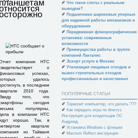
планшетам
✐
Что такое слоты с реальным
относится
выводом?
осторожно
✐
Подшипники шариковые упорные
для надежной работы механизмов и
оборудования
✐
Передвижная флюорографическая
установка: современные
возможности
✐
Преимущества работы в группе
компаний Лакталис
✐
Эскорт услуги в Москве
Отчет компании HTC
✐
Утилизация пищевых отходов и
свидетельствует о
вывоз строительных отходов
финансовых успехах,
профессионально и качественно
которых удалось
достигнуть в последнем
квартале 2010 года.
ПОПУЛЯРНЫЕ СТАТЬИ
Ввиду того, что
смартфоны сегодня
✐
Тормозит компьютер, что делать ???
весьма популярны,
✐
Как передать игры по блютуз.
дела в компании HTC
Инструкция для владельцев ОС
идут хорошо. Так, в
Андроид.
четвертом квартале
✐
Установка Windows с флешки
компания из Тайваня
✐
Macrium Reflect инструкция
получила прибыль в