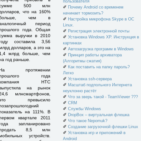
пользователя
сумме 500 млн
✐
Почему Android со временем
долларов, что на 160%
начинает тормозить?
больше, чем в
✐
Настройка микрофона Skype в ОС
аналогичный период
Linux.
прошлого года. Общая
✐
Регистрация электронной почты
сумма выручки в 2010
✐
Установка Windows XP. Инструкция в
году составила 3,56
картинках
млрд долларов, а это на
✐
Автозагрузка программ в Windows
1,4 млрд больше, чем
✐
Принцип работы архиватора
на год раньше.
(Алгоритмы сжатия)
✐
Как поставить на папку пароль?
На протяжении
Легко
прошлого года
✐
Установка ssh-сервера
компания HTC
✐
Масштаб подпольного Интернета
выпустила на рынок
неуклонно растёт
24,6 млнсмартфонов,
✐
Что за зверь такой - TeamViewer ???
это превысило
✐
CRM
позапрошлогодний
✐
Службы Windows
показатель на 111%. В
✐
DropBox – виртуальная флешка
первом квартале 2011
✐
Что такое Nepomuk?
года запланировано
✐
Создание загрузочной флешки Linux
продать 8,5 млн
✐
Установка игр и приложений в
мобильных устройств.
Android