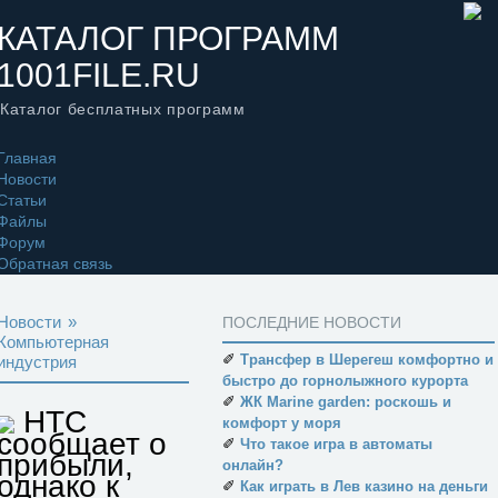
КАТАЛОГ ПРОГРАММ
1001FILE.RU
Каталог бесплатных программ
Главная
Новости
Статьи
Файлы
Форум
Обратная связь
Новости
»
ПОСЛЕДНИЕ НОВОСТИ
Компьютерная
✐
Трансфер в Шерегеш комфортно и
индустрия
быстро до горнолыжного курорта
✐
ЖК Marine garden: роскошь и
HTC
комфорт у моря
сообщает о
✐
Что такое игра в автоматы
прибыли,
онлайн?
однако к
✐
Как играть в Лев казино на деньги