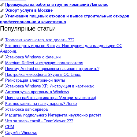
Преимущества работы в группе компаний Лакталис
✐
Эскорт услуги в Москве
✐
Утилизация пищевых отходов и вывоз строительных отходов
✐
профессионально и качественно
Популярные статьи
✐
Тормозит компьютер, что делать ???
✐
Как передать игры по блютуз. Инструкция для владельцев ОС
Андроид.
✐
Установка Windows с флешки
✐
Macrium Reflect инструкция пользователя
✐
Почему Android со временем начинает тормозить?
✐
Настройка микрофона Skype в ОС Linux.
✐
Регистрация электронной почты
✐
Установка Windows XP. Инструкция в картинках
✐
Автозагрузка программ в Windows
✐
Принцип работы архиватора (Алгоритмы сжатия)
✐
Как поставить на папку пароль? Легко
✐
Установка ssh-сервера
✐
Масштаб подпольного Интернета неуклонно растёт
✐
Что за зверь такой - TeamViewer ???
✐
CRM
✐
Службы Windows