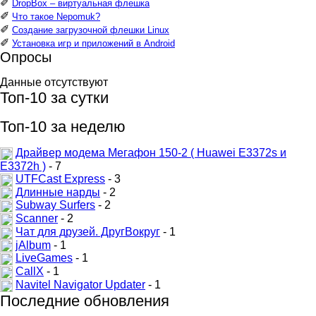
✐
DropBox – виртуальная флешка
✐
Что такое Nepomuk?
✐
Создание загрузочной флешки Linux
✐
Установка игр и приложений в Android
Опросы
Данные отсутствуют
Топ-10 за сутки
Топ-10 за неделю
Драйвер модема Мегафон 150-2 ( Huawei E3372s и
E3372h )
- 7
UTFCast Express
- 3
Длинные нарды
- 2
Subway Surfers
- 2
Scanner
- 2
Чат для друзей. ДругВокруг
- 1
jAlbum
- 1
LiveGames
- 1
CallX
- 1
Navitel Navigator Updater
- 1
Последние обновления