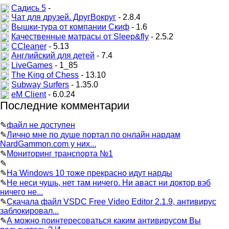
Садись 5
-
Чат для друзей. ДругВокруг
- 2.8.4
Вышки-тура от компании Скиф
- 1.6
Качественные матрасы от Sleep&fly
- 2.5.2
CCleaner
- 5.13
Английский для детей
- 7.4
LiveGames
- 1_85
The King of Chess
- 13.10
Subway Surfers
- 1.35.0
eM Client
- 6.0.24
Последние комментарии
✎
файл не доступен
✎
Лично мне по душе портал по онлайн нардам
NardGammon.com у них...
✎
Мониторинг транспорта №1
✎
✎
На Windows 10 тоже прекрасно идут нарды
✎
Не неси чушь, нет там ничего. Ни аваст ни доктор вэб
ничего не...
✎
Скачала файл VSDC Free Video Editor 2.1.9, антивирус
заблокировал...
✎
А можно поинтересоваться каким антивирусом Вы