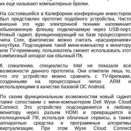
их еще называют компьютерные брелки.
На состоявшейся в Калифорнии конференции инвесторов
был представлен прототип подобного устройства. Чисто
внешне это чудо электронной техники напоминает
обыкновенную флешку, подключаемую через USB-порт.
Новый гаджет, функционирующий на базе процессорного
чипа Core, фактически можно считать «расширением»
ноутбука. Подсоединив такой мини-компьютер к монитору
или TV-приемнику, пользователь сможет использовать этот
симбиозный аппарат как обычный ПК.
К сожалению, специалисты Intel не показали все
возможности данного прототипа. Они отметили лишь то,
что это устройство можно сравнить с TV-брелками,
созданными на процессорных чипах ARM и
использующими в качестве базовой ОС Android.
По своим функциональным возможностям новый гаджет
также сопоставим с мини-компьютером Dell Wyse Cloud
Connect. Это устройство подсоединяется к любому
монитору через разъем HDMI и превращается в
полноценный ПК, используя облачные сервисы, а также
аппаратные средства и программные алгоритмы
виртуализации. При этом Wyse Cloud Connect