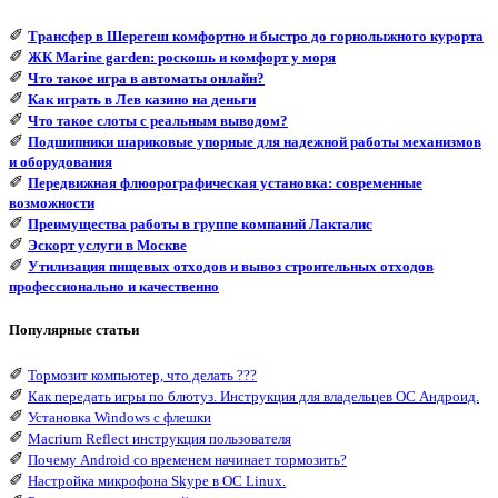
✐
Трансфер в Шерегеш комфортно и быстро до горнолыжного курорта
✐
ЖК Marine garden: роскошь и комфорт у моря
✐
Что такое игра в автоматы онлайн?
✐
Как играть в Лев казино на деньги
✐
Что такое слоты с реальным выводом?
✐
Подшипники шариковые упорные для надежной работы механизмов
и оборудования
✐
Передвижная флюорографическая установка: современные
возможности
✐
Преимущества работы в группе компаний Лакталис
✐
Эскорт услуги в Москве
✐
Утилизация пищевых отходов и вывоз строительных отходов
профессионально и качественно
Популярные статьи
✐
Тормозит компьютер, что делать ???
✐
Как передать игры по блютуз. Инструкция для владельцев ОС Андроид.
✐
Установка Windows с флешки
✐
Macrium Reflect инструкция пользователя
✐
Почему Android со временем начинает тормозить?
✐
Настройка микрофона Skype в ОС Linux.