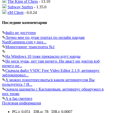
The King of Chess
- 13.10
Subway Surfers
- 1.35.0
eM Client
- 6.0.24
Последние комментарии
✎
файл не доступен
✎
Лично мне по душе портал по онлайн нардам
NardGammon.com у них...
✎
Мониторинг транспорта №1
✎
✎
На Windows 10 тоже прекрасно идут нарды
✎
Не неси чушь, нет там ничего. Ни аваст ни доктор вэб
ничего не...
✎
Скачала файл VSDC Free Video Editor 2.1.9, антивирус
заблокировал...
✎
А можно поинтересоваться каким антивирусом Вы
пользуетесь ? И...
✎
скачала шахматы с Каспаровым. антивирус обнаружил в
них троян
✎
А в faq смотрел
Полезная информация
PG.t: 0.051 DB.q: 78 DB.t: 0.0007