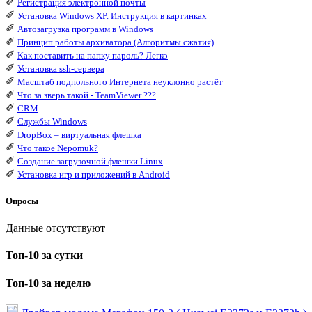
✐
Регистрация электронной почты
✐
Установка Windows XP. Инструкция в картинках
✐
Автозагрузка программ в Windows
✐
Принцип работы архиватора (Алгоритмы сжатия)
✐
Как поставить на папку пароль? Легко
✐
Установка ssh-сервера
✐
Масштаб подпольного Интернета неуклонно растёт
✐
Что за зверь такой - TeamViewer ???
✐
CRM
✐
Службы Windows
✐
DropBox – виртуальная флешка
✐
Что такое Nepomuk?
✐
Создание загрузочной флешки Linux
✐
Установка игр и приложений в Android
Опросы
Данные отсутствуют
Топ-10 за сутки
Топ-10 за неделю