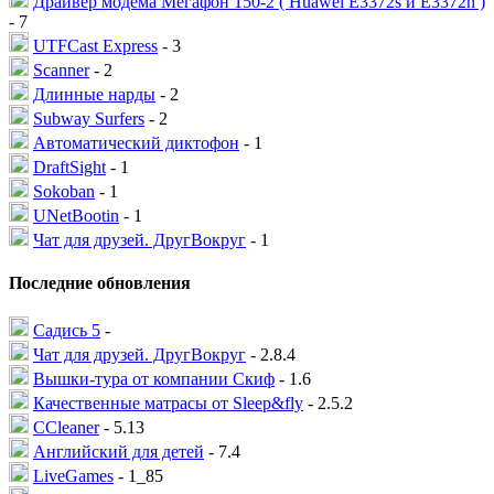
Драйвер модема Мегафон 150-2 ( Huawei E3372s и E3372h )
- 7
UTFCast Express
- 3
Scanner
- 2
Длинные нарды
- 2
Subway Surfers
- 2
Автоматический диктофон
- 1
DraftSight
- 1
Sokoban
- 1
UNetBootin
- 1
Чат для друзей. ДругВокруг
- 1
Последние обновления
Садись 5
-
Чат для друзей. ДругВокруг
- 2.8.4
Вышки-тура от компании Скиф
- 1.6
Качественные матрасы от Sleep&fly
- 2.5.2
CCleaner
- 5.13
Английский для детей
- 7.4
LiveGames
- 1_85