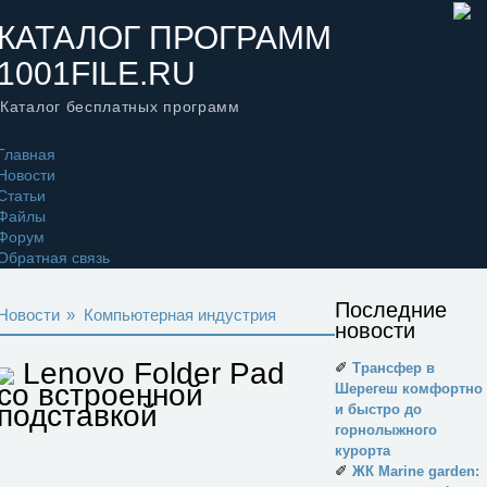
КАТАЛОГ ПРОГРАММ
1001FILE.RU
Каталог бесплатных программ
Главная
Новости
Статьи
Файлы
Форум
Обратная связь
Последние
Новости
»
Компьютерная индустрия
новости
Lenovo Folder Pad
✐
Трансфер в
со встроенной
Шерегеш комфортно
подставкой
и быстро до
горнолыжного
курорта
✐
ЖК Marine garden: