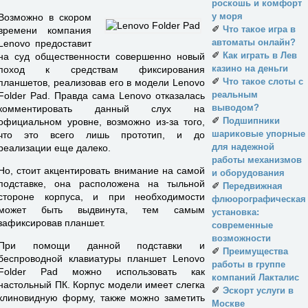
роскошь и комфорт
у моря
Возможно в скором
✐
Что такое игра в
времени компания
автоматы онлайн?
Lenovo предоставит
✐
Как играть в Лев
на суд общественности совершенно новый
казино на деньги
поход к средствам фиксирования
✐
Что такое слоты с
планшетов, реализовав его в модели Lenovo
реальным
Folder Pad. Правда сама Lenovo отказалась
выводом?
комментировать данный слух на
✐
Подшипники
официальном уровне, возможно из-за того,
шариковые упорные
что это всего лишь прототип, и до
для надежной
реализации еще далеко.
работы механизмов
Но, стоит акцентировать внимание на самой
и оборудования
подставке, она расположена на тыльной
✐
Передвижная
стороне корпуса, и при необходимости
флюорографическая
может быть выдвинута, тем самым
установка:
зафиксировав планшет.
современные
возможности
При помощи данной подставки и
✐
Преимущества
беспроводной клавиатуры планшет Lenovo
работы в группе
Folder Pad можно использовать как
компаний Лакталис
настольный ПК. Корпус модели имеет слегка
✐
Эскорт услуги в
клиновидную форму, также можно заметить
Москве