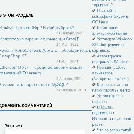
тормозить?
✐
Настройка
В ЭТОМ РАЗДЕЛЕ
микрофона Skype в
ОС Linux.
Макбук Про или Эйр? Какой выбрать?
✐
Регистрация
31 Января, 2023
электронной почты
Межсетевые экраны от компании СгэпIT
✐
Установка Windows
24 Мая, 2022
XP. Инструкция в
Ремонт моноблоков в Алматы - обращайтесь в
картинках
CompShop.KZ
✐
Автозагрузка
21 Мая, 2021
программ в Windows
EthereumMixer — средство анонимизации
✐
Принцип работы
транзакций Ethereum
архиватора
8 Апреля, 2021
(Алгоритмы сжатия)
Как сменить пароль root в MySQL?
✐
Как поставить на
24 Февраля, 2021
папку пароль? Легко
✐
Установка ssh-
сервера
ДОБАВИТЬ КОММЕНТАРИЙ
✐
Масштаб
подпольного
Интернета неуклонно
растёт
Ваше имя
✐
Что за зверь такой