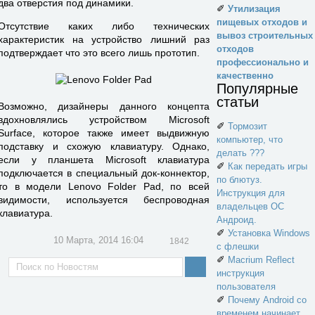
два отверстия под динамики.
✐
Утилизация
пищевых отходов и
Отсутствие каких либо технических
вывоз строительных
характеристик на устройство лишний раз
отходов
подтверждает что это всего лишь прототип.
профессионально и
качественно
Популярные
статьи
Возможно, дизайнеры данного концепта
вдохновлялись устройством Microsoft
✐
Тормозит
Surface, которое также имеет выдвижную
компьютер, что
подставку и схожую клавиатуру. Однако,
делать ???
если у планшета Microsoft клавиатура
✐
Как передать игры
подключается в специальный док-коннектор,
по блютуз.
то в модели Lenovo Folder Pad, по всей
Инструкция для
видимости, используется беспроводная
владельцев ОС
клавиатура.
Андроид.
✐
Установка Windows
10 Марта, 2014 16:04
1842
с флешки
✐
Macrium Reflect
инструкция
пользователя
✐
Почему Android со
временем начинает