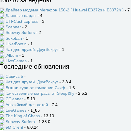
Топ-10 за неделю
Драйвер модема Мегафон 150-2 ( Huawei E3372s и E3372h )
- 7
Длинные нарды
- 4
UTFCast Express
- 3
Scanner
- 2
Subway Surfers
- 2
Sokoban
- 1
UNetBootin
- 1
Чат для друзей. ДругВокруг
- 1
jAlbum
- 1
LiveGames
- 1
Последние обновления
Садись 5
-
Чат для друзей. ДругВокруг
- 2.8.4
Вышки-тура от компании Скиф
- 1.6
Качественные матрасы от Sleep&fly
- 2.5.2
CCleaner
- 5.13
Английский для детей
- 7.4
LiveGames
- 1_85
The King of Chess
- 13.10
Subway Surfers
- 1.35.0
eM Client
- 6.0.24