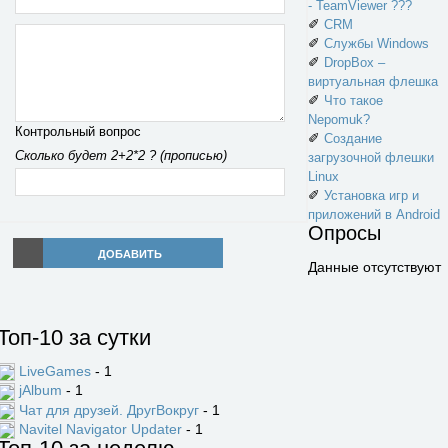
- TeamViewer ???
✐
CRM
✐
Службы Windows
✐
DropBox –
виртуальная флешка
✐
Что такое
Nepomuk?
Контрольный вопрос
✐
Создание
Сколько будет 2+2*2 ? (прописью)
загрузочной флешки
Linux
✐
Установка игр и
приложений в Android
Опросы
ДОБАВИТЬ
Данные отсутствуют
Топ-10 за сутки
LiveGames
- 1
jAlbum
- 1
Чат для друзей. ДругВокруг
- 1
Navitel Navigator Updater
- 1