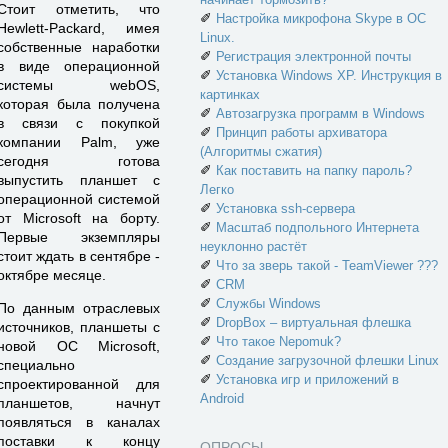
Стоит отметить, что
✐
Настройка микрофона Skype в ОС
Hewlett-Packard, имея
Linux.
собственные наработки
✐
Регистрация электронной почты
в виде операционной
✐
Установка Windows XP. Инструкция в
системы webOS,
картинках
которая была получена
✐
Автозагрузка программ в Windows
в связи с покупкой
✐
Принцип работы архиватора
компании Palm, уже
(Алгоритмы сжатия)
сегодня готова
✐
Как поставить на папку пароль?
выпустить планшет с
Легко
операционной системой
✐
Установка ssh-сервера
от Microsoft на борту.
✐
Масштаб подпольного Интернета
Первые экземпляры
неуклонно растёт
стоит ждать в сентябре -
✐
Что за зверь такой - TeamViewer ???
октябре месяце.
✐
CRM
✐
Службы Windows
По данным отраслевых
✐
DropBox – виртуальная флешка
источников, планшеты с
✐
Что такое Nepomuk?
новой ОС Microsoft,
✐
Создание загрузочной флешки Linux
специально
✐
Установка игр и приложений в
спроектированной для
Android
планшетов, начнут
появляться в каналах
поставки к концу
ОПРОСЫ