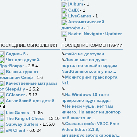
jAlbum
- 1
CallX
- 1
LiveGames
- 1
Автоматический
диктофон
- 1
Navitel Navigator Updater
- 1
ПОСЛЕДНИЕ ОБНОВЛЕНИЯ
ПОСЛЕДНИЕ КОММЕНТАРИИ
Садись 5
-
✎
файл не доступен
✎
Лично мне по душе
Чат для друзей.
портал по онлайн нардам
ДругВокруг
- 2.8.4
NardGammon.com у них...
Вышки-тура от
✎
Мониторинг транспорта
компании Скиф
- 1.6
№1
Качественные матрасы
✎
от Sleep&fly
- 2.5.2
✎
На Windows 10 тоже
CCleaner
- 5.13
прекрасно идут нарды
Английский для детей
-
✎
Не неси чушь, нет там
7.4
ничего. Ни аваст ни доктор
LiveGames
- 1_85
вэб ничего не...
The King of Chess
- 13.10
✎
Скачала файл VSDC Free
Subway Surfers
- 1.35.0
Video Editor 2.1.9,
eM Client
- 6.0.24
антивирус заблокировал...