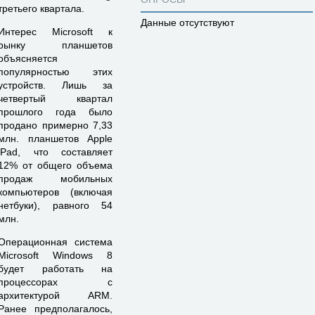
третьего квартала.
Данные отсутствуют
Интерес Microsoft к
рынку планшетов
объясняется
популярностью этих
устройств. Лишь за
четвертый квартал
прошлого года было
продано примерно 7,33
млн. планшетов Apple
iPad, что составляет
12% от общего объема
продаж мобильных
компьютеров (включая
нетбуки), равного 54
млн.
Операционная система
Microsoft Windows 8
будет работать на
процессорах с
архитектурой ARM.
Ранее предполагалось,