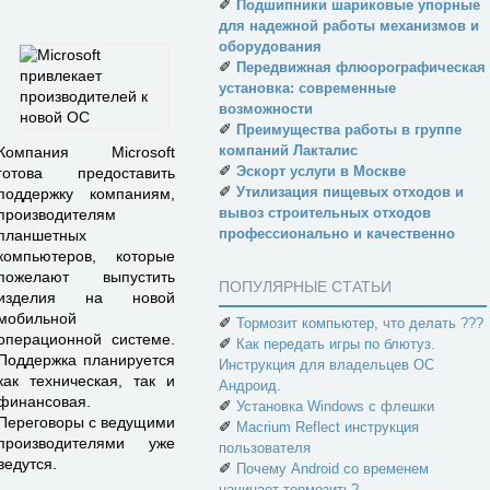
✐
Подшипники шариковые упорные
для надежной работы механизмов и
оборудования
✐
Передвижная флюорографическая
установка: современные
возможности
✐
Преимущества работы в группе
компаний Лакталис
Компания Microsoft
✐
Эскорт услуги в Москве
готова предоставить
✐
Утилизация пищевых отходов и
поддержку компаниям,
вывоз строительных отходов
производителям
профессионально и качественно
планшетных
компьютеров, которые
пожелают выпустить
ПОПУЛЯРНЫЕ СТАТЬИ
изделия на новой
мобильной
✐
Тормозит компьютер, что делать ???
операционной системе.
✐
Как передать игры по блютуз.
Поддержка планируется
Инструкция для владельцев ОС
как техническая, так и
Андроид.
финансовая.
✐
Установка Windows с флешки
Переговоры с ведущими
✐
Macrium Reflect инструкция
производителями уже
пользователя
ведутся.
✐
Почему Android со временем
начинает тормозить?