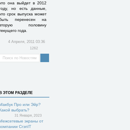
что она выйдет в 2012
году, но есть данные,
что срок выпуска может
быть перенесен на
вторую половину
текущего года.
4 Апреля, 2011 03:36
1262
В ЭТОМ РАЗДЕЛЕ
Макбук Про или Эйр?
Какой выбрать?
31 Января, 2023
Межсетевые экраны от
компании СгэпIT