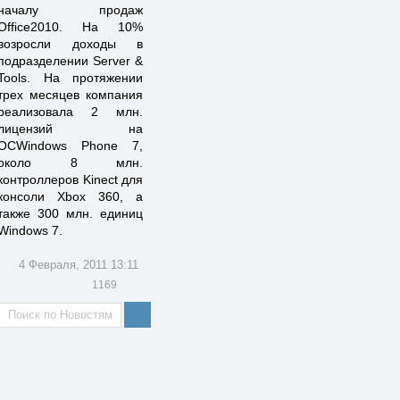
началу продаж
Office2010. На 10%
возросли доходы в
подразделении Server &
Tools. На протяжении
трех месяцев компания
реализовала 2 млн.
лицензий на
ОСWindows Phone 7,
около 8 млн.
контроллеров Kinect для
консоли Xbox 360, а
также 300 млн. единиц
Windows 7.
4 Февраля, 2011 13:11
1169