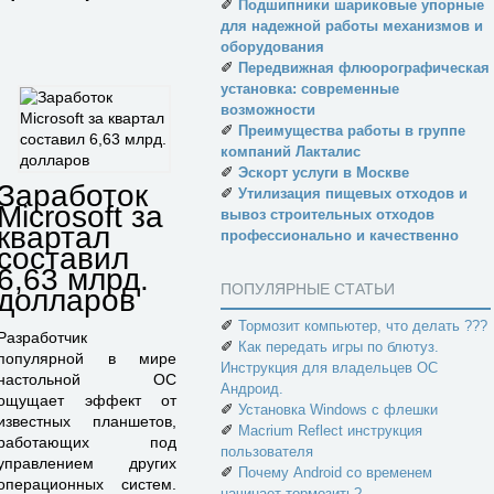
✐
Подшипники шариковые упорные
для надежной работы механизмов и
оборудования
✐
Передвижная флюорографическая
установка: современные
возможности
✐
Преимущества работы в группе
компаний Лакталис
✐
Эскорт услуги в Москве
Заработок
✐
Утилизация пищевых отходов и
Microsoft за
вывоз строительных отходов
квартал
профессионально и качественно
составил
6,63 млрд.
ПОПУЛЯРНЫЕ СТАТЬИ
долларов
✐
Тормозит компьютер, что делать ???
Разработчик
✐
Как передать игры по блютуз.
популярной в мире
Инструкция для владельцев ОС
настольной ОС
Андроид.
ощущает эффект от
✐
Установка Windows с флешки
известных планшетов,
✐
Macrium Reflect инструкция
работающих под
пользователя
управлением других
✐
Почему Android со временем
операционных систем.
начинает тормозить?