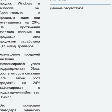
продаж Windows и
Windows Live.
Данные отсутствуют
Сравнительно с
прошлым годом они
уменьшились на 29%.
На протяжении
квартала копания на
продажах этих
продуктов заработала
5,05 млрд. долларов.
Уменьшение продажей
частично
компенсировал успех
подразделения Xbox,
рост в котором составил
55%. Также рост
продажей на 24%
зафиксирован в
подразделенииBusiness
Division.
Это произошло
благодаря удачному