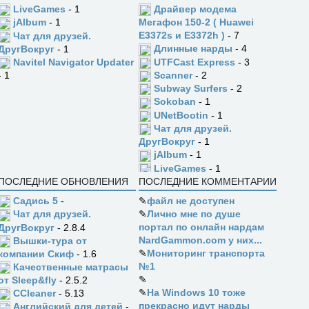
LiveGames
- 1
Драйвер модема
jAlbum
- 1
Мегафон 150-2 ( Huawei
E3372s и E3372h )
- 7
Чат для друзей.
Длинные нарды
- 4
ДругВокруг
- 1
UTFCast Express
- 3
Navitel Navigator Updater
Scanner
- 2
- 1
Subway Surfers
- 2
Sokoban
- 1
UNetBootin
- 1
Чат для друзей.
ДругВокруг
- 1
jAlbum
- 1
LiveGames
- 1
ПОСЛЕДНИЕ ОБНОВЛЕНИЯ
ПОСЛЕДНИЕ КОММЕНТАРИИ
Садись 5
-
✎
файл не доступен
✎
Лично мне по душе
Чат для друзей.
портал по онлайн нардам
ДругВокруг
- 2.8.4
NardGammon.com у них...
Вышки-тура от
✎
Мониторинг транспорта
компании Скиф
- 1.6
№1
Качественные матрасы
✎
от Sleep&fly
- 2.5.2
✎
На Windows 10 тоже
CCleaner
- 5.13
прекрасно идут нарды
Английский для детей
-