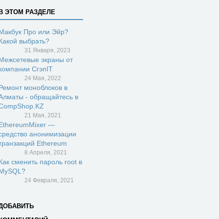
В ЭТОМ РАЗДЕЛЕ
Макбук Про или Эйр?
Какой выбрать?
31 Января, 2023
Межсетевые экраны от
компании СгэпIT
24 Мая, 2022
Ремонт моноблоков в
Алматы - обращайтесь в
CompShop.KZ
21 Мая, 2021
EthereumMixer —
средство анонимизации
транзакций Ethereum
8 Апреля, 2021
Как сменить пароль root в
MySQL?
24 Февраля, 2021
ДОБАВИТЬ