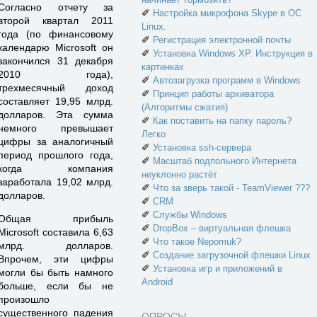
Согласно отчету за
✐
Настройка микрофона Skype в ОС
второй квартал 2011
Linux.
года (по финансовому
✐
Регистрация электронной почты
календарю Microsoft он
✐
Установка Windows XP. Инструкция в
закончился 31 декабря
картинках
2010 года),
✐
Автозагрузка программ в Windows
трехмесячный доход
✐
Принцип работы архиватора
составляет 19,95 млрд.
(Алгоритмы сжатия)
долларов. Эта сумма
✐
Как поставить на папку пароль?
немного превышает
Легко
цифры за аналогичный
✐
Установка ssh-сервера
период прошлого года,
✐
Масштаб подпольного Интернета
когда компания
неуклонно растёт
заработала 19,02 млрд.
✐
Что за зверь такой - TeamViewer ???
долларов.
✐
CRM
✐
Службы Windows
Общая прибыль
✐
DropBox – виртуальная флешка
Microsoft составила 6,63
✐
Что такое Nepomuk?
млрд. долларов.
✐
Создание загрузочной флешки Linux
Впрочем, эти цифры
✐
Установка игр и приложений в
могли бы быть намного
Android
больше, если бы не
произошло
существенного падения
ОПРОСЫ