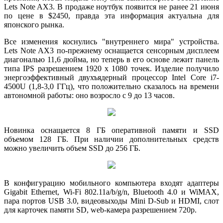
Lets Note AX3. В продаже ноутбук появится не ранее 21 июня
по цене в $2450, правда эта информация актуальна для
японского рынка.
Все изменения коснулись "внутреннего мира" устройства.
Lets Note AX3 по-прежнему оснащается сенсорным дисплеем
диагональю 11,6 дюйма, но теперь в его основе лежит панель
типа IPS разрешением 1920 х 1080 точек. Изделие получило
энергоэффективный двухъядерный процессор Intel Core i7-
4500U (1,8-3,0 ГГц), что положительно сказалось на времени
автономной работы: оно возросло с 9 до 13 часов.
Новинка оснащается 8 ГБ оперативной памяти и SSD
объемом 128 ГБ. При наличии дополнительных средств
можно увеличить объем SSD до 256 ГБ.
В конфигурацию мобильного компьютера входят адаптеры
Gigabit Ethernet, Wi-Fi 802.11a/b/g/n, Bluetooth 4.0 и WiMAX,
пара портов USB 3.0, видеовыходы Mini D-Sub и HDMI, слот
для карточек памяти SD, web-камера разрешением 720p.