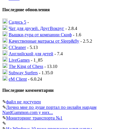
Последние обновления
Садись 5
-
Чат для друзей. ДругВокруг
- 2.8.4
Вышки-тура от компании Скиф
- 1.6
Качественные матрасы от Sleep&fly
- 2.5.2
CCleaner
- 5.13
Английский для детей
- 7.4
LiveGames
- 1_85
The King of Chess
- 13.10
Subway Surfers
- 1.35.0
eM Client
- 6.0.24
Последние комментарии
✎
файл не доступен
✎
Лично мне по душе портал по онлайн нардам
NardGammon.com у них...
✎
Мониторинг транспорта №1
✎
✎
На Windows 10 тоже прекрасно идут нарды