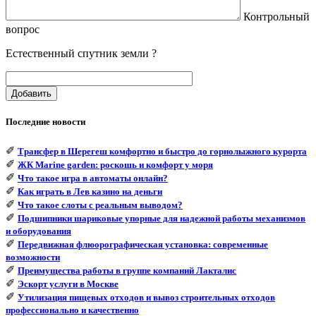
Контрольный
вопрос
Естественный спутник земли ?
Добавить
Последние новости
✐
Трансфер в Шерегеш комфортно и быстро до горнолыжного курорта
✐
ЖК Marine garden: роскошь и комфорт у моря
✐
Что такое игра в автоматы онлайн?
✐
Как играть в Лев казино на деньги
✐
Что такое слоты с реальным выводом?
✐
Подшипники шариковые упорные для надежной работы механизмов
и оборудования
✐
Передвижная флюорографическая установка: современные
возможности
✐
Преимущества работы в группе компаний Лакталис
✐
Эскорт услуги в Москве
✐
Утилизация пищевых отходов и вывоз строительных отходов
профессионально и качественно