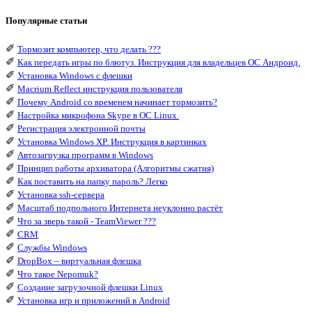
Популярные статьи
✐
Тормозит компьютер, что делать ???
✐
Как передать игры по блютуз. Инструкция для владельцев ОС Андроид.
✐
Установка Windows с флешки
✐
Macrium Reflect инструкция пользователя
✐
Почему Android со временем начинает тормозить?
✐
Настройка микрофона Skype в ОС Linux.
✐
Регистрация электронной почты
✐
Установка Windows XP. Инструкция в картинках
✐
Автозагрузка программ в Windows
✐
Принцип работы архиватора (Алгоритмы сжатия)
✐
Как поставить на папку пароль? Легко
✐
Установка ssh-сервера
✐
Масштаб подпольного Интернета неуклонно растёт
✐
Что за зверь такой - TeamViewer ???
✐
CRM
✐
Службы Windows
✐
DropBox – виртуальная флешка
✐
Что такое Nepomuk?
✐
Создание загрузочной флешки Linux
✐
Установка игр и приложений в Android