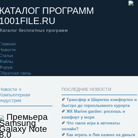
КАТАЛОГ ПРОГРАММ
1001FILE.RU
Каталог бесплатных программ
Главная
Новости
Статьи
Файлы
Форум
Обратная связь
Новости
»
ПОСЛЕДНИЕ НОВОСТИ
Компьютерная
✐
Трансфер в Шерегеш комфортно и
индустрия
быстро до горнолыжного курорта
✐
ЖК Marine garden: роскошь и
Премьера
комфорт у моря
Samsung
✐
Что такое игра в автоматы
Galaxy Note
онлайн?
8.0
✐
Как играть в Лев казино на деньги