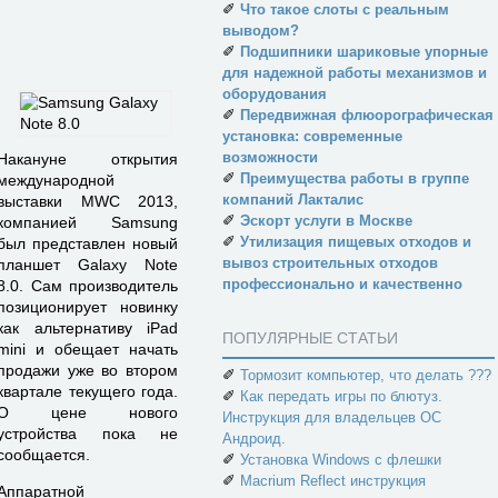
✐
Что такое слоты с реальным
выводом?
✐
Подшипники шариковые упорные
для надежной работы механизмов и
оборудования
✐
Передвижная флюорографическая
установка: современные
возможности
Накануне открытия
✐
Преимущества работы в группе
международной
компаний Лакталис
выставки MWC 2013,
✐
Эскорт услуги в Москве
компанией Samsung
✐
Утилизация пищевых отходов и
был представлен новый
вывоз строительных отходов
планшет Galaxy Note
профессионально и качественно
8.0. Сам производитель
позиционирует новинку
как альтернативу iPad
ПОПУЛЯРНЫЕ СТАТЬИ
mini и обещает начать
продажи уже во втором
✐
Тормозит компьютер, что делать ???
квартале текущего года.
✐
Как передать игры по блютуз.
О цене нового
Инструкция для владельцев ОС
устройства пока не
Андроид.
сообщается.
✐
Установка Windows с флешки
✐
Macrium Reflect инструкция
Аппаратной