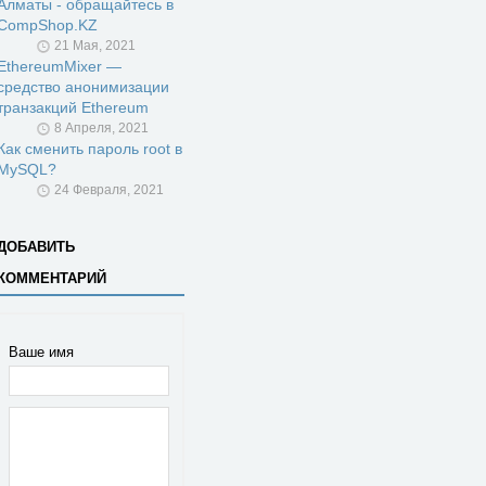
Алматы - обращайтесь в
CompShop.KZ
21 Мая, 2021
EthereumMixer —
средство анонимизации
транзакций Ethereum
8 Апреля, 2021
Как сменить пароль root в
MySQL?
24 Февраля, 2021
ДОБАВИТЬ
КОММЕНТАРИЙ
Ваше имя