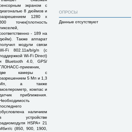
сенсорным экраном с
диагональю 8 дюймов и
ОПРОСЫ
разрешением 1280 х
Данные отсутствуют
800 точек(плотность
пикселей,
соответственно - 189 на
дюйм). Также аппарат
получил модули связи
Wi-Fi 802.11a/b/g/n (с
поддержкой Wi-Fi Direct)
и Bluetooth 4.0, GPS/
ГЛОНАСС-приемник,
две камеры с
разрешением 5 Мп и 1,3
Мп, а также
акселерометр, компас и
датчик приближения.
Необходимость
последнего
обусловлена наличием
в устройстве
радиомодуля HSPA+ 21
Мбит/с (850, 900, 1900,