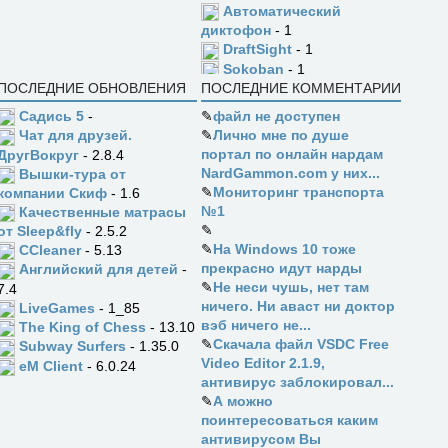
Автоматический
диктофон
- 1
DraftSight
- 1
Sokoban
- 1
ПОСЛЕДНИЕ ОБНОВЛЕНИЯ
ПОСЛЕДНИЕ КОММЕНТАРИИ
Садись 5
-
✎
файл не доступен
✎
Лично мне по душе
Чат для друзей.
портал по онлайн нардам
ДругВокруг
- 2.8.4
NardGammon.com у них...
Вышки-тура от
✎
Мониторинг транспорта
компании Скиф
- 1.6
№1
Качественные матрасы
✎
от Sleep&fly
- 2.5.2
✎
На Windows 10 тоже
CCleaner
- 5.13
прекрасно идут нарды
Английский для детей
-
✎
Не неси чушь, нет там
7.4
ничего. Ни аваст ни доктор
LiveGames
- 1_85
вэб ничего не...
The King of Chess
- 13.10
✎
Скачала файл VSDC Free
Subway Surfers
- 1.35.0
Video Editor 2.1.9,
eM Client
- 6.0.24
антивирус заблокировал...
✎
А можно
поинтересоваться каким
антивирусом Вы