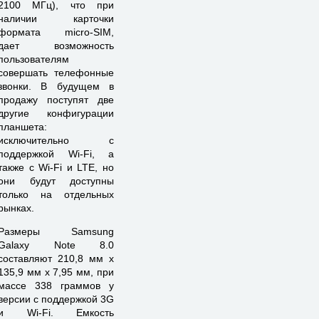
2100 МГц), что при
наличии карточки
формата micro-SIM,
дает возможность
пользователям
совершать телефонные
звонки. В будущем в
продажу поступят две
другие конфигурации
планшета:
исключительно с
поддержкой Wi-Fi, а
также с Wi-Fi и LTE, но
они будут доступны
только на отдельных
рынках.
Размеры Samsung
Galaxy Note 8.0
составляют 210,8 мм x
135,9 мм x 7,95 мм, при
массе 338 граммов у
версии с поддержкой 3G
и Wi-Fi. Емкость