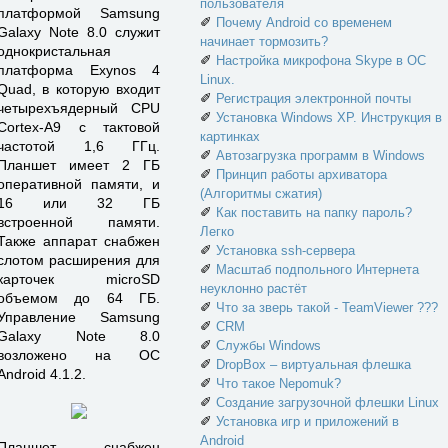
пользователя
платформой Samsung
✐
Почему Android со временем
Galaxy Note 8.0 служит
начинает тормозить?
однокристальная
✐
Настройка микрофона Skype в ОС
платформа Exynos 4
Linux.
Quad, в которую входит
✐
Регистрация электронной почты
четырехъядерный CPU
✐
Установка Windows XP. Инструкция в
Cortex-A9 с тактовой
картинках
частотой 1,6 ГГц.
✐
Автозагрузка программ в Windows
Планшет имеет 2 ГБ
✐
Принцип работы архиватора
оперативной памяти, и
(Алгоритмы сжатия)
16 или 32 ГБ
✐
Как поставить на папку пароль?
встроенной памяти.
Легко
Также аппарат снабжен
✐
Установка ssh-сервера
слотом расширения для
✐
Масштаб подпольного Интернета
карточек microSD
неуклонно растёт
объемом до 64 ГБ.
✐
Что за зверь такой - TeamViewer ???
Управление Samsung
✐
CRM
Galaxy Note 8.0
✐
Службы Windows
возложено на ОС
✐
DropBox – виртуальная флешка
Android 4.1.2.
✐
Что такое Nepomuk?
✐
Создание загрузочной флешки Linux
✐
Установка игр и приложений в
Android
Планшет снабжен