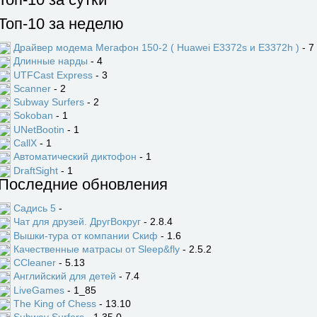
Топ-10 за неделю
Драйвер модема Мегафон 150-2 ( Huawei E3372s и E3372h )
- 7
Длинные нарды
- 4
UTFCast Express
- 3
Scanner
- 2
Subway Surfers
- 2
Sokoban
- 1
UNetBootin
- 1
CallX
- 1
Автоматический диктофон
- 1
DraftSight
- 1
Последние обновления
Садись 5
-
Чат для друзей. ДругВокруг
- 2.8.4
Вышки-тура от компании Скиф
- 1.6
Качественные матрасы от Sleep&fly
- 2.5.2
CCleaner
- 5.13
Английский для детей
- 7.4
LiveGames
- 1_85
The King of Chess
- 13.10