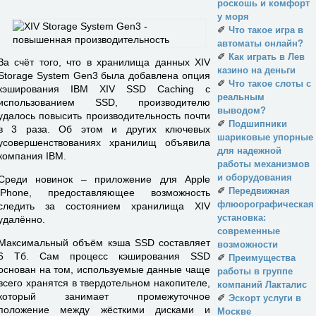
роскошь и комфорт
у моря
✐
Что такое игра в
автоматы онлайн?
✐
Как играть в Лев
За счёт того, что в хранилища данных XIV
казино на деньги
Storage System Gen3 была добавлена опция
✐
Что такое слоты с
кэширования IBM XIV SSD Caching с
реальным
использованием SSD, производителю
выводом?
удалось повысить производительность почти
✐
Подшипники
в 3 раза. Об этом и других ключевых
шариковые упорные
усовершенствованиях хранилищ объявила
для надежной
компания IBM.
работы механизмов
и оборудования
Среди новинок – приложение для Apple
✐
Передвижная
iPhone, предоставляющее возможность
флюорографическая
следить за состоянием хранилища XIV
установка:
удалённо.
современные
Максимальный объём кэша SSD составляет
возможности
6 Тб. Сам процесс кэширования SSD
✐
Преимущества
основан на том, используемые данные чаще
работы в группе
всего хранятся в твердотельном накопителе,
компаний Лакталис
который занимает промежуточное
✐
Эскорт услуги в
положение между жёсткими дисками и
Москве