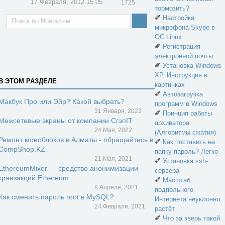
17 Февраля, 2012 15:05
1725
тормозить?
✐
Настройка
микрофона Skype в
ОС Linux.
✐
Регистрация
электронной почты
✐
Установка Windows
XP. Инструкция в
В ЭТОМ РАЗДЕЛЕ
картинках
✐
Автозагрузка
Макбук Про или Эйр? Какой выбрать?
программ в Windows
31 Января, 2023
✐
Принцип работы
Межсетевые экраны от компании СгэпIT
архиватора
24 Мая, 2022
(Алгоритмы сжатия)
Ремонт моноблоков в Алматы - обращайтесь в
✐
Как поставить на
CompShop.KZ
папку пароль? Легко
21 Мая, 2021
✐
Установка ssh-
EthereumMixer — средство анонимизации
сервера
транзакций Ethereum
✐
Масштаб
8 Апреля, 2021
подпольного
Как сменить пароль root в MySQL?
Интернета неуклонно
24 Февраля, 2021
растёт
✐
Что за зверь такой