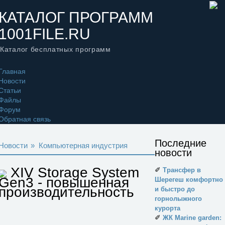
КАТАЛОГ ПРОГРАММ
1001FILE.RU
Каталог бесплатных программ
Главная
Новости
Статьи
Файлы
Форум
Обратная связь
Последние
Новости
»
Компьютерная индустрия
новости
XIV Storage System
✐
Трансфер в
Gen3 - повышенная
Шерегеш комфортно
производительность
и быстро до
горнолыжного
курорта
✐
ЖК Marine garden: