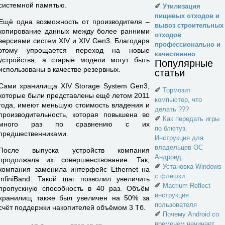
системной памятью.
✐
Утилизация
пищевых отходов и
Ещё одна возможность от производителя –
вывоз строительных
копирование данных между более ранними
отходов
версиями систем XIV и XIV Gen3. Благодаря
профессионально и
этому упрощается переход на новые
качественно
устройства, а старые модели могут быть
Популярные
использованы в качестве резервных.
статьи
Сами хранилища XIV Storage System Gen3,
✐
Тормозит
которые были представлены ещё летом 2011
компьютер, что
года, имеют меньшую стоимость владения и
делать ???
производительность, которая повышена во
✐
Как передать игры
много раз по сравнению с их
по блютуз.
предшественниками.
Инструкция для
владельцев ОС
После выпуска устройств компания
Андроид.
продолжала их совершенствование. Так,
✐
Установка Windows
компания заменила интерфейс Ethernet на
с флешки
InfiniBand. Такой шаг позволил увеличить
✐
Macrium Reflect
пропускную способность в 40 раз. Объём
инструкция
хранилищ также был увеличен на 50% за
пользователя
счёт поддержки накопителей объёмом 3 Тб.
✐
Почему Android со
временем начинает