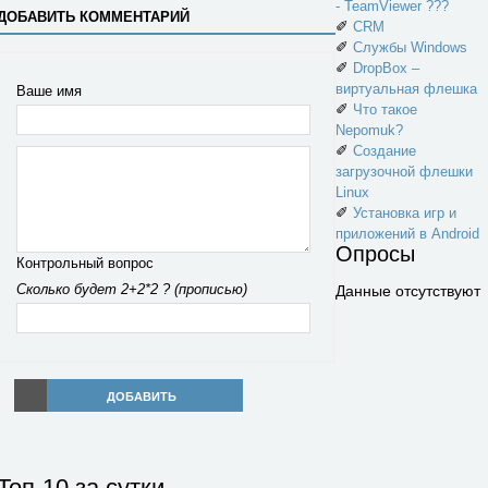
- TeamViewer ???
ДОБАВИТЬ КОММЕНТАРИЙ
✐
CRM
✐
Службы Windows
✐
DropBox –
виртуальная флешка
Ваше имя
✐
Что такое
Nepomuk?
✐
Создание
загрузочной флешки
Linux
✐
Установка игр и
приложений в Android
Опросы
Контрольный вопрос
Сколько будет 2+2*2 ? (прописью)
Данные отсутствуют
ДОБАВИТЬ
Топ-10 за сутки