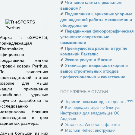
✐
Что такое слоты с реальным
выводом?
✐
Подшипники шариковые упорные
для надежной работы механизмов и
оборудования
✐
Передвижная флюорографическая
установка: современные
Марка Tt eSPORTS,
возможности
принадлежащая
✐
Преимущества работы в группе
Thermaltake,
компаний Лакталис
официально
✐
Эскорт услуги в Москве
представила мягкий
✐
Утилизация пищевых отходов и
игровой коврик Pyrrhus.
вывоз строительных отходов
По заявлению
профессионально и качественно
производителей, в этом
коврике для мыши
нашли применение
ПОПУЛЯРНЫЕ СТАТЬИ
«наиболее удачные
научные разработки по
✐
Тормозит компьютер, что делать ???
исследованию
✐
Как передать игры по блютуз.
материалов». Новинка
Инструкция для владельцев ОС
производится в трех
Андроид.
вариантах размера.
✐
Установка Windows с флешки
✐
Macrium Reflect инструкция
Самый большой из них