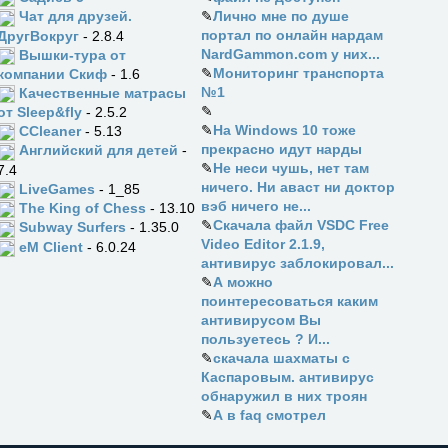
✎
Лично мне по душе
Чат для друзей.
портал по онлайн нардам
ДругВокруг
- 2.8.4
NardGammon.com у них...
Вышки-тура от
✎
Мониторинг транспорта
компании Скиф
- 1.6
№1
Качественные матрасы
✎
от Sleep&fly
- 2.5.2
✎
На Windows 10 тоже
CCleaner
- 5.13
прекрасно идут нарды
Английский для детей
-
✎
Не неси чушь, нет там
7.4
ничего. Ни аваст ни доктор
LiveGames
- 1_85
вэб ничего не...
The King of Chess
- 13.10
✎
Скачала файл VSDC Free
Subway Surfers
- 1.35.0
Video Editor 2.1.9,
eM Client
- 6.0.24
антивирус заблокировал...
✎
А можно
поинтересоваться каким
антивирусом Вы
пользуетесь ? И...
✎
скачала шахматы с
Каспаровым. антивирус
обнаружил в них троян
✎
А в faq смотрел