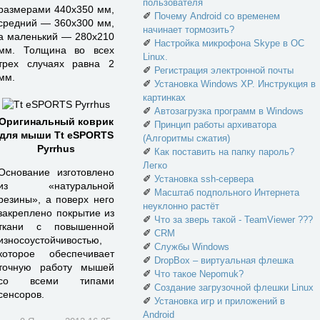
пользователя
размерами 440х350 мм,
✐
Почему Android со временем
средний — 360х300 мм,
начинает тормозить?
а маленький — 280х210
✐
Настройка микрофона Skype в ОС
мм. Толщина во всех
Linux.
трех случаях равна 2
✐
Регистрация электронной почты
мм.
✐
Установка Windows XP. Инструкция в
картинках
✐
Автозагрузка программ в Windows
Оригинальный коврик
✐
Принцип работы архиватора
для мыши Tt eSPORTS
(Алгоритмы сжатия)
Pyrrhus
✐
Как поставить на папку пароль?
Легко
Основание изготовлено
✐
Установка ssh-сервера
из «натуральной
✐
Масштаб подпольного Интернета
резины», а поверх него
неуклонно растёт
закреплено покрытие из
✐
Что за зверь такой - TeamViewer ???
ткани с повышенной
✐
CRM
износоустойчивостью,
✐
Службы Windows
которое обеспечивает
✐
DropBox – виртуальная флешка
точную работу мышей
✐
Что такое Nepomuk?
со всеми типами
✐
Создание загрузочной флешки Linux
сенсоров.
✐
Установка игр и приложений в
Android