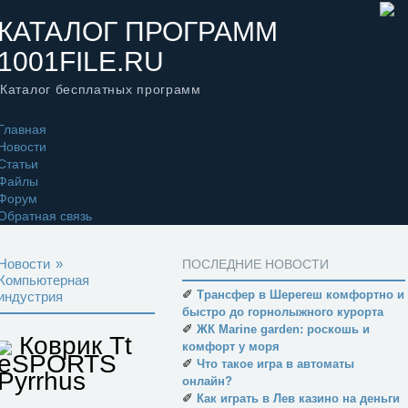
КАТАЛОГ ПРОГРАММ
1001FILE.RU
Каталог бесплатных программ
Главная
Новости
Статьи
Файлы
Форум
Обратная связь
Новости
»
ПОСЛЕДНИЕ НОВОСТИ
Компьютерная
✐
Трансфер в Шерегеш комфортно и
индустрия
быстро до горнолыжного курорта
✐
ЖК Marine garden: роскошь и
Коврик Tt
комфорт у моря
eSPORTS
✐
Что такое игра в автоматы
Pyrrhus
онлайн?
✐
Как играть в Лев казино на деньги