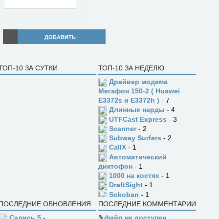
ДОБАВИТЬ
ТОП-10 ЗА СУТКИ
ТОП-10 ЗА НЕДЕЛЮ
Драйвер модема
Мегафон 150-2 ( Huawei
E3372s и E3372h )
- 7
Длинные нарды
- 4
UTFCast Express
- 3
Scanner
- 2
Subway Surfers
- 2
CallX
- 1
Автоматический
диктофон
- 1
1000 на костях
- 1
DraftSight
- 1
Sokoban
- 1
ПОСЛЕДНИЕ ОБНОВЛЕНИЯ
ПОСЛЕДНИЕ КОММЕНТАРИИ
Садись 5
-
✎
файл не доступен