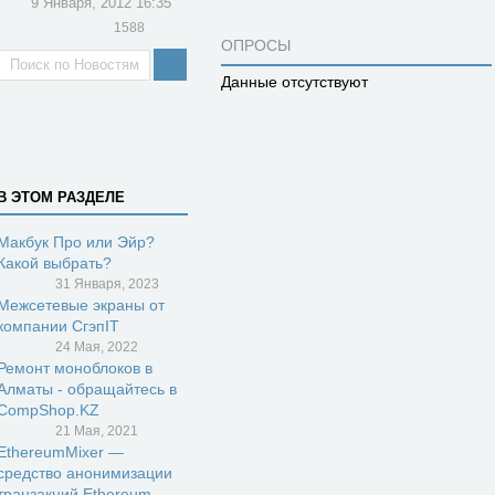
9 Января, 2012 16:35
1588
ОПРОСЫ
Данные отсутствуют
В ЭТОМ РАЗДЕЛЕ
Макбук Про или Эйр?
Какой выбрать?
31 Января, 2023
Межсетевые экраны от
компании СгэпIT
24 Мая, 2022
Ремонт моноблоков в
Алматы - обращайтесь в
CompShop.KZ
21 Мая, 2021
EthereumMixer —
средство анонимизации
транзакций Ethereum