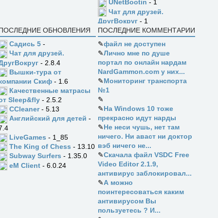
UNetBootin
- 1
Чат для друзей.
ДругВокруг
- 1
ПОСЛЕДНИЕ ОБНОВЛЕНИЯ
ПОСЛЕДНИЕ КОММЕНТАРИИ
Садись 5
-
✎
файл не доступен
✎
Лично мне по душе
Чат для друзей.
портал по онлайн нардам
ДругВокруг
- 2.8.4
NardGammon.com у них...
Вышки-тура от
✎
Мониторинг транспорта
компании Скиф
- 1.6
№1
Качественные матрасы
✎
от Sleep&fly
- 2.5.2
✎
На Windows 10 тоже
CCleaner
- 5.13
прекрасно идут нарды
Английский для детей
-
✎
Не неси чушь, нет там
7.4
ничего. Ни аваст ни доктор
LiveGames
- 1_85
вэб ничего не...
The King of Chess
- 13.10
✎
Скачала файл VSDC Free
Subway Surfers
- 1.35.0
Video Editor 2.1.9,
eM Client
- 6.0.24
антивирус заблокировал...
✎
А можно
поинтересоваться каким
антивирусом Вы
пользуетесь ? И...