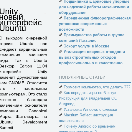
✐
Подшипники шариковые упорные
для надежной работы механизмов и
Unity
оборудования
новый
✐
Передвижная флюорографическая
интерфейс
установка: современные
Ubuntu
возможности
✐
Преимущества работы в группе
С выходом очередной
компаний Лакталис
версии Ubuntu нас
✐
Эскорт услуги в Москве
ожидают кардинальные
✐
Утилизация пищевых отходов и
изменения внешнего
вывоз строительных отходов
вида. Так в Ubuntu
профессионально и качественно
Desktop Edition 11.04
интерфейс Unity
заменит дружественный
ПОПУЛЯРНЫЕ СТАТЬИ
нам GNOME. Относится
✐
Тормозит компьютер, что делать ???
это к настольным
✐
Как передать игры по блютуз.
компьютерам. Это стало
Инструкция для владельцев ОС
известно благодаря
Андроид.
заявлениям основателя
✐
Установка Windows с флешки
компании Canonical
✐
Macrium Reflect инструкция
Марка Шаттлворта на
пользователя
Ubuntu Development
✐
Почему Android со временем
Summit.
начинает тормозить?