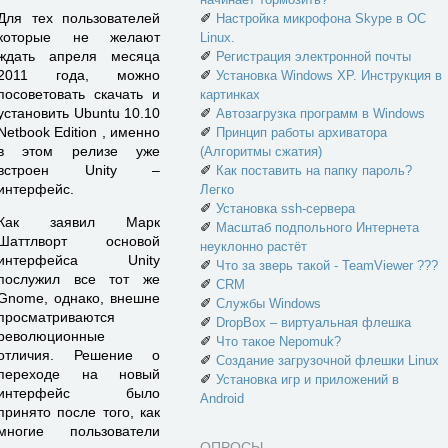
Для тех пользователей
✐
Настройка микрофона Skype в ОС
которые не желают
Linux.
ждать апреля месяца
✐
Регистрация электронной почты
2011 года, можно
✐
Установка Windows XP. Инструкция в
посоветовать скачать и
картинках
установить Ubuntu 10.10
✐
Автозагрузка программ в Windows
Netbook Edition , именно
✐
Принцип работы архиватора
в этом релизе уже
(Алгоритмы сжатия)
встроен Unity –
✐
Как поставить на папку пароль?
интерфейс.
Легко
✐
Установка ssh-сервера
Как заявил Марк
✐
Масштаб подпольного Интернета
Шаттлворт основой
неуклонно растёт
интерфейса Unity
✐
Что за зверь такой - TeamViewer ???
послужил все тот же
✐
CRM
Gnome, однако, внешне
✐
Службы Windows
просматриваются
✐
DropBox – виртуальная флешка
революционные
✐
Что такое Nepomuk?
отличия. Решение о
✐
Создание загрузочной флешки Linux
переходе на новый
✐
Установка игр и приложений в
интерфейс было
Android
принято после того, как
многие пользователи
ОПРОСЫ