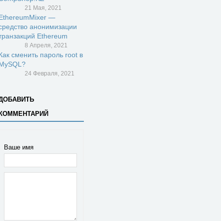
21 Мая, 2021
EthereumMixer —
средство анонимизации
транзакций Ethereum
8 Апреля, 2021
Как сменить пароль root в
MySQL?
24 Февраля, 2021
ДОБАВИТЬ
КОММЕНТАРИЙ
Ваше имя