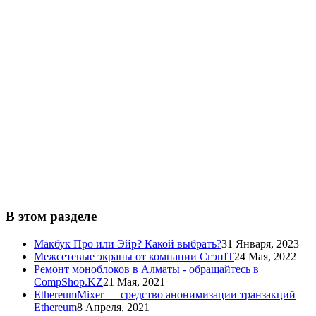
В этом разделе
Макбук Про или Эйр? Какой выбрать?
31 Января, 2023
Межсетевые экраны от компании СгэпIT
24 Мая, 2022
Ремонт моноблоков в Алматы - обращайтесь в
CompShop.KZ
21 Мая, 2021
EthereumMixer — средство анонимизации транзакций
Ethereum
8 Апреля, 2021