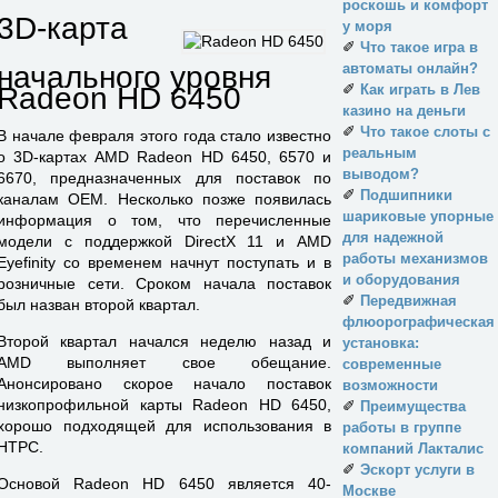
роскошь и комфорт
3D-карта
у моря
✐
Что такое игра в
начального уровня
автоматы онлайн?
✐
Radeon HD 6450
Как играть в Лев
казино на деньги
✐
Что такое слоты с
В начале февраля этого года стало известно
реальным
о 3D-картах AMD Radeon HD 6450, 6570 и
выводом?
6670, предназначенных для поставок по
✐
Подшипники
каналам OEM. Несколько позже появилась
шариковые упорные
информация о том, что перечисленные
для надежной
модели с поддержкой DirectX 11 и AMD
работы механизмов
Eyefinity со временем начнут поступать и в
и оборудования
розничные сети. Сроком начала поставок
✐
Передвижная
был назван второй квартал.
флюорографическая
Второй квартал начался неделю назад и
установка:
AMD выполняет свое обещание.
современные
Анонсировано скорое начало поставок
возможности
низкопрофильной карты Radeon HD 6450,
✐
Преимущества
хорошо подходящей для использования в
работы в группе
HTPC.
компаний Лакталис
✐
Эскорт услуги в
Основой Radeon HD 6450 является 40-
Москве