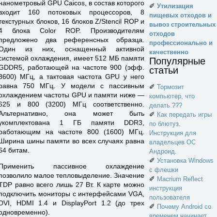
нанометровый GPU Caicos, в состав которого
✐
Утилизация
входит 160 потоковых процессоров, 8
пищевых отходов и
текстурных блоков, 16 блоков Z/Stencil ROP и
вывоз строительных
4 блока Color ROP. Производителям
отходов
предложено два референсных образца.
профессионально и
Один из них, оснащенный активной
качественно
системой охлаждения, имеет 512 МБ памяти
Популярные
GDDR5, работающей на частоте 900 (эфф.
статьи
3600) МГц, а тактовая частота GPU у него
равна 750 МГц. У модели с пассивным
✐
Тормозит
охлаждением частоты GPU и памяти ниже —
компьютер, что
625 и 800 (3200) МГц соответственно.
делать ???
Альтернативно, она может быть
✐
Как передать игры
укомплектована 1 ГБ памяти DDR3,
по блютуз.
работающим на частоте 800 (1600) МГц.
Инструкция для
Ширина шины памяти во всех случаях равна
владельцев ОС
64 битам.
Андроид.
✐
Установка Windows
Применить пассивное охлаждение
с флешки
позволило малое тепловыделение. Значение
✐
Macrium Reflect
TDP равно всего лишь 27 Вт. К карте можно
инструкция
подключить мониторы с интерфейсами VGA,
пользователя
DVI, HDMI 1.4 и DisplayPort 1.2 (до трех
✐
Почему Android со
одновременно).
временем начинает