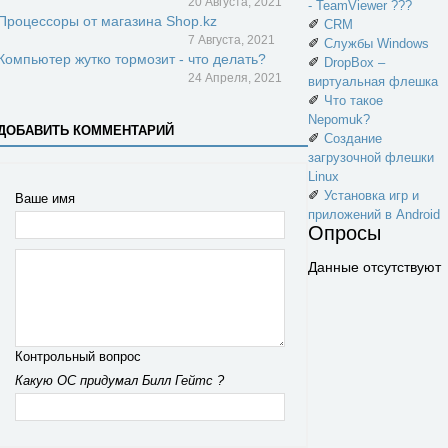
20 Августа, 2021
- TeamViewer ???
Процессоры от магазина Shop.kz
✐
CRM
7 Августа, 2021
✐
Службы Windows
Компьютер жутко тормозит - что делать?
✐
DropBox –
24 Апреля, 2021
виртуальная флешка
✐
Что такое
Nepomuk?
ДОБАВИТЬ КОММЕНТАРИЙ
✐
Создание
загрузочной флешки
Linux
✐
Установка игр и
Ваше имя
приложений в Android
Опросы
Данные отсутствуют
Контрольный вопрос
Какую ОС придумал Билл Гейтс ?