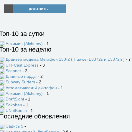
ДОБАВИТЬ
Топ-10 за сутки
Алхимия (Alchemy)
- 1
Топ-10 за неделю
Драйвер модема Мегафон 150-2 ( Huawei E3372s и E3372h )
- 7
UTFCast Express
- 3
Scanner
- 2
Длинные нарды
- 2
Subway Surfers
- 2
Автоматический диктофон
- 1
Алхимия (Alchemy)
- 1
DraftSight
- 1
Sokoban
- 1
UNetBootin
- 1
Последние обновления
Садись 5
-
Чат для друзей. ДругВокруг
- 2.8.4