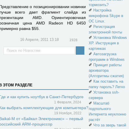
тормозить?
Представление о позиционировании новинки
✐
Настройка
лучше всего дает фрагмент слайда из
микрофона Skype в
презентации AMD. Ориентировочная
ОС Linux.
розничная цена AMD Radeon HD 6450
✐
Регистрация
примерно равна $55.
электронной почты
✐
Установка Windows
16 Апреля, 2011 13:18
1928
XP. Инструкция в
картинках
✐
Автозагрузка
программ в Windows
✐
Принцип работы
архиватора
(Алгоритмы сжатия)
✐
Как поставить на
В ЭТОМ РАЗДЕЛЕ
папку пароль? Легко
✐
Установка ssh-
Где и как купить ноутбук в Санкт-Петербурге
сервера
1 Февраля, 2024
✐
Масштаб
Как выбрать комплектующие для компьютера?
подпольного
19 Ноября, 2022
Интернета неуклонно
Baikal-M от «Байкал Электроникс» – первый
растёт
российский ARM-процессор
✐
Что за зверь такой