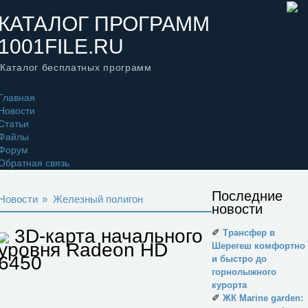
КАТАЛОГ ПРОГРАММ
1001FILE.RU
Каталог бесплатных программ
Главная
Новости
Статьи
Файлы
Форум
Обратная связь
Последние
Новости
»
Железный полигон
новости
3D-карта начального
✐
Трансфер в
уровня Radeon HD
Шерегеш комфортно
6450
и быстро до
горнолыжного
курорта
✐
ЖК Marine garden: