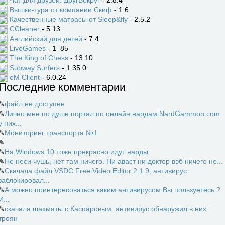
Вышки-тура от компании Скиф
- 1.6
Качественные матрасы от Sleep&fly
- 2.5.2
CCleaner
- 5.13
Английский для детей
- 7.4
LiveGames
- 1_85
The King of Chess
- 13.10
Subway Surfers
- 1.35.0
eM Client
- 6.0.24
Последние комментарии
✎
файл не доступен
✎
Лично мне по душе портал по онлайн нардам NardGammon.com
у них...
✎
Мониторинг транспорта №1
✎
✎
На Windows 10 тоже прекрасно идут нарды
✎
Не неси чушь, нет там ничего. Ни аваст ни доктор вэб ничего не...
✎
Скачала файл VSDC Free Video Editor 2.1.9, антивирус
заблокировал...
✎
А можно поинтересоваться каким антивирусом Вы пользуетесь ?
И...
✎
скачала шахматы с Каспаровым. антивирус обнаружил в них
троян