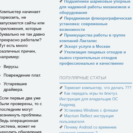
✐
Подшипники шариковые упорные
для надежной работы механизмов и
Компьютер начинает
оборудования
тормозить, не
✐
Передвижная флюорографическая
запускаются сайты или
установка: современные
приложения, которые
возможности
буквально не так давно
✐
Преимущества работы в группе
прекрасно работали?
компаний Лакталис
Тут есть много
✐
Эскорт услуги в Москве
различных причин,
✐
Утилизация пищевых отходов и
например:
вывоз строительных отходов
профессионально и качественно
Вирусы.
Повреждение плат.
ПОПУЛЯРНЫЕ СТАТЬИ
Устаревшие
✐
Тормозит компьютер, что делать ???
драйвера.
✐
Как передать игры по блютуз.
Если первые два уже
Инструкция для владельцев ОС
были проверены, то с
Андроид.
последним могут
✐
Установка Windows с флешки
возникнуть проблемы.
✐
Macrium Reflect инструкция
Ведь операционная
пользователя
система, может не
✐
Почему Android со временем
находить обновления
начинает тормозить?