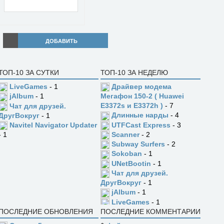
ДОБАВИТЬ
ТОП-10 ЗА СУТКИ
ТОП-10 ЗА НЕДЕЛЮ
LiveGames
- 1
Драйвер модема
jAlbum
- 1
Мегафон 150-2 ( Huawei
E3372s и E3372h )
- 7
Чат для друзей.
Длинные нарды
- 4
ДругВокруг
- 1
UTFCast Express
- 3
Navitel Navigator Updater
Scanner
- 2
- 1
Subway Surfers
- 2
Sokoban
- 1
UNetBootin
- 1
Чат для друзей.
ДругВокруг
- 1
jAlbum
- 1
LiveGames
- 1
ПОСЛЕДНИЕ ОБНОВЛЕНИЯ
ПОСЛЕДНИЕ КОММЕНТАРИИ