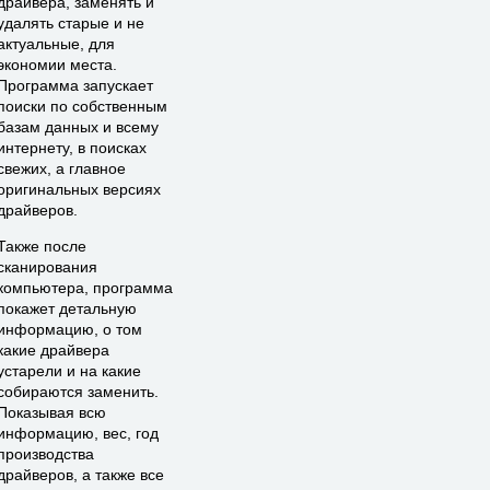
драйвера, заменять и
удалять старые и не
актуальные, для
экономии места.
Программа запускает
поиски по собственным
базам данных и всему
интернету, в поисках
свежих, а главное
оригинальных версиях
драйверов.
Также после
сканирования
компьютера, программа
покажет детальную
информацию, о том
какие драйвера
устарели и на какие
собираются заменить.
Показывая всю
информацию, вес, год
производства
драйверов, а также все