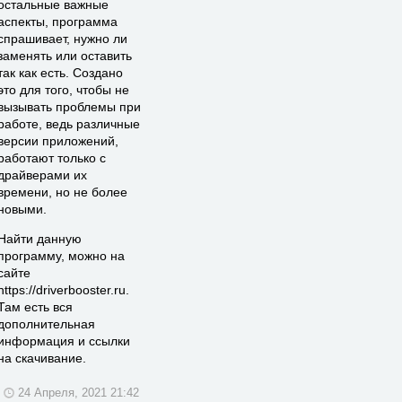
остальные важные
аспекты, программа
спрашивает, нужно ли
заменять или оставить
так как есть. Создано
это для того, чтобы не
вызывать проблемы при
работе, ведь различные
версии приложений,
работают только с
драйверами их
времени, но не более
новыми.
Найти данную
программу, можно на
сайте
https://driverbooster.ru.
Там есть вся
дополнительная
информация и ссылки
на скачивание.
24 Апреля, 2021 21:42