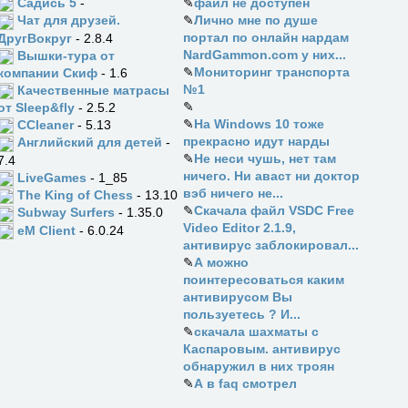
Садись 5
-
✎
файл не доступен
✎
Лично мне по душе
Чат для друзей.
портал по онлайн нардам
ДругВокруг
- 2.8.4
NardGammon.com у них...
Вышки-тура от
✎
Мониторинг транспорта
компании Скиф
- 1.6
№1
Качественные матрасы
✎
от Sleep&fly
- 2.5.2
✎
На Windows 10 тоже
CCleaner
- 5.13
прекрасно идут нарды
Английский для детей
-
✎
Не неси чушь, нет там
7.4
ничего. Ни аваст ни доктор
LiveGames
- 1_85
вэб ничего не...
The King of Chess
- 13.10
✎
Скачала файл VSDC Free
Subway Surfers
- 1.35.0
Video Editor 2.1.9,
eM Client
- 6.0.24
антивирус заблокировал...
✎
А можно
поинтересоваться каким
антивирусом Вы
пользуетесь ? И...
✎
скачала шахматы с
Каспаровым. антивирус
обнаружил в них троян
✎
А в faq смотрел