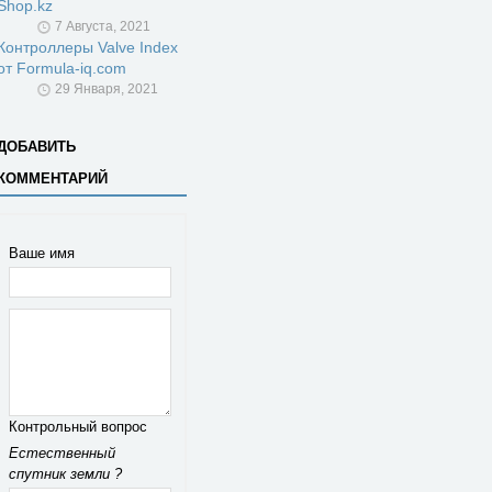
Shop.kz
7 Августа, 2021
Контроллеры Valve Index
от Formula-iq.com
29 Января, 2021
ДОБАВИТЬ
КОММЕНТАРИЙ
Ваше имя
Контрольный вопрос
Естественный
спутник земли ?