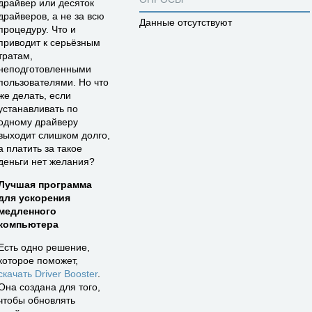
драйвер или десяток
драйверов, а не за всю
Данные отсутствуют
процедуру. Что и
приводит к серьёзным
тратам,
неподготовленными
пользователями. Но что
же делать, если
устанавливать по
одному драйверу
выходит слишком долго,
а платить за такое
деньги нет желания?
Лучшая программа
для ускорения
медленного
компьютера
Есть одно решение,
которое поможет,
скачать Driver Booster
.
Она создана для того,
чтобы обновлять