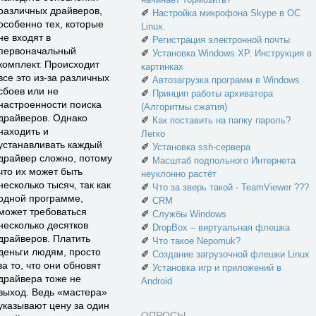
различных драйверов,
✐
Настройка микрофона Skype в ОС
особенно тех, которые
Linux.
не входят в
✐
Регистрация электронной почты
первоначальный
✐
Установка Windows XP. Инструкция в
комплект. Происходит
картинках
все это из-за различных
✐
Автозагрузка программ в Windows
сбоев или не
✐
Принцип работы архиватора
настроенности поиска
(Алгоритмы сжатия)
драйверов. Однако
✐
Как поставить на папку пароль?
находить и
Легко
устанавливать каждый
✐
Установка ssh-сервера
драйвер сложно, потому
✐
Масштаб подпольного Интернета
что их может быть
неуклонно растёт
несколько тысяч, так как
✐
Что за зверь такой - TeamViewer ???
одной программе,
✐
CRM
может требоваться
✐
Службы Windows
несколько десятков
✐
DropBox – виртуальная флешка
драйверов. Платить
✐
Что такое Nepomuk?
деньги людям, просто
✐
Создание загрузочной флешки Linux
за то, что они обновят
✐
Установка игр и приложений в
драйвера тоже не
Android
выход. Ведь «мастера»
указывают цену за один
ОПРОСЫ