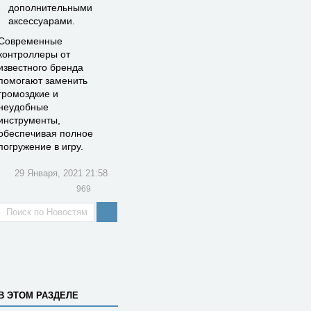
дополнительными
аксессуарами.
Современные
контроллеры от
известного бренда
помогают заменить
громоздкие и
неудобные
инструменты,
обеспечивая полное
погружение в игру.
29 Января, 2021 21:58
969
В ЭТОМ РАЗДЕЛЕ