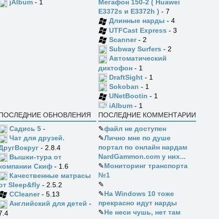
jAlbum
- 1
Мегафон 150-2 ( Huawei
E3372s и E3372h )
- 7
Длинные нарды
- 4
UTFCast Express
- 3
Scanner
- 2
Subway Surfers
- 2
Автоматический
диктофон
- 1
DraftSight
- 1
Sokoban
- 1
UNetBootin
- 1
jAlbum
- 1
ПОСЛЕДНИЕ ОБНОВЛЕНИЯ
ПОСЛЕДНИЕ КОММЕНТАРИИ
Садись 5
-
✎
файл не доступен
✎
Лично мне по душе
Чат для друзей.
портал по онлайн нардам
ДругВокруг
- 2.8.4
NardGammon.com у них...
Вышки-тура от
✎
Мониторинг транспорта
компании Скиф
- 1.6
№1
Качественные матрасы
✎
от Sleep&fly
- 2.5.2
✎
На Windows 10 тоже
CCleaner
- 5.13
прекрасно идут нарды
Английский для детей
-
✎
Не неси чушь, нет там
7.4