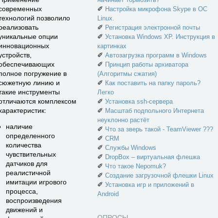
современных
✐
Настройка микрофона Skype в ОС
технологий позволило
Linux.
реализовать
✐
Регистрация электронной почты
уникальные опции
✐
Установка Windows XP. Инструкция в
инновационных
картинках
устройств,
✐
Автозагрузка программ в Windows
обеспечивающих
✐
Принцип работы архиватора
полное погружение в
(Алгоритмы сжатия)
сюжетную линию и
✐
Как поставить на папку пароль?
такие инструменты
Легко
отличаются комплексом
✐
Установка ssh-сервера
характеристик:
✐
Масштаб подпольного Интернета
неуклонно растёт
наличие
✐
Что за зверь такой - TeamViewer ???
определенного
✐
CRM
количества
✐
Службы Windows
чувствительных
✐
DropBox – виртуальная флешка
датчиков для
✐
Что такое Nepomuk?
реалистичной
✐
Создание загрузочной флешки Linux
имитации игрового
✐
Установка игр и приложений в
процесса,
Android
воспроизведения
движений и
ОПРОСЫ