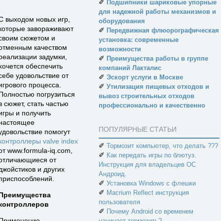
✐
Подшипники шариковые упорные
для надежной работы механизмов и
С выходом новых игр,
оборудования
которые завораживают
✐
Передвижная флюорографическая
своим сюжетом и
установка: современные
отменным качеством
возможности
реализации задумки,
✐
Преимущества работы в группе
хочется обеспечить
компаний Лакталис
себе удовольствие от
✐
Эскорт услуги в Москве
игрового процесса.
✐
Утилизация пищевых отходов и
Полностью погрузиться
вывоз строительных отходов
в сюжет, стать частью
профессионально и качественно
игры и получить
настоящее
ПОПУЛЯРНЫЕ СТАТЬИ
удовольствие помогут
контроллеры valve index
✐
Тормозит компьютер, что делать ???
от www.formula-iq.com,
✐
Как передать игры по блютуз.
отличающиеся от
Инструкция для владельцев ОС
джойстиков и других
Андроид.
приспособлений.
✐
Установка Windows с флешки
✐
Macrium Reflect инструкция
Преимущества
пользователя
контроллеров
✐
Почему Android со временем
Применение
начинает тормозить?