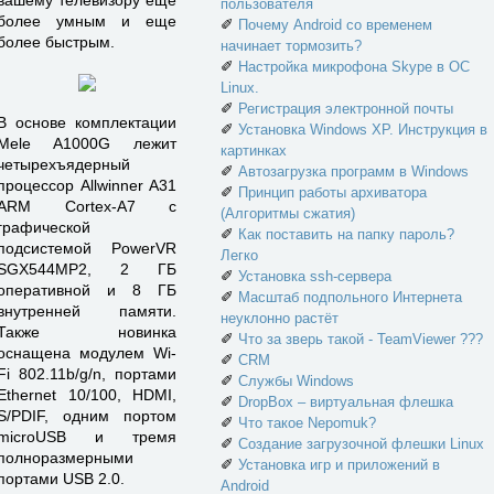
пользователя
более умным и еще
✐
Почему Android со временем
более быстрым.
начинает тормозить?
✐
Настройка микрофона Skype в ОС
Linux.
✐
Регистрация электронной почты
В основе комплектации
✐
Установка Windows XP. Инструкция в
Mele A1000G лежит
картинках
четырехъядерный
✐
Автозагрузка программ в Windows
процессор Allwinner A31
✐
Принцип работы архиватора
ARM Cortex-A7 с
(Алгоритмы сжатия)
графической
✐
Как поставить на папку пароль?
подсистемой PowerVR
Легко
SGX544MP2, 2 ГБ
✐
Установка ssh-сервера
оперативной и 8 ГБ
✐
Масштаб подпольного Интернета
внутренней памяти.
неуклонно растёт
Также новинка
✐
Что за зверь такой - TeamViewer ???
оснащена модулем Wi-
✐
CRM
Fi 802.11b/g/n, портами
✐
Службы Windows
Ethernet 10/100, HDMI,
✐
DropBox – виртуальная флешка
S/PDIF, одним портом
✐
Что такое Nepomuk?
microUSB и тремя
✐
Создание загрузочной флешки Linux
полноразмерными
✐
Установка игр и приложений в
портами USB 2.0.
Android