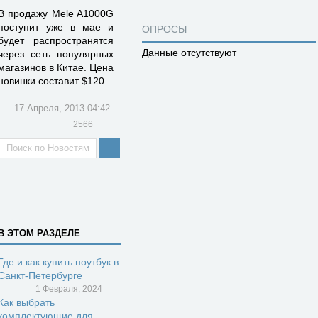
В продажу Mele A1000G
поступит уже в мае и
ОПРОСЫ
будет распространятся
Данные отсутствуют
через сеть популярных
магазинов в Китае. Цена
новинки составит $120.
17 Апреля, 2013 04:42
2566
В ЭТОМ РАЗДЕЛЕ
Где и как купить ноутбук в
Санкт-Петербурге
1 Февраля, 2024
Как выбрать
комплектующие для