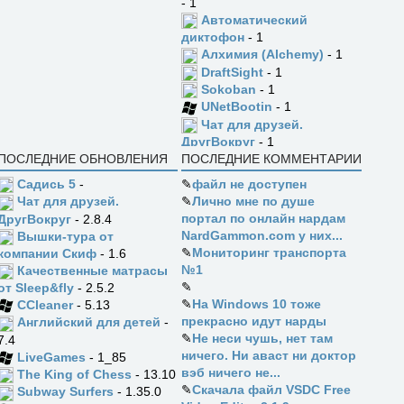
- 1
Автоматический
диктофон
- 1
Алхимия (Alchemy)
- 1
DraftSight
- 1
Sokoban
- 1
UNetBootin
- 1
Чат для друзей.
ДругВокруг
- 1
ПОСЛЕДНИЕ ОБНОВЛЕНИЯ
ПОСЛЕДНИЕ КОММЕНТАРИИ
Садись 5
-
✎
файл не доступен
✎
Лично мне по душе
Чат для друзей.
портал по онлайн нардам
ДругВокруг
- 2.8.4
NardGammon.com у них...
Вышки-тура от
✎
Мониторинг транспорта
компании Скиф
- 1.6
№1
Качественные матрасы
✎
от Sleep&fly
- 2.5.2
✎
На Windows 10 тоже
CCleaner
- 5.13
прекрасно идут нарды
Английский для детей
-
✎
Не неси чушь, нет там
7.4
ничего. Ни аваст ни доктор
LiveGames
- 1_85
вэб ничего не...
The King of Chess
- 13.10
✎
Скачала файл VSDC Free
Subway Surfers
- 1.35.0