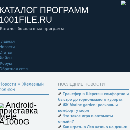
КАТАЛОГ ПРОГРАММ
1001FILE.RU
Каталог бесплатных программ
Главная
Новости
Статьи
Файлы
Форум
Обратная связь
Новости
»
Железный
ПОСЛЕДНИЕ НОВОСТИ
полигон
✐
Трансфер в Шерегеш комфортно и
быстро до горнолыжного курорта
Android-
✐
ЖК Marine garden: роскошь и
приставка
комфорт у моря
Mele
✐
Что такое игра в автоматы
A1000G
онлайн?
✐
Как играть в Лев казино на деньги