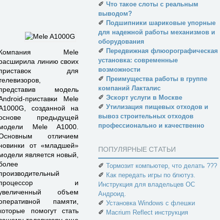
✐
Что такое слоты с реальным
выводом?
✐
Подшипники шариковые упорные
для надежной работы механизмов и
оборудования
✐
Передвижная флюорографическая
Компания Mele
установка: современные
расширила линию своих
возможности
приставок для
✐
Преимущества работы в группе
телевизоров,
компаний Лакталис
представив модель
✐
Эскорт услуги в Москве
Android-приставки Mele
✐
Утилизация пищевых отходов и
A1000G, созданной на
вывоз строительных отходов
основе предыдущей
профессионально и качественно
модели Mele A1000.
Основным отличием
новинки от «младшей»
ПОПУЛЯРНЫЕ СТАТЬИ
модели является новый,
более
✐
Тормозит компьютер, что делать ???
производительный
✐
Как передать игры по блютуз.
процессор и
Инструкция для владельцев ОС
увеличенный объем
Андроид.
оперативной памяти,
✐
Установка Windows с флешки
которые помогут стать
✐
Macrium Reflect инструкция
вашему телевизору еще