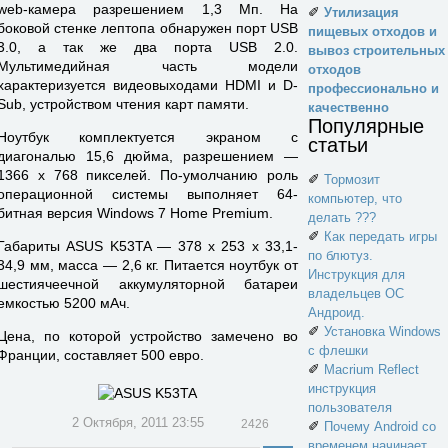
web-камера разрешением 1,3 Мп. На
✐
Утилизация
боковой стенке лептопа обнаружен порт USB
пищевых отходов и
3.0, а так же два порта USB 2.0.
вывоз строительных
Мультимедийная часть модели
отходов
характеризуется видеовыходами HDMI и D-
профессионально и
Sub, устройством чтения карт памяти.
качественно
Популярные
Ноутбук комплектуется экраном с
статьи
диагональю 15,6 дюйма, разрешением —
1366 х 768 пикселей. По-умолчанию роль
✐
Тормозит
операционной системы выполняет 64-
компьютер, что
битная версия Windows 7 Home Premium.
делать ???
✐
Как передать игры
Габариты ASUS K53TA — 378 x 253 x 33,1-
по блютуз.
34,9 мм, масса — 2,6 кг. Питается ноутбук от
Инструкция для
шестиячеечной аккумуляторной батареи
владельцев ОС
емкостью 5200 мАч.
Андроид.
✐
Установка Windows
Цена, по которой устройство замечено во
с флешки
Франции, составляет 500 евро.
✐
Macrium Reflect
инструкция
пользователя
2 Октября, 2011 23:55
2426
✐
Почему Android со
временем начинает