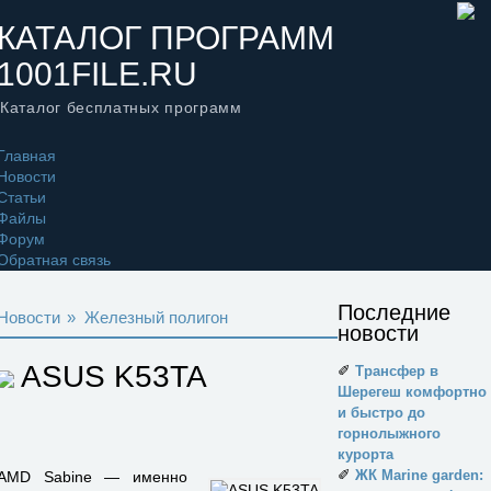
КАТАЛОГ ПРОГРАММ
1001FILE.RU
Каталог бесплатных программ
Главная
Новости
Статьи
Файлы
Форум
Обратная связь
Последние
Новости
»
Железный полигон
новости
ASUS K53TA
✐
Трансфер в
Шерегеш комфортно
и быстро до
горнолыжного
курорта
✐
ЖК Marine garden:
AMD Sabine — именно