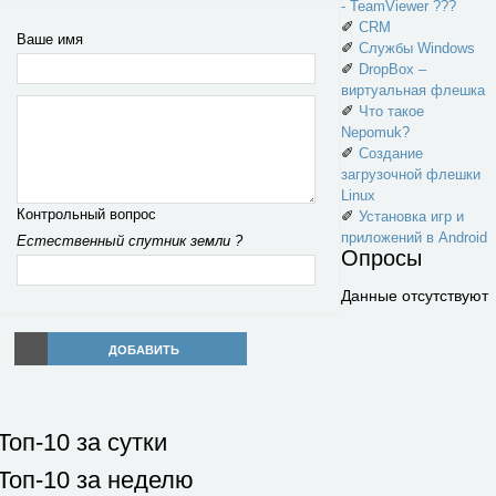
- TeamViewer ???
✐
CRM
Ваше имя
✐
Службы Windows
✐
DropBox –
виртуальная флешка
✐
Что такое
Nepomuk?
✐
Создание
загрузочной флешки
Linux
Контрольный вопрос
✐
Установка игр и
приложений в Android
Естественный спутник земли ?
Опросы
Данные отсутствуют
ДОБАВИТЬ
Топ-10 за сутки
Топ-10 за неделю