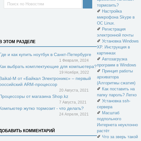
тормозить?
✐
Настройка
микрофона Skype в
ОС Linux.
✐
Регистрация
электронной почты
✐
Установка Windows
В ЭТОМ РАЗДЕЛЕ
XP. Инструкция в
картинках
Где и как купить ноутбук в Санкт-Петербурге
✐
Автозагрузка
1 Февраля, 2024
программ в Windows
Как выбрать комплектующие для компьютера?
✐
Принцип работы
19 Ноября, 2022
архиватора
Baikal-M от «Байкал Электроникс» – первый
(Алгоритмы сжатия)
российский ARM-процессор
✐
Как поставить на
20 Августа, 2021
папку пароль? Легко
Процессоры от магазина Shop.kz
✐
Установка ssh-
7 Августа, 2021
сервера
Компьютер жутко тормозит - что делать?
✐
Масштаб
24 Апреля, 2021
подпольного
Интернета неуклонно
ДОБАВИТЬ КОММЕНТАРИЙ
растёт
✐
Что за зверь такой