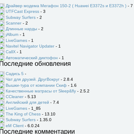
Драйвер модема Мегафон 150-2 ( Huawei E3372s и E3372h )
- 7
UTFCast Express
- 3
Subway Surfers
- 2
Scanner
- 2
Длинные нарды
- 2
jAlbum
- 1
LiveGames
- 1
Navitel Navigator Updater
- 1
CallX
- 1
Автоматический диктофон
- 1
Последние обновления
Садись 5
-
Чат для друзей. ДругВокруг
- 2.8.4
Вышки-тура от компании Скиф
- 1.6
Качественные матрасы от Sleep&fly
- 2.5.2
CCleaner
- 5.13
Английский для детей
- 7.4
LiveGames
- 1_85
The King of Chess
- 13.10
Subway Surfers
- 1.35.0
eM Client
- 6.0.24
Последние комментарии