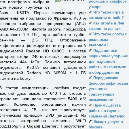
роскошь и комфорт
эта платформа выбрана
у моря
для нового ноутбука от
✐
Что такое игра в
Asus - K53TA. Первые экземпляры уже
автоматы онлайн?
замечены на прилавках во Франции. K53TA
✐
Как играть в Лев
оснащен гибридным процессором (APU)
казино на деньги
AMD A4-3300M. Частота работы процессора
✐
Что такое слоты с
составляет 1,9 ГГц, при работе в турбо-
реальным
режиме — 2,5 ГГц. Отображение
выводом?
информации формируется интегрированной
✐
Подшипники
видеокартой Radeon HD 6480G, в состав
шариковые упорные
которого входит 240 потоковых процессоров
для надежной
частотой 444 МГц. Помимо встроенной
работы механизмов
видеокарты, K53TA оснащен дискретной
и оборудования
видеокартой Radeon HD 6650M с 1 ГБ
✐
Передвижная
памяти на борту.
флюорографическая
В состав комплектации ноутбука входит
установка:
жесткий диск емкостью 640 ГБ, скорость
современные
вращения шпинделя составляет 5400 об/
возможности
мин. Количество оперативной памяти
✐
Преимущества
составляет 4 ГБ, так же присутствует
работы в группе
оптическим приводом DVD (пишущий). Из
компаний Лакталис
сетевых интерфейсов замечены Wi-Fi
✐
Эскорт услуги в
802.11b/g/n и Gigabit Ethernet. Присутствует
Москве