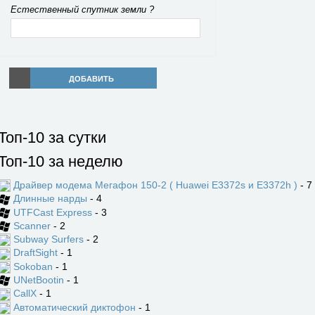
Естественный спутник земли ?
ДОБАВИТЬ
Топ-10 за сутки
Топ-10 за неделю
Драйвер модема Мегафон 150-2 ( Huawei E3372s и E3372h )
- 7
Длинные нарды
- 4
UTFCast Express
- 3
Scanner
- 2
Subway Surfers
- 2
DraftSight
- 1
Sokoban
- 1
UNetBootin
- 1
CallX
- 1
Автоматический диктофон
- 1