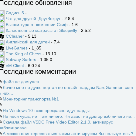
Последние обновления
Садись 5
-
Чат для друзей. ДругВокруг
- 2.8.4
Вышки-тура от компании Скиф
- 1.6
Качественные матрасы от Sleep&fly
- 2.5.2
CCleaner
- 5.13
Английский для детей
- 7.4
LiveGames
- 1_85
The King of Chess
- 13.10
Subway Surfers
- 1.35.0
eM Client
- 6.0.24
Последние комментарии
✎
файл не доступен
✎
Лично мне по душе портал по онлайн нардам NardGammon.com
у них...
✎
Мониторинг транспорта №1
✎
✎
На Windows 10 тоже прекрасно идут нарды
✎
Не неси чушь, нет там ничего. Ни аваст ни доктор вэб ничего не...
✎
Скачала файл VSDC Free Video Editor 2.1.9, антивирус
заблокировал...
✎
А можно поинтересоваться каким антивирусом Вы пользуетесь ?