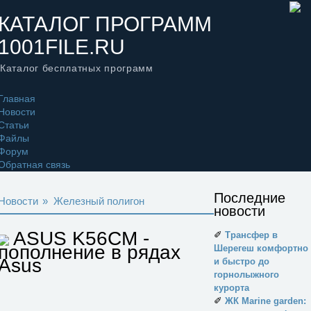
КАТАЛОГ ПРОГРАММ
1001FILE.RU
Каталог бесплатных программ
Главная
Новости
Статьи
Файлы
Форум
Обратная связь
Последние
Новости
»
Железный полигон
новости
ASUS K56CM -
✐
Трансфер в
пополнение в рядах
Шерегеш комфортно
Asus
и быстро до
горнолыжного
курорта
✐
ЖК Marine garden: