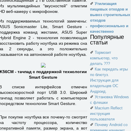
635Mоснащенная 2 ГБ собственной памяти.
✐
Утилизация
Из мультимедийных "вкусностей" отметим
пищевых отходов и
HD веб-камеру с микрофоном.
вывоз строительных
отходов
Из поддерживаемых технологий замечены:
профессионально и
ASUS Sonicmaster Lite, Smart Gesture -
качественно
поддержка команд жестами, ASUS Super
Популярные
Hybrid Engine 2 - технология позволяющая
статьи
восстановить работу ноутбука из режима сна
за 2 секунды, а это положительно
✐
Тормозит
сказывается на автономной работе ноутбука.
компьютер, что
делать ???
✐
Как передать игры
K56CM - тачпад с поддержкой технологии
по блютуз.
Smart Gesture
Инструкция для
владельцев ОС
В списке интерфейсов отмечен
Андроид.
высокоскоростной порт USB 3.0. Широкий
✐
Установка Windows
тачпад позволяет работать с компьютером
с флешки
посредством технологии Smart Gesture.
✐
Macrium Reflect
инструкция
При покупке ноутбука все почему-то смотрят
пользователя
на частоту процессора, количество
✐
Почему Android со
оперативной памяти, размер экрана, а вот
временем начинает