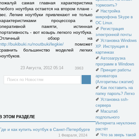
пожалуй самая главная характеристика
тормозить?
любого ноутбука остается на втором плане -
✐
Настройка
вес. Легкие ноутбуки привлекают не только
микрофона Skype в
характеристиками процессора и
ОС Linux.
оперативной памяти, истинная
✐
Регистрация
портативность - вот козырь легкого ноутбука.
электронной почты
Отличный обзор на
✐
Установка Windows
http://bukibuki.ru/noutbuki/legkie/
поможет
XP. Инструкция в
сравнить большинство моделей легких
картинках
ноутбуков.
✐
Автозагрузка
программ в Windows
23 Августа, 2012 05:14
3963
✐
Принцип работы
архиватора
(Алгоритмы сжатия)
✐
Как поставить на
папку пароль? Легко
✐
Установка ssh-
сервера
✐
Масштаб
В ЭТОМ РАЗДЕЛЕ
подпольного
Интернета неуклонно
растёт
Где и как купить ноутбук в Санкт-Петербурге
✐
Что за зверь такой
1 Февраля, 2024