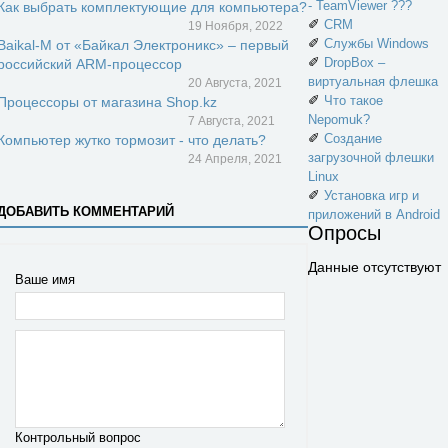
- TeamViewer ???
Как выбрать комплектующие для компьютера?
✐
CRM
19 Ноября, 2022
✐
Службы Windows
Baikal-M от «Байкал Электроникс» – первый
✐
DropBox –
российский ARM-процессор
виртуальная флешка
20 Августа, 2021
✐
Что такое
Процессоры от магазина Shop.kz
Nepomuk?
7 Августа, 2021
✐
Создание
Компьютер жутко тормозит - что делать?
загрузочной флешки
24 Апреля, 2021
Linux
✐
Установка игр и
ДОБАВИТЬ КОММЕНТАРИЙ
приложений в Android
Опросы
Данные отсутствуют
Ваше имя
Контрольный вопрос