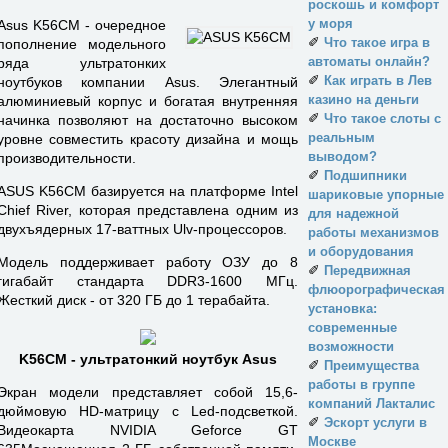
роскошь и комфорт
у моря
Asus K56CM - очередное
✐
Что такое игра в
пополнение модельного
автоматы онлайн?
ряда ультратонких
✐
Как играть в Лев
ноутбуков компании Asus. Элегантный
казино на деньги
алюминиевый корпус и богатая внутренняя
✐
Что такое слоты с
начинка позволяют на достаточно высоком
реальным
уровне совместить красоту дизайна и мощь
выводом?
производительности.
✐
Подшипники
ASUS K56CM базируется на платформе Intel
шариковые упорные
Chief River, которая представлена одним из
для надежной
двухъядерных 17-ваттных Ulv-процессоров.
работы механизмов
и оборудования
Модель поддерживает работу ОЗУ до 8
✐
Передвижная
гигабайт стандарта DDR3-1600 МГц.
флюорографическая
Жесткий диск - от 320 ГБ до 1 терабайта.
установка:
современные
возможности
K56CM - ультратонкий ноутбук Asus
✐
Преимущества
работы в группе
Экран модели представляет собой 15,6-
компаний Лакталис
дюймовую HD-матрицу с Led-подсветкой.
✐
Эскорт услуги в
Видеокарта NVIDIA Geforce GT
Москве