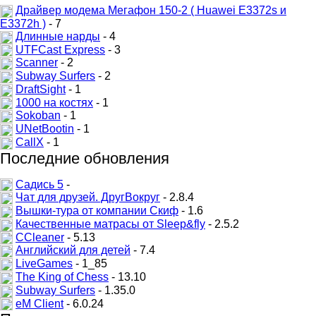
Драйвер модема Мегафон 150-2 ( Huawei E3372s и
E3372h )
- 7
Длинные нарды
- 4
UTFCast Express
- 3
Scanner
- 2
Subway Surfers
- 2
DraftSight
- 1
1000 на костях
- 1
Sokoban
- 1
UNetBootin
- 1
CallX
- 1
Последние обновления
Садись 5
-
Чат для друзей. ДругВокруг
- 2.8.4
Вышки-тура от компании Скиф
- 1.6
Качественные матрасы от Sleep&fly
- 2.5.2
CCleaner
- 5.13
Английский для детей
- 7.4
LiveGames
- 1_85
The King of Chess
- 13.10
Subway Surfers
- 1.35.0
eM Client
- 6.0.24