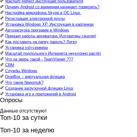
✐
Macrium Reflect инструкция пользователя
✐
Почему Android со временем начинает тормозить?
✐
Настройка микрофона Skype в ОС Linux.
✐
Регистрация электронной почты
✐
Установка Windows XP. Инструкция в картинках
✐
Автозагрузка программ в Windows
✐
Принцип работы архиватора (Алгоритмы сжатия)
✐
Как поставить на папку пароль? Легко
✐
Установка ssh-сервера
✐
Масштаб подпольного Интернета неуклонно растёт
✐
Что за зверь такой - TeamViewer ???
✐
CRM
✐
Службы Windows
✐
DropBox – виртуальная флешка
✐
Что такое Nepomuk?
✐
Создание загрузочной флешки Linux
✐
Установка игр и приложений в Android
Опросы
Данные отсутствуют
Топ-10 за сутки
Топ-10 за неделю