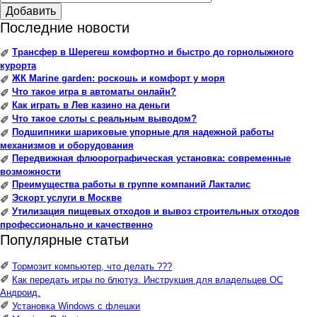
Добавить
Последние новости
Трансфер в Шерегеш комфортно и быстро до горнолыжного
✐
курорта
ЖК Marine garden: роскошь и комфорт у моря
✐
Что такое игра в автоматы онлайн?
✐
Как играть в Лев казино на деньги
✐
Что такое слоты с реальным выводом?
✐
Подшипники шариковые упорные для надежной работы
✐
механизмов и оборудования
Передвижная флюорографическая установка: современные
✐
возможности
Преимущества работы в группе компаний Лакталис
✐
Эскорт услуги в Москве
✐
Утилизация пищевых отходов и вывоз строительных отходов
✐
профессионально и качественно
Популярные статьи
✐
Тормозит компьютер, что делать ???
✐
Как передать игры по блютуз. Инструкция для владельцев ОС
Андроид.
✐
Установка Windows с флешки