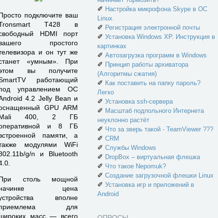
✐
Настройка микрофона Skype в ОС
Просто подключите ваш
Linux.
Tronsmart T428 в
✐
Регистрация электронной почты
свободный HDMI порт
✐
Установка Windows XP. Инструкция в
вашего простого
картинках
телевизора и он тут же
✐
Автозагрузка программ в Windows
станет «умным». При
✐
Принцип работы архиватора
этом вы получите
(Алгоритмы сжатия)
SmartTV работающий
✐
Как поставить на папку пароль?
под управлением ОС
Легко
Android 4.2 Jelly Bean и
✐
Установка ssh-сервера
оснащенный GPU ARM
✐
Масштаб подпольного Интернета
Mali 400, 2 ГБ
неуклонно растёт
оперативной и 8 ГБ
✐
Что за зверь такой - TeamViewer ???
встроенной памяти, а
✐
CRM
также модулями WiFi
✐
Службы Windows
802.11b/g/n и Bluetooth
✐
DropBox – виртуальная флешка
4.0.
✐
Что такое Nepomuk?
✐
Создание загрузочной флешки Linux
При столь мощной
✐
Установка игр и приложений в
начинке цена
Android
устройства вполне
приемлема для
широких масс — всего
ОПРОСЫ