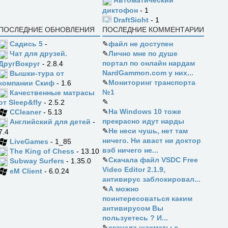
Автоматический
диктофон
- 1
DraftSight
- 1
ПОСЛЕДНИЕ ОБНОВЛЕНИЯ
ПОСЛЕДНИЕ КОММЕНТАРИИ
Садись 5
-
✎
файл не доступен
✎
Лично мне по душе
Чат для друзей.
портал по онлайн нардам
ДругВокруг
- 2.8.4
NardGammon.com у них...
Вышки-тура от
✎
Мониторинг транспорта
компании Скиф
- 1.6
№1
Качественные матрасы
✎
от Sleep&fly
- 2.5.2
✎
На Windows 10 тоже
CCleaner
- 5.13
прекрасно идут нарды
Английский для детей
-
✎
Не неси чушь, нет там
7.4
ничего. Ни аваст ни доктор
LiveGames
- 1_85
вэб ничего не...
The King of Chess
- 13.10
✎
Скачала файл VSDC Free
Subway Surfers
- 1.35.0
Video Editor 2.1.9,
eM Client
- 6.0.24
антивирус заблокировал...
✎
А можно
поинтересоваться каким
антивирусом Вы
пользуетесь ? И...
✎
скачала шахматы с