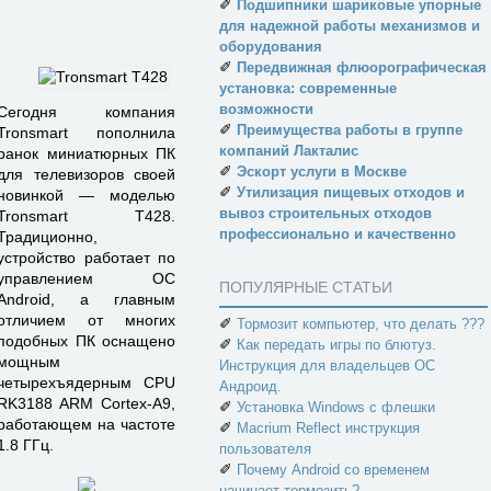
✐
Подшипники шариковые упорные
для надежной работы механизмов и
оборудования
✐
Передвижная флюорографическая
установка: современные
возможности
Сегодня компания
✐
Преимущества работы в группе
Tronsmart пополнила
компаний Лакталис
ранок миниатюрных ПК
✐
Эскорт услуги в Москве
для телевизоров своей
✐
Утилизация пищевых отходов и
новинкой — моделью
вывоз строительных отходов
Tronsmart T428.
профессионально и качественно
Традиционно,
устройство работает по
управлением ОС
ПОПУЛЯРНЫЕ СТАТЬИ
Android, а главным
отличием от многих
✐
Тормозит компьютер, что делать ???
подобных ПК оснащено
✐
Как передать игры по блютуз.
мощным
Инструкция для владельцев ОС
четырехъядерным CPU
Андроид.
RK3188 ARM Cortex-A9,
✐
Установка Windows с флешки
работающем на частоте
✐
Macrium Reflect инструкция
1.8 ГГц.
пользователя
✐
Почему Android со временем
начинает тормозить?