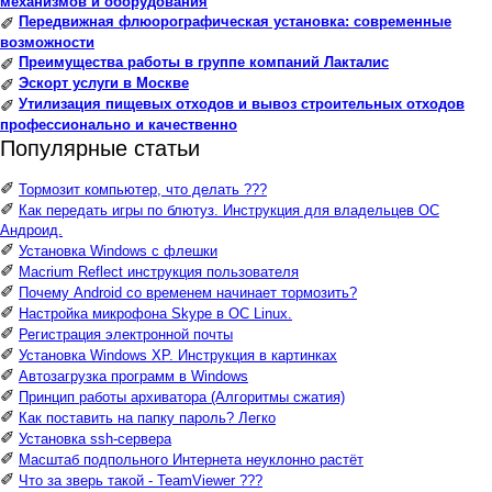
механизмов и оборудования
Передвижная флюорографическая установка: современные
✐
возможности
Преимущества работы в группе компаний Лакталис
✐
Эскорт услуги в Москве
✐
Утилизация пищевых отходов и вывоз строительных отходов
✐
профессионально и качественно
Популярные статьи
✐
Тормозит компьютер, что делать ???
✐
Как передать игры по блютуз. Инструкция для владельцев ОС
Андроид.
✐
Установка Windows с флешки
✐
Macrium Reflect инструкция пользователя
✐
Почему Android со временем начинает тормозить?
✐
Настройка микрофона Skype в ОС Linux.
✐
Регистрация электронной почты
✐
Установка Windows XP. Инструкция в картинках
✐
Автозагрузка программ в Windows
✐
Принцип работы архиватора (Алгоритмы сжатия)
✐
Как поставить на папку пароль? Легко
✐
Установка ssh-сервера
✐
Масштаб подпольного Интернета неуклонно растёт
✐
Что за зверь такой - TeamViewer ???