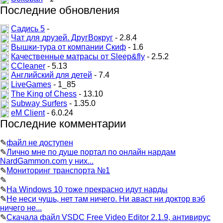
Последние обновления
Садись 5
-
Чат для друзей. ДругВокруг
- 2.8.4
Вышки-тура от компании Скиф
- 1.6
Качественные матрасы от Sleep&fly
- 2.5.2
CCleaner
- 5.13
Английский для детей
- 7.4
LiveGames
- 1_85
The King of Chess
- 13.10
Subway Surfers
- 1.35.0
eM Client
- 6.0.24
Последние комментарии
✎
файл не доступен
✎
Лично мне по душе портал по онлайн нардам
NardGammon.com у них...
✎
Мониторинг транспорта №1
✎
✎
На Windows 10 тоже прекрасно идут нарды
✎
Не неси чушь, нет там ничего. Ни аваст ни доктор вэб
ничего не...
✎
Скачала файл VSDC Free Video Editor 2.1.9, антивирус