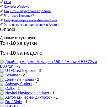
✐
CRM
✐
Службы Windows
✐
DropBox – виртуальная флешка
✐
Что такое Nepomuk?
✐
Создание загрузочной флешки Linux
✐
Установка игр и приложений в Android
Опросы
Данные отсутствуют
Топ-10 за сутки
Топ-10 за неделю
Драйвер модема Мегафон 150-2 ( Huawei E3372s и
E3372h )
- 7
UTFCast Express
- 3
Scanner
- 2
Длинные нарды
- 2
Subway Surfers
- 2
CallX
- 1
Navitel Navigator Updater
- 1
Автоматический диктофон
- 1
DraftSight
- 1
Sokoban
- 1