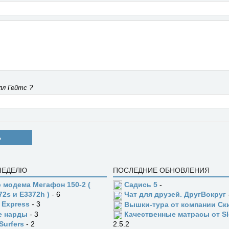
лл Гейтс ?
Ь
 НЕДЕЛЮ
ПОСЛЕДНИЕ ОБНОВЛЕНИЯ
 модема Мегафон 150-2 (
Садись 5
-
72s и E3372h )
- 6
Чат для друзей. ДругВокруг
 Express
- 3
Вышки-тура от компании Ск
е нарды
- 3
Качественные матрасы от Sl
Surfers
- 2
2.5.2