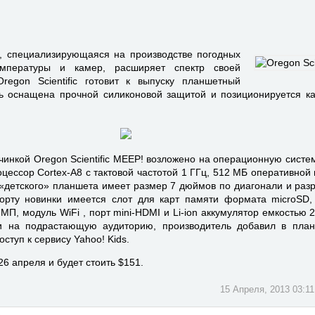
ic, специализирующаяся на производстве погодных
емпературы и камер, расширяет спектр своей
regon Scientific готовит к выпуску планшетный
ь оснащена прочной силиконовой защитой и позиционируется к
инкой Oregon Scientific MEEP! возложено на операционную систему
цессор Cortex-A8 с тактовой частотой 1 ГГц, 512 МБ оперативной 
 «детского» планшета имеет размер 7 дюймов по диагонали и раз
борту новинки имеется слот для карт памяти формата microSD
МП, модуль WiFi , порт mini-HDMI и Li-ion аккумулятор емкостью 
ии на подрастающую аудиторию, производитель добавил в пла
ступ к сервису Yahoo! Kids.
26 апреля и будет стоить $151.
15 Апреля, 2013 03:11