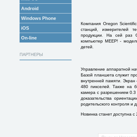
Android
Windows Phone
Компания Oregon Scientif
iOS
станций, измерителей т
продукции. На сей раз O
On-line
компьютер MEEP! - модел
детей.
ПАРТНЕРЫ
Управление аппаратной нач
Базой планшета служит про
внутренней памяти. Экран
480 пикселей. Также на 
камера с разрешением 0.3 
доказательства ориентац
родительского контроля и до
Новинка станет доступна с 