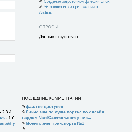
✐
Создание загрузочной флешки Linux
✐
Установка игр и приложений в
Android
ОПРОСЫ
Данные отсутствуют
ПОСЛЕДНИЕ КОММЕНТАРИИ
✎
файл не доступен
✎
Лично мне по душе портал по онлайн
- 2.8.4
нардам NardGammon.com у них...
иф
- 1.6
✎
Мониторинг транспорта №1
eep&fly
-
✎