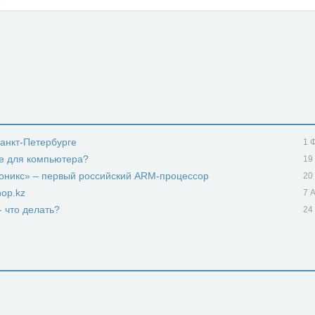
Санкт-Петербурге
1 
е для компьютера?
19
роникс» – первый российский ARM-процессор
20
op.kz
7 
- что делать?
24