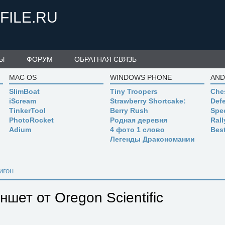
FILE.RU
Ы
ФОРУМ
ОБРАТНАЯ СВЯЗЬ
MAC OS
WINDOWS PHONE
AND
SlimBoat
Tiny Troopers
Che
iScream
Strawberry Shortcake:
Defe
TinkerTool
Berry Rush
Spe
PhotoRocket
Родная деревня
Ral
Adium
4 фото 1 слово
Bes
Легенды Дракономании
игон
шет от Oregon Scientific