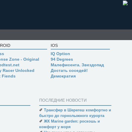
ROID
IOS
ss
IQ Option
nse Zone - Original
94 Degrees
edtest.net
Малефисента. Звездопад
ly Racer Unlocked
Достать соседей!
t Fiends
Демократия
ПОСЛЕДНИЕ НОВОСТИ
✐
Трансфер в Шерегеш комфортно и
быстро до горнолыжного курорта
✐
ЖК Marine garden: роскошь и
комфорт у моря