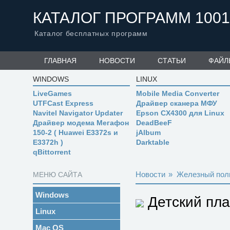
КАТАЛОГ ПРОГРАММ 1001
Каталог бесплатных программ
ГЛАВНАЯ
НОВОСТИ
СТАТЬИ
ФАЙЛ
WINDOWS
LINUX
LiveGames
Mobile Media Converter
UTFCast Express
Драйвер сканера МФУ
Navitel Navigator Updater
Epson CX4300 для Linux
Драйвер модема Мегафон
DeadBeeF
150-2 ( Huawei E3372s и
jAlbum
E3372h )
Darktable
qBittorrent
Новости
»
Железный пол
МЕНЮ САЙТА
Windows
Детский план
Linux
Mac OS