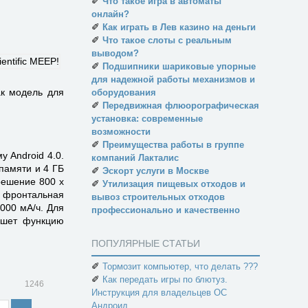
✐
Что такое игра в автоматы
онлайн?
✐
Как играть в Лев казино на деньги
✐
Что такое слоты с реальным
выводом?
✐
Подшипники шариковые упорные
для надежной работы механизмов и
ак модель для
оборудования
✐
Передвижная флюорографическая
установка: современные
возможности
✐
Преимущества работы в группе
 Android 4.0.
компаний Лакталис
памяти и 4 ГБ
✐
Эскорт услуги в Москве
решение 800 x
✐
Утилизация пищевых отходов и
, фронтальная
вывоз строительных отходов
2000 мА/ч. Для
профессионально и качественно
ншет функцию
ПОПУЛЯРНЫЕ СТАТЬИ
✐
Тормозит компьютер, что делать ???
✐
Как передать игры по блютуз.
1246
Инструкция для владельцев ОС
Андроид.