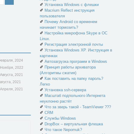
✐
Установка Windows с флешки
✐
Macrium Reflect инструкция
пользователя
✐
Почему Android со временем
начинает тормозить?
✐
Настройка микрофона Skype в ОС
Linux.
✐
Регистрация электронной почты
✐
Установка Windows XP. Инструкция в
картинках
Февраля, 2024
✐
Автозагрузка программ в Windows
✐
Принцип работы архиватора
 Ноября, 2022
(Алгоритмы сжатия)
 Августа, 2021
✐
Как поставить на папку пароль?
Августа, 2021
Легко
 Апреля, 2021
✐
Установка ssh-сервера
✐
Масштаб подпольного Интернета
неуклонно растёт
✐
Что за зверь такой - TeamViewer ???
✐
CRM
✐
Службы Windows
✐
DropBox – виртуальная флешка
✐
Что такое Nepomuk?