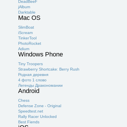
DeadBeeF
jAlbum
Darktable
Mac OS
SlimBoat
iScream
TinkerTool
PhotoRocket
Adium
Windows Phone
Tiny Troopers
Strawberry Shortcake: Berry Rush
Родная деревня
4 фото 1 слово
Легенды Дракономании
Android
Chess
Defense Zone - Original
Speedtest.net
Rally Racer Unlocked
Best Fiends