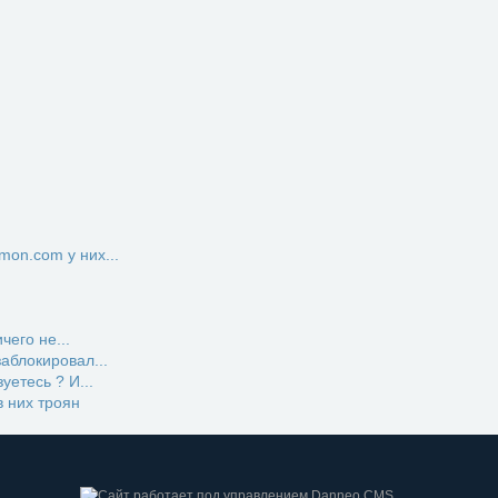
on.com у них...
чего не...
заблокировал...
етесь ? И...
 них троян