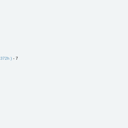
372h )
- 7