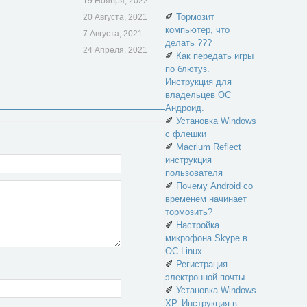
19 Ноября, 2022
✐
Тормозит
20 Августа, 2021
компьютер, что
7 Августа, 2021
делать ???
24 Апреля, 2021
✐
Как передать игры
по блютуз.
Инструкция для
владельцев ОС
Андроид.
✐
Установка Windows
с флешки
✐
Macrium Reflect
инструкция
пользователя
✐
Почему Android со
временем начинает
тормозить?
✐
Настройка
микрофона Skype в
ОС Linux.
✐
Регистрация
электронной почты
✐
Установка Windows
XP. Инструкция в