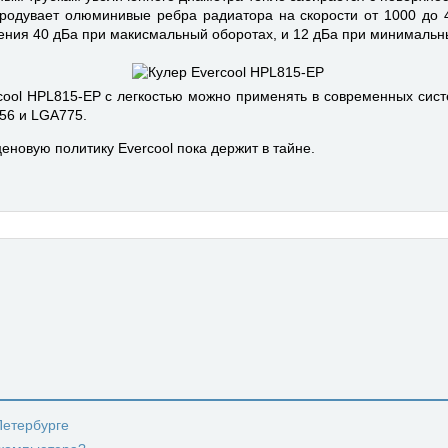
родувает олюминивые ребра радиатора на скорости от 1000 до 4
ения 40 дБа при макисмальный оборотах, и 12 дБа при минимальн
ool HPL815-EP с легкостью можно применять в современных сист
156 и LGA775.
еновую политику Evercool пока держит в тайне.
-Петербурге