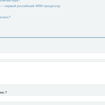
 компьютера?
с» – первый российский ARM-процессор
делать?
ли ?