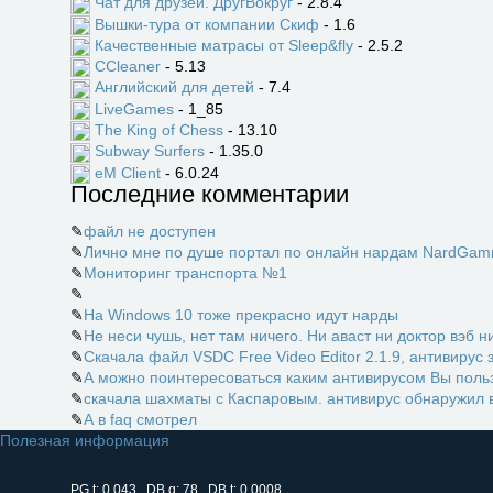
Чат для друзей. ДругВокруг
- 2.8.4
Вышки-тура от компании Скиф
- 1.6
Качественные матрасы от Sleep&fly
- 2.5.2
CCleaner
- 5.13
Английский для детей
- 7.4
LiveGames
- 1_85
The King of Chess
- 13.10
Subway Surfers
- 1.35.0
eM Client
- 6.0.24
Последние комментарии
✎
файл не доступен
✎
Лично мне по душе портал по онлайн нардам NardGamm
✎
Мониторинг транспорта №1
✎
✎
На Windows 10 тоже прекрасно идут нарды
✎
Не неси чушь, нет там ничего. Ни аваст ни доктор вэб ни
✎
Скачала файл VSDC Free Video Editor 2.1.9, антивирус 
✎
А можно поинтересоваться каким антивирусом Вы пользу
✎
скачала шахматы с Каспаровым. антивирус обнаружил в
✎
А в faq смотрел
Полезная информация
PG.t: 0.043 DB.q: 78 DB.t: 0.0008