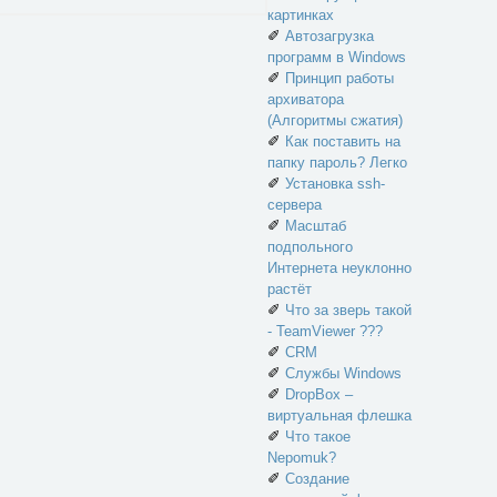
картинках
✐
Автозагрузка
программ в Windows
✐
Принцип работы
архиватора
(Алгоритмы сжатия)
✐
Как поставить на
папку пароль? Легко
✐
Установка ssh-
сервера
✐
Масштаб
подпольного
Интернета неуклонно
растёт
✐
Что за зверь такой
- TeamViewer ???
✐
CRM
✐
Службы Windows
✐
DropBox –
виртуальная флешка
✐
Что такое
Nepomuk?
✐
Создание