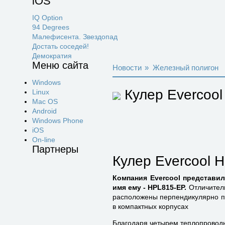
iOS
IQ Option
94 Degrees
Малефисента. Звездопад
Достать соседей!
Демократия
Меню сайта
Новости
»
Железный полигон
Windows
Кулер Evercoo
Linux
Mac OS
Android
Windows Phone
iOS
On-line
Партнеры
Кулер Evercool 
Компания Evercool представи
имя ему - HPL815-EP.
Отличитель
расположены перпендикулярно по
в компактных корпусах
Благодаря четырем теплопроводн