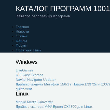
КАТАЛОГ ПРОГРАММ 1001
Каталог бесплатных программ
Главная
Новости
Статьи
Файлы
Форум
Обратная связь
Windows
LiveGames
UTFCast Express
Navitel Navigator Updater
Драйвер модема Мегафон 150-2 ( Huawei E3372s и E3372
qBittorrent
Linux
Mobile Media Converter
Драйвер сканера МФУ Epson CX4300 для Linux