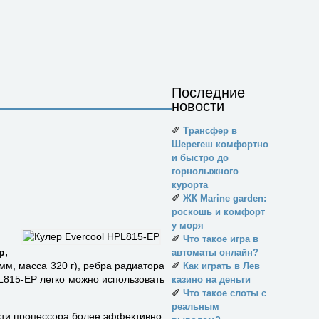
Последние
новости
✐
Трансфер в
Шерегеш комфортно
и быстро до
горнолыжного
курорта
✐
ЖК Marine garden:
роскошь и комфорт
у моря
✐
Что такое игра в
р,
автоматы онлайн?
мм, масса 320 г), ребра радиатора
✐
Как играть в Лев
815-EP легко можно использовать
казино на деньги
✐
Что такое слоты с
реальным
сти процессора более эффективно.