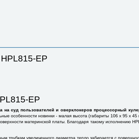
l HPL815-EP
HPL815-EP
ла на суд пользователей и оверклокеров процессорный куле
ные особенности новинки - малая высота (габариты 106 x 95 x 45 
верхности материнской платы. Благодаря такому исполнению HPL
ым трубкам увеличенного диаметра тепло забирается с поверхно