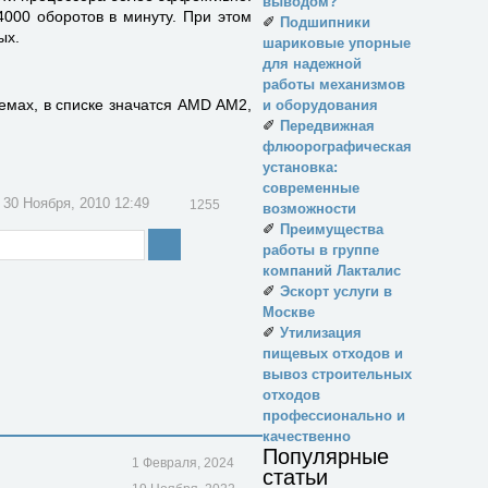
выводом?
000 оборотов в минуту. При этом
✐
Подшипники
ых.
шариковые упорные
для надежной
работы механизмов
емах, в списке значатся AMD AM2,
и оборудования
✐
Передвижная
флюорографическая
установка:
современные
30 Ноября, 2010 12:49
1255
возможности
✐
Преимущества
работы в группе
компаний Лакталис
✐
Эскорт услуги в
Москве
✐
Утилизация
пищевых отходов и
вывоз строительных
отходов
профессионально и
качественно
Популярные
1 Февраля, 2024
статьи