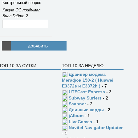
Контрольный вопрос
Какую ОС придумал
Билл Гейтс ?
ДОБАВИТЬ
ТОП-10 ЗА СУТКИ
ТОП-10 ЗА НЕДЕЛЮ
Драйвер модема
Мегафон 150-2 ( Huawei
E3372s и E3372h )
- 7
UTFCast Express
- 3
Subway Surfers
- 2
Scanner
- 2
Длинные нарды
- 2
jAlbum
- 1
LiveGames
- 1
Navitel Navigator Updater
- 1