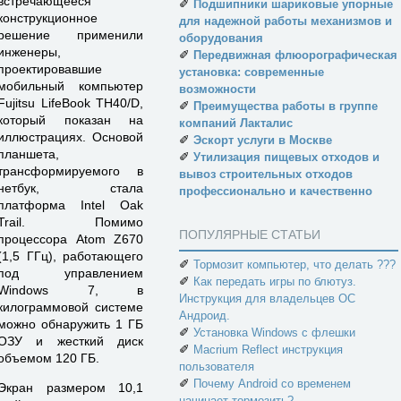
встречающееся
✐
Подшипники шариковые упорные
конструкционное
для надежной работы механизмов и
решение применили
оборудования
инженеры,
✐
Передвижная флюорографическая
проектировавшие
установка: современные
мобильный компьютер
возможности
Fujitsu LifeBook TH40/D,
✐
Преимущества работы в группе
который показан на
компаний Лакталис
иллюстрациях. Основой
✐
Эскорт услуги в Москве
планшета,
✐
Утилизация пищевых отходов и
трансформируемого в
вывоз строительных отходов
нетбук, стала
профессионально и качественно
платформа Intel Oak
Trail. Помимо
ПОПУЛЯРНЫЕ СТАТЬИ
процессора Atom Z670
(1,5 ГГц), работающего
✐
Тормозит компьютер, что делать ???
под управлением
✐
Как передать игры по блютуз.
Windows 7, в
Инструкция для владельцев ОС
килограммовой системе
Андроид.
можно обнаружить 1 ГБ
✐
Установка Windows с флешки
ОЗУ и жесткий диск
✐
Macrium Reflect инструкция
объемом 120 ГБ.
пользователя
✐
Почему Android со временем
Экран размером 10,1
начинает тормозить?