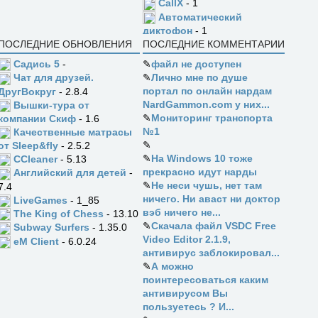
CallX
- 1
Автоматический
диктофон
- 1
ПОСЛЕДНИЕ ОБНОВЛЕНИЯ
ПОСЛЕДНИЕ КОММЕНТАРИИ
Садись 5
-
✎
файл не доступен
✎
Лично мне по душе
Чат для друзей.
портал по онлайн нардам
ДругВокруг
- 2.8.4
NardGammon.com у них...
Вышки-тура от
✎
Мониторинг транспорта
компании Скиф
- 1.6
№1
Качественные матрасы
✎
от Sleep&fly
- 2.5.2
✎
На Windows 10 тоже
CCleaner
- 5.13
прекрасно идут нарды
Английский для детей
-
✎
Не неси чушь, нет там
7.4
ничего. Ни аваст ни доктор
LiveGames
- 1_85
вэб ничего не...
The King of Chess
- 13.10
✎
Скачала файл VSDC Free
Subway Surfers
- 1.35.0
Video Editor 2.1.9,
eM Client
- 6.0.24
антивирус заблокировал...
✎
А можно
поинтересоваться каким
антивирусом Вы
пользуетесь ? И...