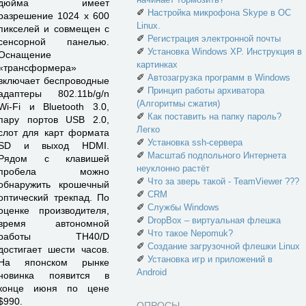
дюйма имеет
✐
Настройка микрофона Skype в ОС
разрешение 1024 x 600
Linux.
пикселей и совмещен с
✐
Регистрация электронной почты
сенсорной панелью.
✐
Установка Windows XP. Инструкция в
Оснащение
картинках
«трансформера»
✐
Автозагрузка программ в Windows
включает беспроводные
✐
Принцип работы архиватора
адаптеры 802.11b/g/n
(Алгоритмы сжатия)
Wi-Fi и Bluetooth 3.0,
✐
Как поставить на папку пароль?
пару портов USB 2.0,
Легко
слот для карт формата
✐
Установка ssh-сервера
SD и выход HDMI.
✐
Масштаб подпольного Интернета
Рядом с клавишей
неуклонно растёт
пробела можно
✐
Что за зверь такой - TeamViewer ???
обнаружить крошечный
✐
CRM
оптический трекпад. По
✐
Службы Windows
оценке производителя,
✐
DropBox – виртуальная флешка
время автономной
✐
Что такое Nepomuk?
работы TH40/D
✐
Создание загрузочной флешки Linux
достигает шести часов.
✐
Установка игр и приложений в
На японском рынке
Android
новинка появится в
конце июня по цене
$990.
ОПРОСЫ