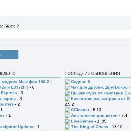
лл Гейтс ?
Ь
 НЕДЕЛЮ
ПОСЛЕДНИЕ ОБНОВЛЕНИЯ
 модема Мегафон 150-2 (
Садись 5
-
72s и E3372h )
- 6
Чат для друзей. ДругВокруг
 Express
- 3
Вышки-тура от компании Ск
е нарды
- 3
Качественные матрасы от Sl
Surfers
- 2
2.5.2
 1
CCleaner
- 5.13
es
- 1
Английский для детей
- 7.4
LiveGames
- 1_85
Navigator Updater
- 1
The King of Chess
- 13.10