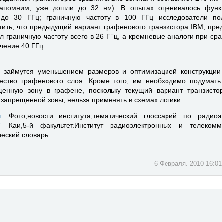
напомним, уже дошли до 32 нм). В опытах оценивалось функ
 до 30 ГГц; граничную частоту в 100 ГГц исследователи по
тить, что предыдущий вариант графенового транзистора IBM, пре
л граничную частоту всего в 26 ГГц, а кремневые аналоги при ср
чение 40 ГГц.
 займутся уменьшением размеров и оптимизацией конструкции 
ество графенового слоя. Кроме того, им необходимо подумать
щенную зону в графене, поскольку текущий вариант транзисто
 запрещенной зоны, нельзя применять в схемах логики.
т
Фото,новости института,тематический глоссарий по радиоэ
ЭТ
Каи,5-й факультет.Институт радиоэлектронных и телекомм
ческий словарь.
6 Февраля, 2010 16:01