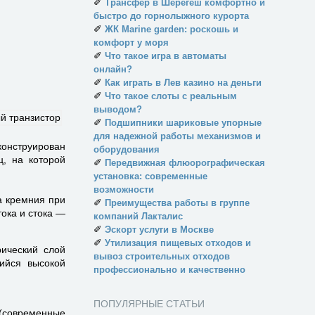
✐
Трансфер в Шерегеш комфортно и
быстро до горнолыжного курорта
✐
ЖК Marine garden: роскошь и
комфорт у моря
✐
Что такое игра в автоматы
онлайн?
✐
Как играть в Лев казино на деньги
✐
Что такое слоты с реальным
выводом?
✐
Подшипники шариковые упорные
для надежной работы механизмов и
конструирован
оборудования
ц, на которой
✐
Передвижная флюорографическая
установка: современные
возможности
а кремния при
✐
Преимущества работы в группе
ока и стока —
компаний Лакталис
✐
Эскорт услуги в Москве
✐
Утилизация пищевых отходов и
ический слой
вывоз строительных отходов
ийся высокой
профессионально и качественно
ПОПУЛЯРНЫЕ СТАТЬИ
 (современные