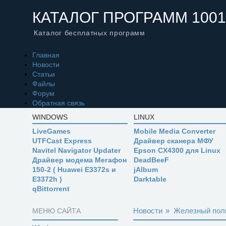
КАТАЛОГ ПРОГРАММ 1001
Каталог бесплатных программ
Главная
Новости
Статьи
Файлы
Форум
Обратная связь
WINDOWS
LINUX
LiveGames
Mobile Media Converter
UTFCast Express
Драйвер сканера МФУ
Navitel Navigator Updater
Epson CX4300 для Linux
Драйвер модема Мегафон
DeadBeeF
150-2 ( Huawei E3372s и
jAlbum
E3372h )
Darktable
qBittorrent
Новости
»
Железный пол
МЕНЮ САЙТА