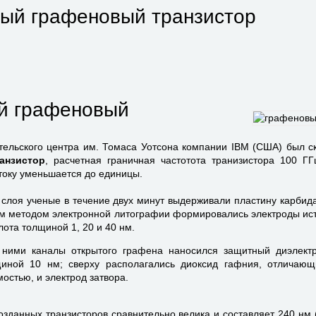
ый графеновый транзистор
й графеновый
ельского центра им. Томаса Уотсона компании IBM (США) был с
анзистор
, расчетная граничная частотота транизистора 100 ГГ
току уменьшается до единицы.
 слоя ученые в течение двух минут выдерживали пластину карбид
ем методом электронной литографии формировались электроды ист
лота толщиной 1, 20 и 40 нм.
ними каналы открытого графена наносился защитный диэлектр
щиной 10 нм; сверху располагались диоксид гафния, отличающ
остью, и электрод затвора.
озданных транзисторов сравнительно велика и составляет 240 нм