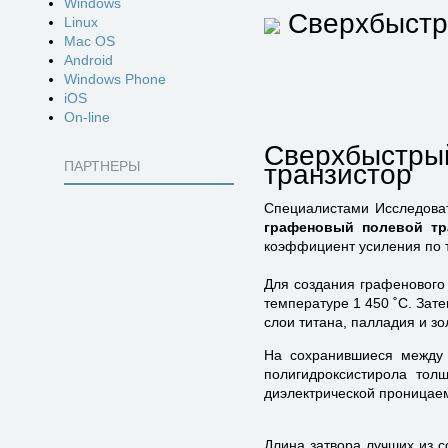
Windows
Сверхбыстр
Linux
Mac OS
Android
Windows Phone
iOS
On-line
Сверхбыстры
ПАРТНЕРЫ
транзистор
Специалистами Исследоват
графеновый полевой тр
коэффициент усиления по 
Для создания графенового
температуре 1 450 ˚C. Зат
слои титана, палладия и зо
На сохранившиеся между 
полигидроксистирола тол
диэлектрической проницаем
Длина затвора лучших из с