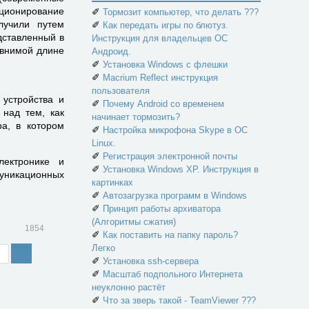
ционирование
✐
Тормозит компьютер, что делать ???
лучили путем
✐
Как передать игры по блютуз.
дставленный в
Инструкция для владельцев ОС
авнимой длине
Андроид.
✐
Установка Windows с флешки
✐
Macrium Reflect инструкция
пользователя
устройства и
✐
Почему Android со временем
 над тем, как
начинает тормозить?
ра, в котором
✐
Настройка микрофона Skype в ОС
Linux.
✐
Регистрация электронной почты
лектронике и
✐
Установка Windows XP. Инструкция в
уникационных
картинках
✐
Автозагрузка программ в Windows
✐
Принцип работы архиватора
(Алгоритмы сжатия)
1854
✐
Как поставить на папку пароль?
Легко
✐
Установка ssh-сервера
✐
Масштаб подпольного Интернета
неуклонно растёт
✐
Что за зверь такой - TeamViewer ???