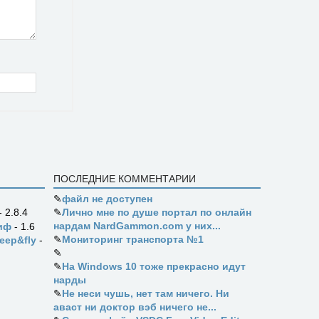
ПОСЛЕДНИЕ КОММЕНТАРИИ
✎
файл не доступен
✎
Лично мне по душе портал по онлайн
- 2.8.4
нардам NardGammon.com у них...
иф
- 1.6
✎
Мониторинг транспорта №1
eep&fly
-
✎
✎
На Windows 10 тоже прекрасно идут
нарды
✎
Не неси чушь, нет там ничего. Ни
аваст ни доктор вэб ничего не...