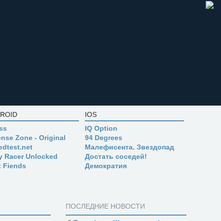
ROID
IOS
ss
IQ Option
nse Zone - Original
94 Degrees
edtest.net
Малефисента. Звездопад
ly Racer Unlocked
Достать соседей!
t Fiends
Демократия
ПОСЛЕДНИЕ НОВОСТИ