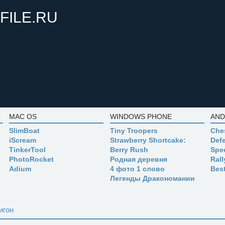
FILE.RU
MAC OS
WINDOWS PHONE
AND
SlimBoat
Tiny Troopers
Che
iScream
Strawberry Shortcake:
Defe
TinkerTool
Berry Rush
Spe
PhotoRocket
Родная деревня
Ral
Adium
4 фото 1 слово
Bes
Легенды Дракономании
игон