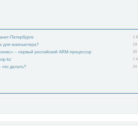
Санкт-Петербурге
1 
е для компьютера?
19
роникс» – первый российский ARM-процессор
20
op.kz
7 
- что делать?
24