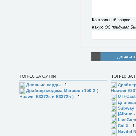
Контрольный вопрос
Какую ОС придумал Би
ДОБАВИТ
ТОП-10 ЗА СУТКИ
ТОП-10 ЗА
Длинные нарды
- 1
Драйвер
Драйвер модема Мегафон 150-2 (
Huawei E33
UTFCast
Huawei E3372s и E3372h )
- 1
Длинны
Subway 
jAlbum
-
LiveGam
CallX
- 1
Navitel 