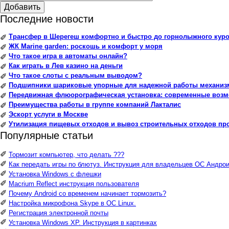
Добавить
Последние новости
Трансфер в Шерегеш комфортно и быстро до горнолыжного куро
✐
ЖК Marine garden: роскошь и комфорт у моря
✐
Что такое игра в автоматы онлайн?
✐
Как играть в Лев казино на деньги
✐
Что такое слоты с реальным выводом?
✐
Подшипники шариковые упорные для надежной работы механиз
✐
Передвижная флюорографическая установка: современные воз
✐
Преимущества работы в группе компаний Лакталис
✐
Эскорт услуги в Москве
✐
Утилизация пищевых отходов и вывоз строительных отходов пр
✐
Популярные статьи
✐
Тормозит компьютер, что делать ???
✐
Как передать игры по блютуз. Инструкция для владельцев ОС Андрои
✐
Установка Windows с флешки
✐
Macrium Reflect инструкция пользователя
✐
Почему Android со временем начинает тормозить?
✐
Настройка микрофона Skype в ОС Linux.
✐
Регистрация электронной почты
✐
Установка Windows XP. Инструкция в картинках