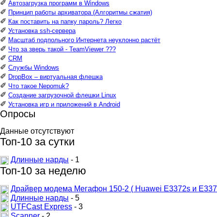
✐
Автозагрузка программ в Windows
✐
Принцип работы архиватора (Алгоритмы сжатия)
✐
Как поставить на папку пароль? Легко
✐
Установка ssh-сервера
✐
Масштаб подпольного Интернета неуклонно растёт
✐
Что за зверь такой - TeamViewer ???
✐
CRM
✐
Службы Windows
✐
DropBox – виртуальная флешка
✐
Что такое Nepomuk?
✐
Создание загрузочной флешки Linux
✐
Установка игр и приложений в Android
Опросы
Данные отсутствуют
Топ-10 за сутки
Длинные нарды
- 1
Топ-10 за неделю
Драйвер модема Мегафон 150-2 ( Huawei E3372s и E337
Длинные нарды
- 5
UTFCast Express
- 3
Scanner
- 2