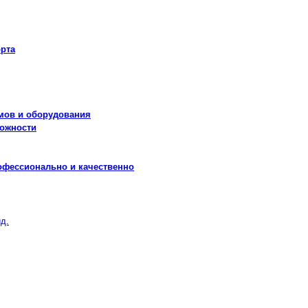
рта
мов и оборудования
можности
офессионально и качественно
д.