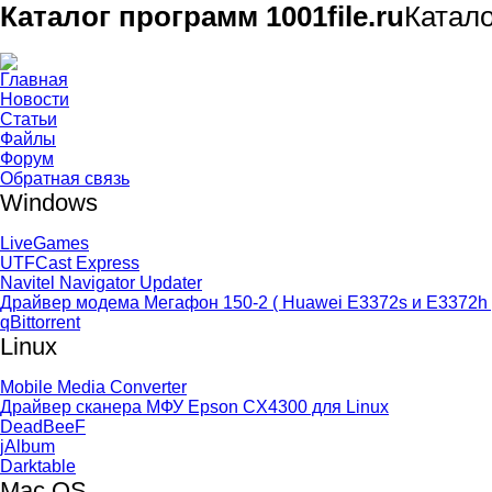
Каталог программ 1001file.ru
Катал
Главная
Новости
Статьи
Файлы
Форум
Обратная связь
Windows
LiveGames
UTFCast Express
Navitel Navigator Updater
Драйвер модема Мегафон 150-2 ( Huawei E3372s и E3372h 
qBittorrent
Linux
Mobile Media Converter
Драйвер сканера МФУ Epson CX4300 для Linux
DeadBeeF
jAlbum
Darktable
Mac OS