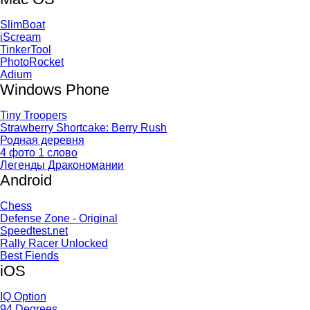
SlimBoat
iScream
TinkerTool
PhotoRocket
Adium
Windows Phone
Tiny Troopers
Strawberry Shortcake: Berry Rush
Родная деревня
4 фото 1 слово
Легенды Дракономании
Android
Chess
Defense Zone - Original
Speedtest.net
Rally Racer Unlocked
Best Fiends
iOS
IQ Option
94 Degrees