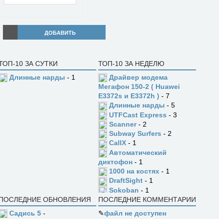
ДОБАВИТЬ
ТОП-10 ЗА СУТКИ
ТОП-10 ЗА НЕДЕЛЮ
Длинные нарды
- 1
Драйвер модема
Мегафон 150-2 ( Huawei
E3372s и E3372h )
- 7
Длинные нарды
- 5
UTFCast Express
- 3
Scanner
- 2
Subway Surfers
- 2
CallX
- 1
Автоматический
диктофон
- 1
1000 на костях
- 1
DraftSight
- 1
Sokoban
- 1
ПОСЛЕДНИЕ ОБНОВЛЕНИЯ
ПОСЛЕДНИЕ КОММЕНТАРИИ
Садись 5
-
✎
файл не доступен