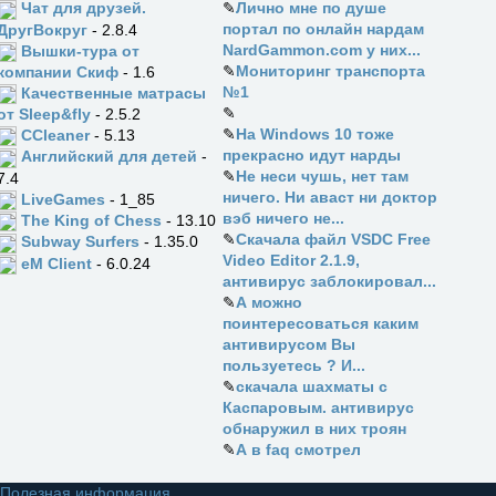
✎
Лично мне по душе
Чат для друзей.
портал по онлайн нардам
ДругВокруг
- 2.8.4
NardGammon.com у них...
Вышки-тура от
✎
Мониторинг транспорта
компании Скиф
- 1.6
№1
Качественные матрасы
✎
от Sleep&fly
- 2.5.2
✎
На Windows 10 тоже
CCleaner
- 5.13
прекрасно идут нарды
Английский для детей
-
✎
Не неси чушь, нет там
7.4
ничего. Ни аваст ни доктор
LiveGames
- 1_85
вэб ничего не...
The King of Chess
- 13.10
✎
Скачала файл VSDC Free
Subway Surfers
- 1.35.0
Video Editor 2.1.9,
eM Client
- 6.0.24
антивирус заблокировал...
✎
А можно
поинтересоваться каким
антивирусом Вы
пользуетесь ? И...
✎
скачала шахматы с
Каспаровым. антивирус
обнаружил в них троян
✎
А в faq смотрел
Полезная информация