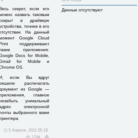
Весь секрет, если его
Данные отсутствуют
можно назвать таковым
сокрыт в драйвере
устройства, точнее в его
отсутствии. На данный
момент Google Cloud
Print поддерживают
такие приложения:
Google Docs for Mobile,
Gmail for Mobile и
Chrome OS.
И, если Вы вдруг
решили распечатать
документ из Google —
приложения, главное
незабыть уникальный
адрес электронной
почты выбранного вами
принтера.
5 Апреля, 2011 05:18
1794