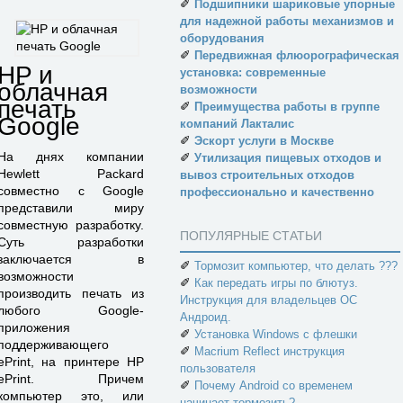
✐
Подшипники шариковые упорные
для надежной работы механизмов и
оборудования
✐
Передвижная флюорографическая
HP и
установка: современные
облачная
возможности
печать
✐
Преимущества работы в группе
Google
компаний Лакталис
✐
Эскорт услуги в Москве
На днях компании
✐
Утилизация пищевых отходов и
Hewlett Packard
вывоз строительных отходов
совместно с Google
профессионально и качественно
представили миру
совместную разработку.
ПОПУЛЯРНЫЕ СТАТЬИ
Суть разработки
заключается в
✐
Тормозит компьютер, что делать ???
возможности
✐
Как передать игры по блютуз.
производить печать из
Инструкция для владельцев ОС
любого Google-
Андроид.
приложения
✐
Установка Windows с флешки
поддерживающего
✐
Macrium Reflect инструкция
ePrint, на принтере HP
пользователя
ePrint. Причем
✐
Почему Android со временем
компьютер это, или
начинает тормозить?