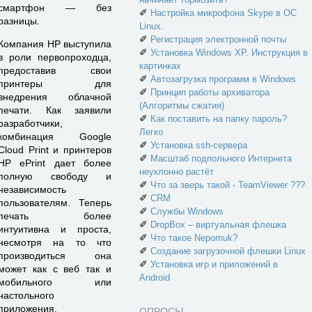
смартфон — без
✐
Настройка микрофона Skype в ОС
разницы.
Linux.
✐
Регистрация электронной почты
Компания НР выступила
✐
Установка Windows XP. Инструкция в
в роли первопроходца,
картинках
предоставив свои
✐
Автозагрузка программ в Windows
принтеры для
✐
Принцип работы архиватора
внедрения облачной
(Алгоритмы сжатия)
печати. Как заявили
✐
Как поставить на папку пароль?
разработчики,
Легко
комбинация Google
✐
Установка ssh-сервера
Cloud Print и принтеров
✐
Масштаб подпольного Интернета
HP ePrint дает более
неуклонно растёт
полную свободу и
✐
Что за зверь такой - TeamViewer ???
независимость
✐
CRM
пользователям. Теперь
✐
Службы Windows
печать более
✐
DropBox – виртуальная флешка
интуитивна и проста,
✐
Что такое Nepomuk?
несмотря на то что
✐
Создание загрузочной флешки Linux
производиться она
✐
Установка игр и приложений в
может как с веб так и
Android
мобильного или
настольного
приложения.
ОПРОСЫ