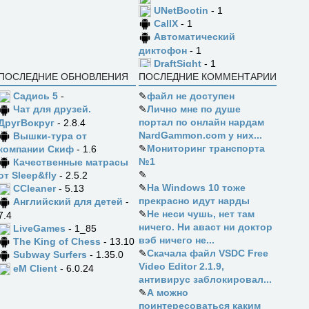
UNetBootin
- 1
CallX
- 1
Автоматический
диктофон
- 1
DraftSight
- 1
ПОСЛЕДНИЕ ОБНОВЛЕНИЯ
ПОСЛЕДНИЕ КОММЕНТАРИИ
Садись 5
-
✎
файл не доступен
✎
Лично мне по душе
Чат для друзей.
портал по онлайн нардам
ДругВокруг
- 2.8.4
NardGammon.com у них...
Вышки-тура от
✎
Мониторинг транспорта
компании Скиф
- 1.6
№1
Качественные матрасы
✎
от Sleep&fly
- 2.5.2
✎
На Windows 10 тоже
CCleaner
- 5.13
прекрасно идут нарды
Английский для детей
-
✎
Не неси чушь, нет там
7.4
ничего. Ни аваст ни доктор
LiveGames
- 1_85
вэб ничего не...
The King of Chess
- 13.10
✎
Скачала файл VSDC Free
Subway Surfers
- 1.35.0
Video Editor 2.1.9,
eM Client
- 6.0.24
антивирус заблокировал...
✎
А можно
поинтересоваться каким