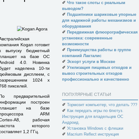
✐
Что такое слоты с реальным
выводом?
✐
Подшипники шариковые упорные
для надежной работы механизмов и
оборудования
✐
Передвижная флюорографическая
установка: современные
Австралийская
возможности
компания Kogan готовит
✐
Преимущества работы в группе
к выпуску бюджетный
компаний Лакталис
планшет на базе ОС
✐
Эскорт услуги в Москве
Android 4.0. Новинка
✐
Утилизация пищевых отходов и
будет наделена 10-ти
вывоз строительных отходов
дюймовым дисплеем, с
профессионально и качественно
разрешением 1024 x
768 пикселей.
ПОПУЛЯРНЫЕ СТАТЬИ
По предварительной
информации построен
✐
Тормозит компьютер, что делать ???
планшет на базе
✐
Как передать игры по блютуз.
процессора ARM
Инструкция для владельцев ОС
Cortex-A8, рабочая
Андроид.
частота которого
✐
Установка Windows с флешки
составляет 1,2 ГГц.
✐
Macrium Reflect инструкция