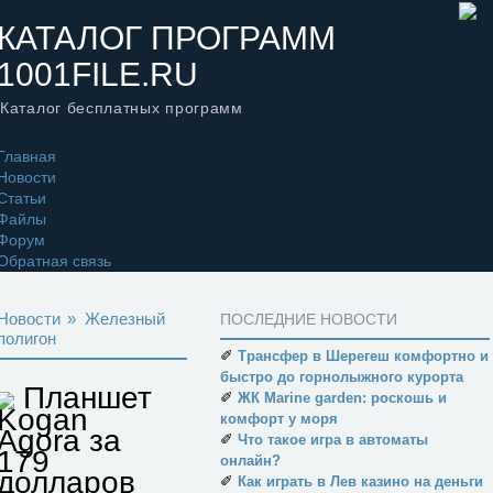
КАТАЛОГ ПРОГРАММ
1001FILE.RU
Каталог бесплатных программ
Главная
Новости
Статьи
Файлы
Форум
Обратная связь
Новости
»
Железный
ПОСЛЕДНИЕ НОВОСТИ
полигон
✐
Трансфер в Шерегеш комфортно и
быстро до горнолыжного курорта
Планшет
✐
ЖК Marine garden: роскошь и
Kogan
комфорт у моря
Agora за
✐
Что такое игра в автоматы
179
онлайн?
долларов
✐
Как играть в Лев казино на деньги