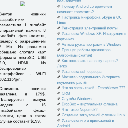
пользователя
✐
Почему Android со временем
начинает тормозить?
Внутри новинки
✐
Настройка микрофона Skype в ОС
разработчики
Linux.
разместили 1 гигабайт
✐
Регистрация электронной почты
оперативной памяти, 8
✐
Установка Windows XP. Инструкция в
гигабайт флэш-памяти,
картинках
камеру с разрешением
✐
Автозагрузка программ в Windows
2 Мп. Из разъемов
✐
Принцип работы архиватора
обещано слотдля карт
(Алгоритмы сжатия)
формата microSD, USB
✐
Как поставить на папку пароль?
2.0, HDMI. Из
Легко
беспроводных
✐
Установка ssh-сервера
интерфейсов - Wi-Fi
✐
Масштаб подпольного Интернета
802.11b/g/n.
неуклонно растёт
✐
Что за зверь такой - TeamViewer ???
Стоимость новинки
✐
CRM
заявлена в 179$.
✐
Службы Windows
Планируется выпуск
✐
DropBox – виртуальная флешка
модели с 16
✐
Что такое Nepomuk?
гигабайтами флэш-
✐
Создание загрузочной флешки Linux
памяти, цена в таком
✐
Установка игр и приложений в
случае составит $199.
Android