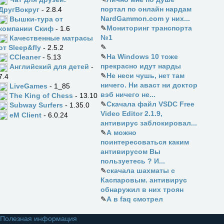
портал по онлайн нардам
ДругВокруг
- 2.8.4
NardGammon.com у них...
Вышки-тура от
✎
Мониторинг транспорта
компании Скиф
- 1.6
№1
Качественные матрасы
✎
от Sleep&fly
- 2.5.2
✎
На Windows 10 тоже
CCleaner
- 5.13
прекрасно идут нарды
Английский для детей
-
✎
Не неси чушь, нет там
7.4
ничего. Ни аваст ни доктор
LiveGames
- 1_85
вэб ничего не...
The King of Chess
- 13.10
✎
Скачала файл VSDC Free
Subway Surfers
- 1.35.0
Video Editor 2.1.9,
eM Client
- 6.0.24
антивирус заблокировал...
✎
А можно
поинтересоваться каким
антивирусом Вы
пользуетесь ? И...
✎
скачала шахматы с
Каспаровым. антивирус
обнаружил в них троян
✎
А в faq смотрел
Полезная информация