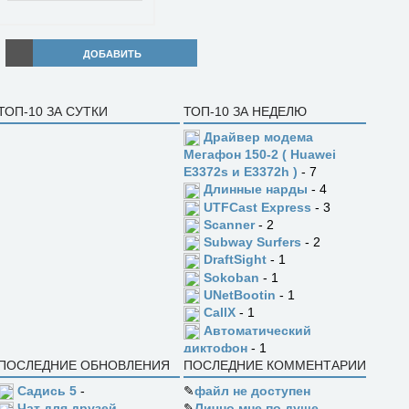
ДОБАВИТЬ
ТОП-10 ЗА СУТКИ
ТОП-10 ЗА НЕДЕЛЮ
Драйвер модема
Мегафон 150-2 ( Huawei
E3372s и E3372h )
- 7
Длинные нарды
- 4
UTFCast Express
- 3
Scanner
- 2
Subway Surfers
- 2
DraftSight
- 1
Sokoban
- 1
UNetBootin
- 1
CallX
- 1
Автоматический
диктофон
- 1
ПОСЛЕДНИЕ ОБНОВЛЕНИЯ
ПОСЛЕДНИЕ КОММЕНТАРИИ
Садись 5
-
✎
файл не доступен
✎
Лично мне по душе
Чат для друзей.