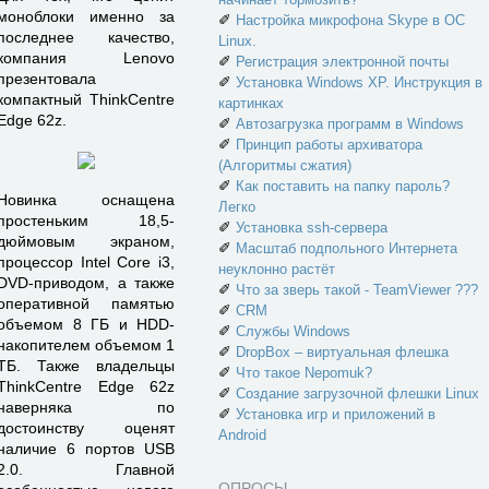
моноблоки именно за
✐
Настройка микрофона Skype в ОС
последнее качество,
Linux.
компания Lenovo
✐
Регистрация электронной почты
презентовала
✐
Установка Windows XP. Инструкция в
компактный ThinkCentre
картинках
Edge 62z.
✐
Автозагрузка программ в Windows
✐
Принцип работы архиватора
(Алгоритмы сжатия)
✐
Как поставить на папку пароль?
Новинка оснащена
Легко
простеньким 18,5-
✐
Установка ssh-сервера
дюймовым экраном,
✐
Масштаб подпольного Интернета
процессор Intel Core i3,
неуклонно растёт
DVD-приводом, а также
✐
Что за зверь такой - TeamViewer ???
оперативной памятью
✐
CRM
объемом 8 ГБ и HDD-
✐
Службы Windows
накопителем объемом 1
✐
DropBox – виртуальная флешка
ТБ. Также владельцы
✐
Что такое Nepomuk?
ThinkCentre Edge 62z
✐
Создание загрузочной флешки Linux
наверняка по
✐
Установка игр и приложений в
достоинству оценят
Android
наличие 6 портов USB
2.0. Главной
ОПРОСЫ