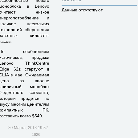
особенностью нового
моноблока в Lenovo
Данные отсутствуют
считают низкое
энергопотребление и
наличие нескольких
технологий сбережения
заветных киловатт-
часов.
По сообщениям
источников, продажи
Lenovo ThinkCentre
Edge 62z стартуют в
США в мае. Ожидаемая
цена за вполне
приличный моноблок
бюджетного сегмента,
который придется по
вкусу многим ценителям
компактных ПК,
составить всего $549.
30 Марта, 2013 19:52
1626