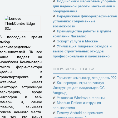
✐
Подшипники шариковые упорные
для надежной работы механизмов и
оборудования
✐
Передвижная флюорографическая
установка: современные
возможности
✐
Преимущества работы в группе
компаний Лакталис
В последнее время
✐
Эскорт услуги в Москве
выбор
✐
Утилизация пищевых отходов и
непривередливых
вывоз строительных отходов
пользователей ПК все
профессионально и качественно
чаще падает на
моноблоки. Компьютеры
такого форм-фактора
ПОПУЛЯРНЫЕ СТАТЬИ
удобны в
транспортировке и
✐
Тормозит компьютер, что делать ???
установке, имеет
✐
Как передать игры по блютуз.
некоторую встроенную
Инструкция для владельцев ОС
периферию, вроде
Андроид.
микрофон и веб-
✐
Установка Windows с флешки
камеры, и, самое
✐
Macrium Reflect инструкция
главное, занимает
пользователя
совсем немного места.
✐
Почему Android со временем
Для тех, кто ценит
начинает тормозить?